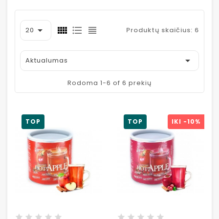

20
Produktų skaičius: 6

Aktualumas
Rodoma 1-6 of 6 prekių
TOP
TOP
IKI
-10%