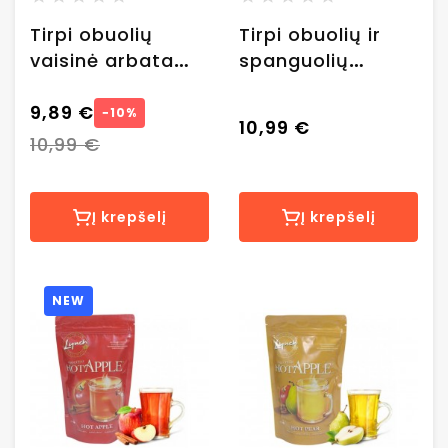
Tirpi obuolių
Tirpi obuolių ir
vaisinė arbata
spanguolių
Lynch "Hot Apple
vaisinė arbata
Original", 553 g
9,89 €
Lynch "Hot Apple
−10%
10,99 €
Cranberry", 553 g
10,99 €
Į krepšelį
Į krepšelį
NEW