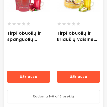
Tirpi obuolių ir
Tirpi obuolių ir
spanguolių
kriaušių vaisinė
vaisinė arbata
arbata Lynch
Lynch "Hot Apple
"Hot Apple Pear",
Cranberry", 345 g
553 g
Užklausa
Užklausa
Rodoma 1-6 of 6 prekių