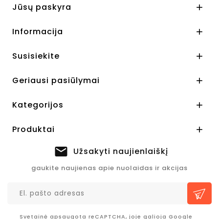
Jūsų paskyra

Informacija

Susisiekite

Geriausi pasiūlymai

Kategorijos

Produktai

Užsakyti naujienlaiškį
gaukite naujienas apie nuolaidas ir akcijas
Svetainė apsaugota reCAPTCHA, joje galioja Google