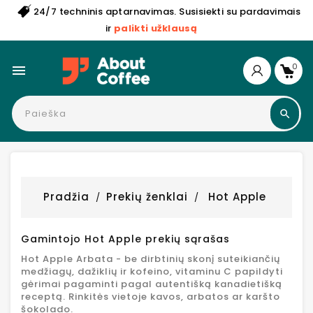
24/7 techninis aptarnavimas. Susisiekti su pardavimais
ir
palikti užklausą
0

Pradžia
Prekių ženklai
Hot Apple
Gamintojo Hot Apple prekių sąrašas
Hot Apple Arbata - be dirbtinių skonį suteikiančių
medžiagų, dažiklių ir kofeino, vitaminu C papildyti
gėrimai pagaminti pagal autentišką kanadietišką
receptą. Rinkitės vietoje kavos, arbatos ar karšto
šokolado.