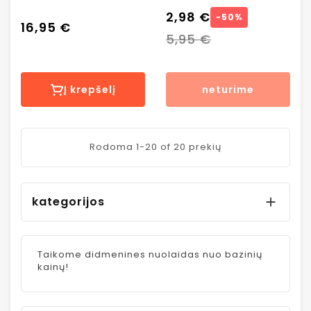
Nespresso®
2,98 €
−50%
16,95 €
aparatams Novell
5,95 €
Decaffeinato
Zero Waste, 10
vnt
Į krepšelį
neturime
Rodoma 1-20 of 20 prekių
kategorijos

Taikome didmenines nuolaidas nuo bazinių
kainų!