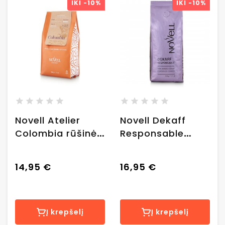
IKI
-10%
IKI
-10%
Novell Atelier
Novell Dekaff
Colombia rūšinės
Responsable
kavos pupelės,
kavos pupelės be
0.500 kg.
kofeino, 500 g.
14,95 €
16,95 €
Į krepšelį
Į krepšelį