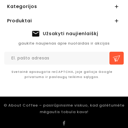
Kategorijos

Produktai

Užsakyti naujienlaiškį
gaukite naujienas apie nuolaidas ir akcijas
Svetainė apsaugota reCAPTCHA, joje galioja Google
privatumo
ir
paslaugų teikimo sąlygos.
© About Coffee – pasirūpinsime viskuo, kad galėtumėte
mėgautis tobula kava!