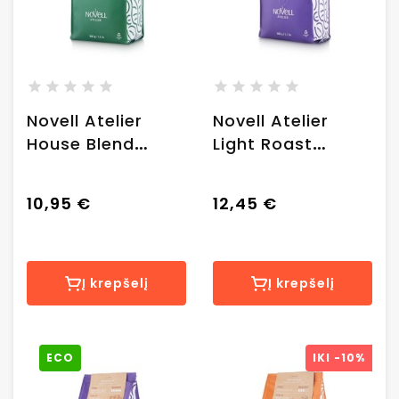
Novell Atelier
Novell Atelier
House Blend
Light Roast
kavos pupelės,
ekologiškos
0.500 kg.
kavos pupelės,
10,95 €
12,45 €
0.500 kg.
Į krepšelį
Į krepšelį
ECO
IKI
-10%