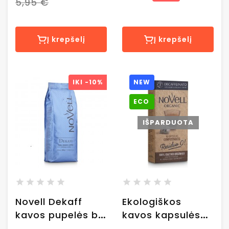
5,95 €
Waste, 10 vnt
Waste, 10 vnt
Į krepšelį
Į krepšelį
IKI
-10%
NEW
ECO
IŠPARDUOTA
Novell Dekaff
Ekologiškos
kavos pupelės be
kavos kapsulės
kofeino, 500 g.
be kofeino