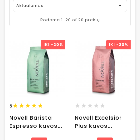

Aktualumas
Rodoma 1-20 of 20 prekių
IKI
-20%
IKI
-20%
5
Novell Barista
Novell Excelsior
Espresso kavos
Plus kavos
pupelės, 1kg
pupelės, 1kg