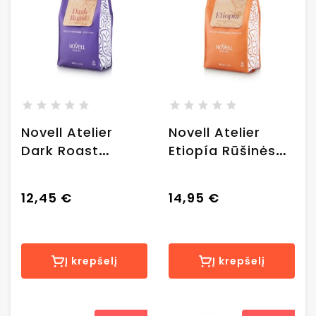
Novell Atelier
Novell Atelier
Dark Roast
Etiopía Rūšinės
ekologiškos
rūšinės kavos
kavos pupelės,
pupelės, 0.500 g.
12,45 €
14,95 €
0.500 kg.
Į krepšelį
Į krepšelį