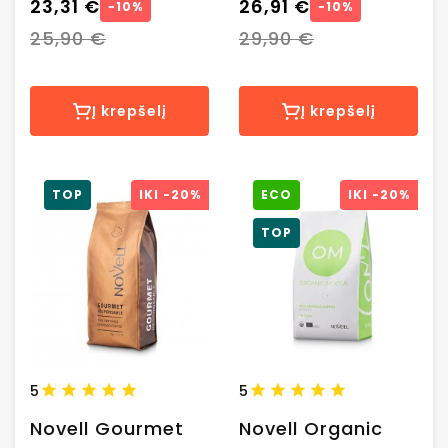
23,31 €
26,91 €
−10%
−10%
25,90 €
29,90 €
Į krepšelį
Į krepšelį
TOP
IKI
-20%
ECO
IKI
-20%
TOP
5
5
Novell Gourmet
Novell Organic