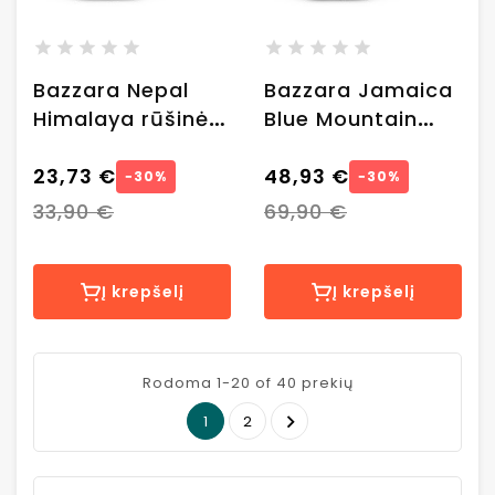
Bazzara Nepal
Bazzara Jamaica
Himalaya rūšinės
Blue Mountain
specialty kavos
rūšinės specialty
pupelės, 0.250 kg
23,73 €
kavos pupelės,
48,93 €
−30%
−30%
0.250 kg
33,90 €
69,90 €
Į krepšelį
Į krepšelį
Rodoma 1-20 of 40 prekių

1
2