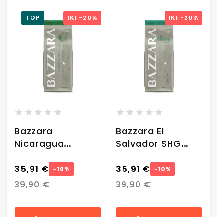
TOP
IKI
-20%
IKI
-20%
Bazzara
Bazzara El
Nicaragua
Salvador SHG
Matagalpa
rūšinės kavos
rūšinės kavos
35,91 €
pupelės, 1 kg
35,91 €
−10%
−10%
pupelės, 1 kg
39,90 €
39,90 €