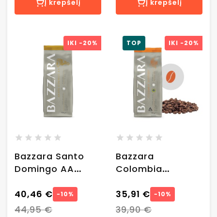
Į krepšelį
Į krepšelį
IKI
-20%
TOP
IKI
-20%
Bazzara Santo
Bazzara
Domingo AA
Colombia
rūšinės kavos
Supremo rūšinės
pupelės, 1 kg
40,46 €
kavos pupelės, 1
35,91 €
−10%
−10%
kg
44,95 €
39,90 €