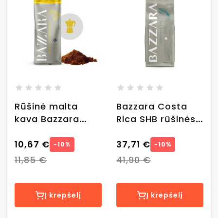
Rūšinė malta
Bazzara Costa
kava Bazzara
Rica SHB rūšinės
Brazil Yellow
kavos pupelės, 1
Bourbon, 250 g.
10,67 €
kg
37,71 €
−10%
−10%
11,85 €
41,90 €
Į krepšelį
Į krepšelį