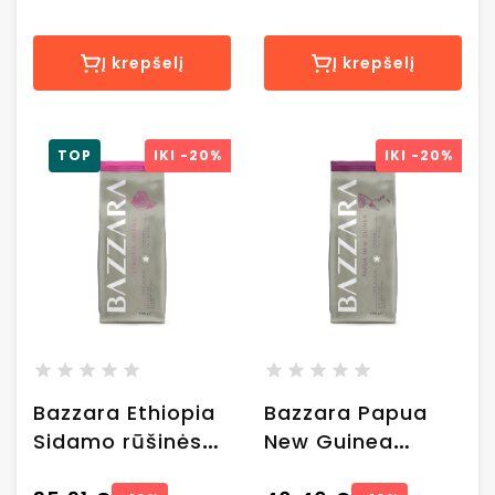
Į krepšelį
Į krepšelį
TOP
IKI
-20%
IKI
-20%
Bazzara Ethiopia
Bazzara Papua
Sidamo rūšinės
New Guinea
kavos pupelės, 1
rūšinės kavos