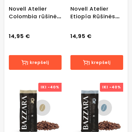
Novell Atelier
Novell Atelier
Colombia rūšinės
Etiopía Rūšinės
kavos pupelės,
rūšinės kavos
0.500 kg.
pupelės, 0.500 g.
14,95 €
14,95 €
Į krepšelį
Į krepšelį
IKI
-40%
IKI
-40%