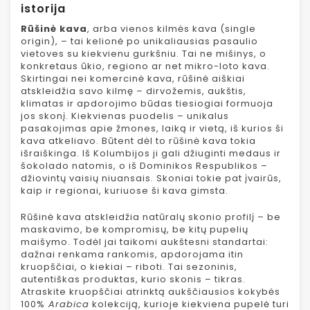
istorija
Rūšinė kava
, arba vienos kilmės kava (single
origin), – tai kelionė po unikaliausias pasaulio
vietoves su kiekvienu gurkšniu. Tai ne mišinys, o
konkretaus ūkio, regiono ar net mikro-loto kava.
Skirtingai nei komercinė kava, rūšinė aiškiai
atskleidžia savo kilmę – dirvožemis, aukštis,
klimatas ir apdorojimo būdas tiesiogiai formuoja
jos skonį. Kiekvienas puodelis – unikalus
pasakojimas apie žmones, laiką ir vietą, iš kurios ši
kava atkeliavo. Būtent dėl to rūšinė kava tokia
išraiškinga. Iš Kolumbijos ji gali džiuginti medaus ir
šokolado natomis, o iš Dominikos Respublikos –
džiovintų vaisių niuansais. Skoniai tokie pat įvairūs,
kaip ir regionai, kuriuose ši kava gimsta.
Rūšinė kava atskleidžia natūralų skonio profilį – be
maskavimo, be kompromisų, be kitų pupelių
maišymo. Todėl jai taikomi aukštesni standartai:
dažnai renkama rankomis, apdorojama itin
kruopščiai, o kiekiai – riboti. Tai sezoninis,
autentiškas produktas, kurio skonis – tikras.
Atraskite kruopščiai atrinktą aukščiausios kokybės
100%
Arabica
kolekciją, kurioje kiekviena pupelė turi