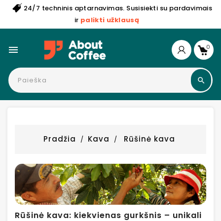
24/7 techninis aptarnavimas. Susisiekti su pardavimais
ir
palikti užklausą
0

Pradžia
Kava
Rūšinė kava
Rūšinė kava: kiekvienas gurkšnis – unikali