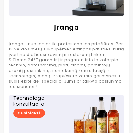
Įranga
Įranga - nuo idėjos iki profesionalios priežiūros. Per
18 veiklos metų sukaupėme vertingos patirties, kurią
įvertino didžiausi kavinių ir restoranų tinklai.
Siūlome 24/7 garantinį ir pogarantinio laikotarpio
techninį aptarnavimą, platų žinomų gamintojų
prekių pasirinkimą, nemokamą konsultaciją ir
technologinį planą. Praplėskite verslo galimybes ir
susisiekite dėl specialiai Jums pritaikyto pasiūlymo
jau šiandien!
Technologo
konsultacija
Susisiekti