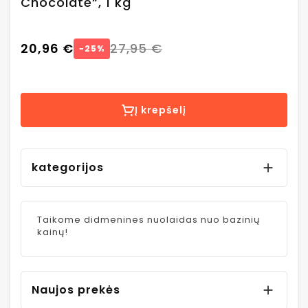
Chocolate“, 1 kg
20,96 €
27,95 €
−25%
Į krepšelį
kategorijos

Taikome didmenines nuolaidas nuo bazinių
kainų!
Naujos prekės
