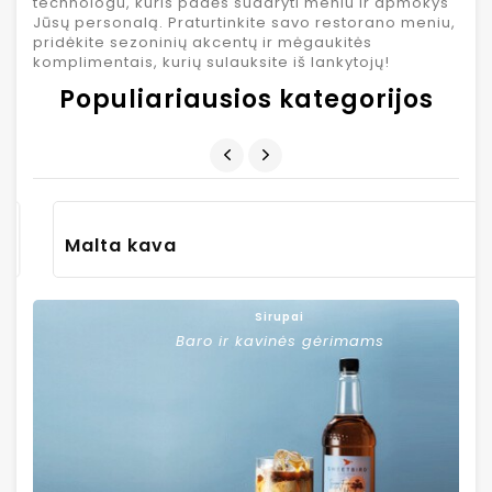
technologu, kuris padės sudaryti meniu ir apmokys
Jūsų personalą. Praturtinkite savo restorano meniu,
pridėkite sezoninių akcentų ir mėgaukitės
komplimentais, kurių sulauksite iš lankytojų!
Populiariausios kategorijos
Malta kava
Sirupai
Baro ir kavinės gėrimams