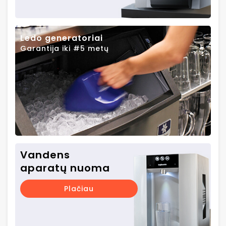
Ledo generatoriai
Garantija iki #5 metų
Vandens
aparatų nuoma
Plačiau