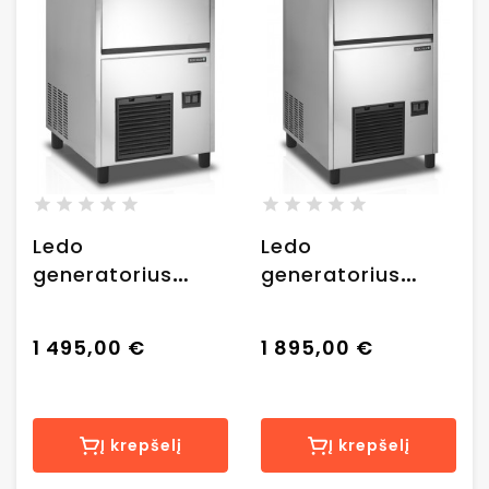
Ledo
Ledo
generatorius
generatorius
"Tefcold TC37"
"Tefcold TC57"
(37 kg/24 val)
(57 kg/24 val)
1 495,00 €
1 895,00 €
Į krepšelį
Į krepšelį