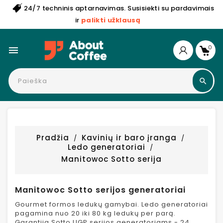
24/7 techninis aptarnavimas. Susisiekti su pardavimais
ir
palikti užklausą
0

Pradžia
Kavinių ir baro įranga
Ledo generatoriai
Manitowoc Sotto serija
Manitowoc Sotto serijos generatoriai
Gourmet formos ledukų gamybai. Ledo generatoriai
pagamina nuo 20 iki 80 kg ledukų per parą.
Garantija Sotto UGP serijos generatoriams - 24