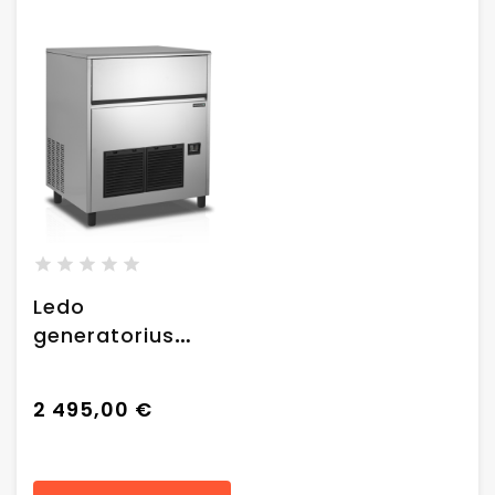
Ledo
generatorius
"Tefcold TC85"
(85 kg/24 val)
2 495,00 €