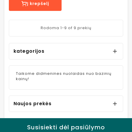
Į krepšelį
Rodoma 1-9 of 9 prekių
kategorijos

Taikome didmenines nuolaidas nuo bazinių
kainų!
Naujos prekės

Susisiekti dėl pasiūlymo