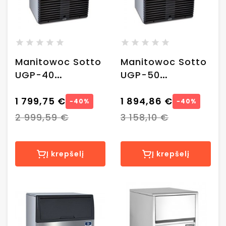
Manitowoc Sotto
Manitowoc Sotto
UGP-40
UGP-50
Undercounter
Undercounter
ledo generatorius
1 799,75 €
ledo generatorius
1 894,86 €
−40%
−40%
(42 kg/24 val)
(50 kg/24 val)
2 999,59 €
3 158,10 €
Į krepšelį
Į krepšelį