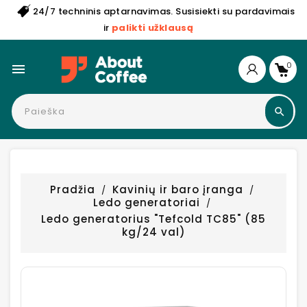
24/7 techninis aptarnavimas. Susisiekti su pardavimais
ir
palikti užklausą
0

Pradžia
Kavinių ir baro įranga
Ledo generatoriai
Ledo generatorius "Tefcold TC85" (85
kg/24 val)