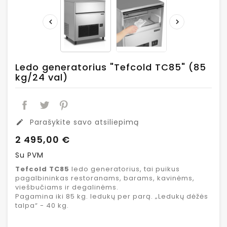


Ledo generatorius "Tefcold TC85" (85
kg/24 val)
Parašykite savo atsiliepimą
edit
2 495,00 €
Su PVM
Tefcold TC85
ledo generatorius, tai puikus
pagalbininkas restoranams, barams, kavinėms,
viešbučiams ir degalinėms.
Pagamina iki 85 kg. ledukų per parą. „Ledukų dėžės
talpa“ - 40 kg.