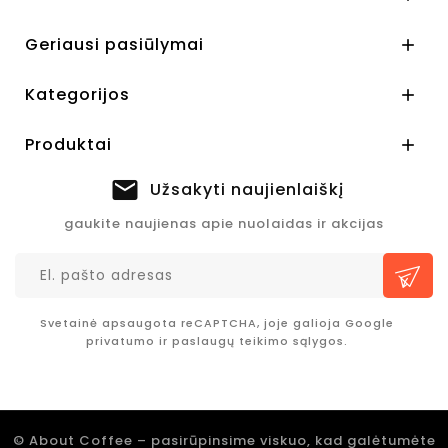
Geriausi pasiūlymai

Kategorijos

Produktai

Užsakyti naujienlaiškį
gaukite naujienas apie nuolaidas ir akcijas
Svetainė apsaugota reCAPTCHA, joje galioja Google
privatumo
ir
paslaugų teikimo sąlygos.
© About Coffee – pasirūpinsime viskuo, kad galėtumėte