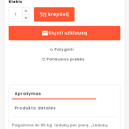
Kiekis
Į krepšelį

Siųsti užklausą
Palyginti
cached
Patikusios prekės
favorite_border
Aprašymas
Produkto detalės
Pagamina iki 85 kg. ledukų per parą. „Ledukų