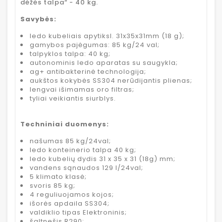
dėžės talpa“ - 40 kg.
Savybės:
ledo kubeliais apytiksl. 31x35x31mm (18 g);
gamybos pajėgumas: 85 kg/24 val;
talpyklos talpa: 40 kg;
autonominis ledo aparatas su saugykla;
ag+ antibakterinė technologija;
aukštos kokybės SS304 nerūdijantis plienas;
lengvai išimamas oro filtras;
tyliai veikiantis siurblys.
Techniniai duomenys:
našumas 85 kg/24val;
ledo konteinerio talpa 40 kg;
ledo kubelių dydis 31 x 35 x 31 (18g) mm;
vandens sąnaudos 129 l/24val;
5 klimato klasė;
svoris 85 kg;
4 reguliuojamos kojos;
išorės apdaila SS304;
valdiklio tipas Elektroninis;
šaltnešis R290;