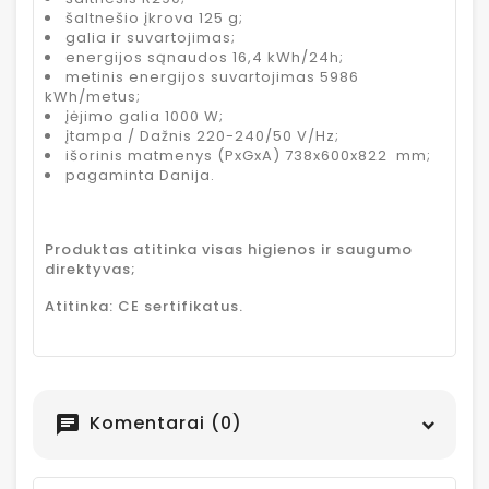
šaltnešio įkrova 125 g;
galia ir suvartojimas;
energijos sąnaudos 16,4 kWh/24h;
metinis energijos suvartojimas 5986
kWh/metus;
įėjimo galia 1000 W;
įtampa / Dažnis 220-240/50 V/Hz;
išorinis matmenys (PxGxA) 738x600x822 mm;
pagaminta Danija.
Produktas atitinka visas higienos ir saugumo
direktyvas;
Atitinka: CE sertifikatus.
Komentarai (0)
chat