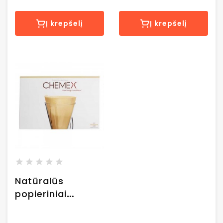
Į krepšelį
Į krepšelį
Natūralūs
popieriniai
Chemex filtrai
Half Circles, 100