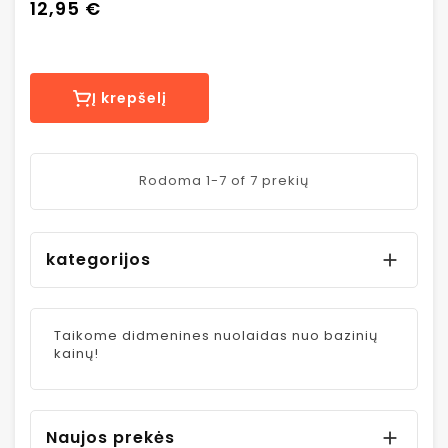
12,95 €
vnt.
Į krepšelį
Rodoma 1-7 of 7 prekių
kategorijos

Taikome didmenines nuolaidas nuo bazinių
kainų!
Naujos prekės
