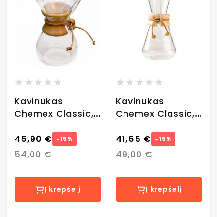
Kavinukas
Kavinukas
Chemex Classic,
Chemex Classic,
6 puodeliams
3 puodeliams
45,90 €
41,65 €
−15%
−15%
54,00 €
49,00 €
Į krepšelį
Į krepšelį