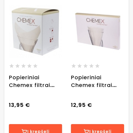
Popieriniai
Popieriniai
Chemex filtrai
Chemex filtrai
Circles
Half Circles, 100
Square,100 vnt.
vnt.
13,95 €
12,95 €
Į krepšelį
Į krepšelį