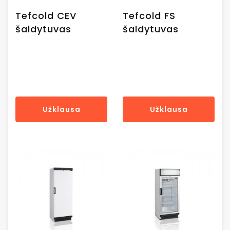
Tefcold CEV
Tefcold FS
šaldytuvas
šaldytuvas
Užklausa
Užklausa