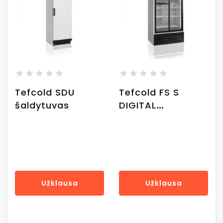
Tefcold SDU
Tefcold FS S
šaldytuvas
DIGITAL
šaldytuvas
Užklausa
Užklausa