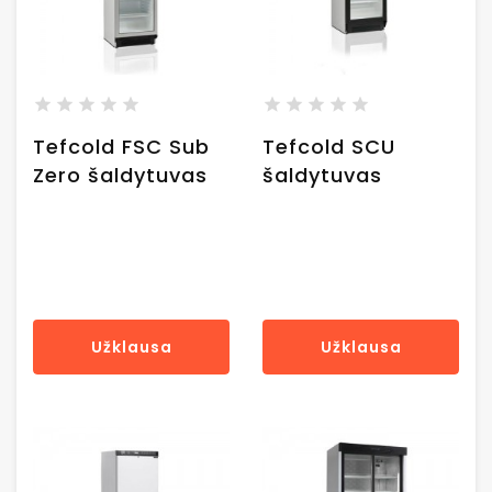
Tefcold FSC Sub
Tefcold SCU
Zero šaldytuvas
šaldytuvas
Užklausa
Užklausa