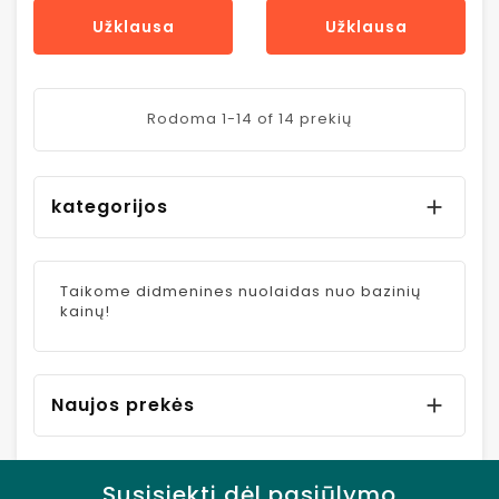
Užklausa
Užklausa
Rodoma 1-14 of 14 prekių
kategorijos

Taikome didmenines nuolaidas nuo bazinių
kainų!
Naujos prekės

Susisiekti dėl pasiūlymo