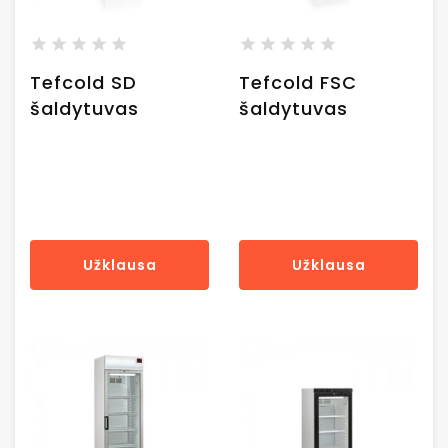
Tefcold SD
Tefcold FSC
šaldytuvas
šaldytuvas
Užklausa
Užklausa