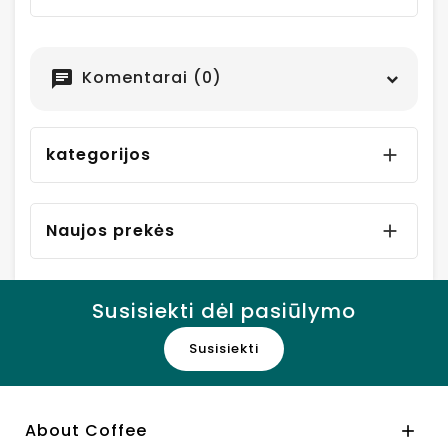
Komentarai (0)
chat
kategorijos

Naujos prekės

Susisiekti dėl pasiūlymo
Susisiekti
About Coffee
