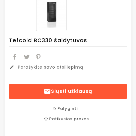
Tefcold BC330 šaldytuvas
Parašykite savo atsiliepimą
edit

Siųsti užklausą
Palyginti
cached
Patikusios prekės
favorite_border