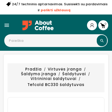
24/7 techninis aptarnavimas. Susisiekti su pardavimais
ir
palikti užklausą
0

Pradžia
Virtuvės įranga
Šaldymo įranga
Šaldytuvai
Vitrininiai šaldytuvai
Tefcold BC330 šaldytuvas