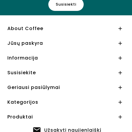
Susisiekti
About Coffee

Jūsų paskyra

Informacija

Susisiekite

Geriausi pasiūlymai

Kategorijos

Produktai

Užsakyti naujienlaiškį