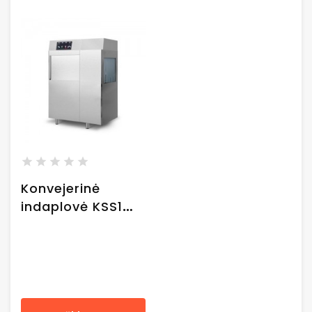
Konvejerinė
indaplovė KSS1
115x79x148 cm