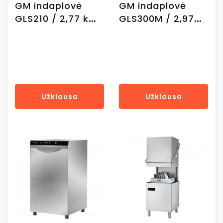
GM indaplovė
GM indaplovė
GLS210 / 2,77 kW
GLS300M / 2,97
/ 41x47x59 cm
kW / 47x51x69 cm
Užklausa
Užklausa