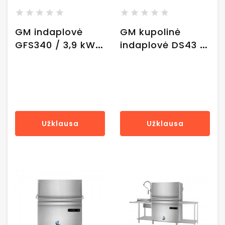
GM indaplovė
GM kupolinė
GFS340 / 3,9 kW /
indaplovė DS43 /
57x61x123 cm
6,52 kW /
66x79x193 cm
Užklausa
Užklausa