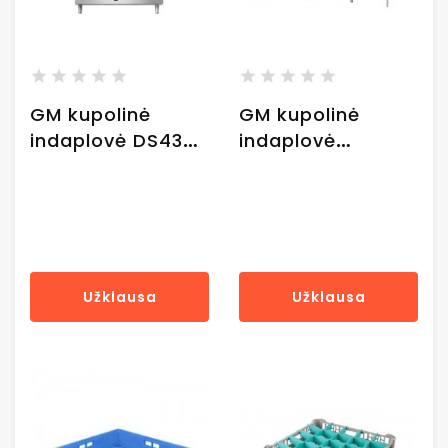
GM kupolinė
GM kupolinė
indaplovė DS430
indaplovė
/ 22,2 kW /
DS430_SE / 22,2
118x80x150 cm
kW / 338x80x150
cm
Užklausa
Užklausa