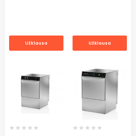
kW / 47x51x70 cm
2,97 kW /
46x52x69 cm
Užklausa
Užklausa