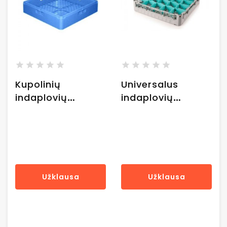
Kupolinių
Universalus
indaplovių
indaplovių
krepšys 50x50
krepšys 50x50
cm - mėlynas
cm GKBS50
GKBS50
Užklausa
Užklausa