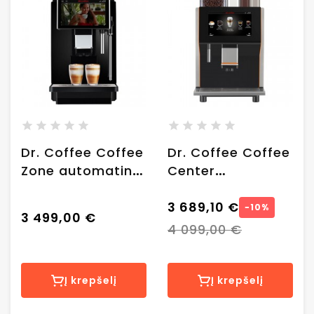
Dr. Coffee Coffee
Dr. Coffee Coffee
Zone automatinis
Center
kavos aparatas
automatinis
kavos aparatas
3 689,10 €
−10%
3 499,00 €
4 099,00 €
Į krepšelį
Į krepšelį