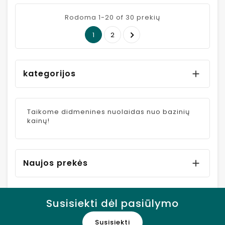
Rodoma 1-20 of 30 prekių

1
2
kategorijos

Taikome didmenines nuolaidas nuo bazinių
kainų!
Naujos prekės

Susisiekti dėl pasiūlymo
Susisiekti