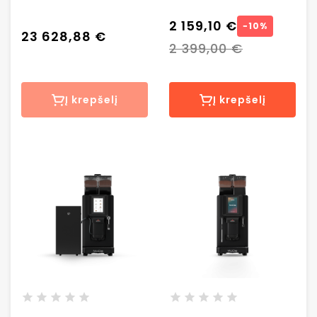
automatinis
kavos aparatas
kavos aparatas
2 159,10 €
−10%
23 628,88 €
2 399,00 €
Į krepšelį
Į krepšelį