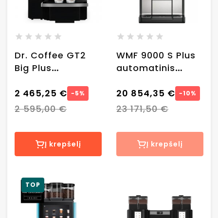
Dr. Coffee GT2
WMF 9000 S Plus
Big Plus
automatinis
automatinis
kavos aparatas
kavos aparatas
2 465,25 €
20 854,35 €
−5%
−10%
2 595,00 €
23 171,50 €
Į krepšelį
Į krepšelį
TOP