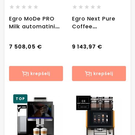
Egro MoDe PRO
Egro Next Pure
Milk automatinis
Coffee
kavos aparatas +
automatinis
MK4 šaldytuvas
kavos aparatas
7 508,05 €
9 143,97 €
Į krepšelį
Į krepšelį
TOP