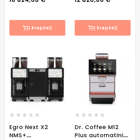
Į krepšelį
Į krepšelį
Egro Next X2
Dr. Coffee M12
NMS+
Plus automatinis