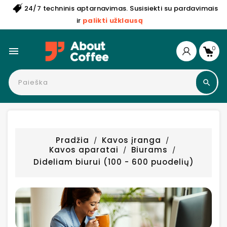
24/7 techninis aptarnavimas. Susisiekti su pardavimais
ir
palikti užklausą
0

Pradžia
Kavos įranga
Kavos aparatai
Biurams
Dideliam biurui (100 - 600 puodelių)