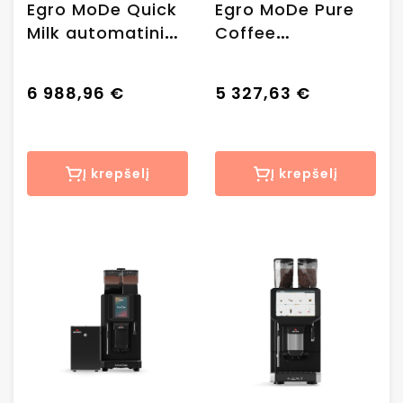
Egro MoDe Quick
Egro MoDe Pure
Milk automatinis
Coffee
kavos aparatas +
automatinis
MK4 šaldytuvas
kavos aparatas
6 988,96 €
5 327,63 €
Į krepšelį
Į krepšelį