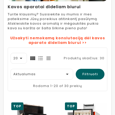
Kavos aparatai dideliam biurui
Turite klausimų? Susisiekite su mumis ir mes
pateiksime Jūsų poreikius atitinkantį pasūlymą.
Atskleiskite kavos aromatą ir mėgaukitės puikia
kava su karšta ar šalta šilkine pieno puta!
Užsakyti nemokamą konslutaciją dėl kavos
aparato dideliam biurui >>

20
Produktų skaičius: 30

Aktualumas
Filtruoti
Rodoma 1-20 of 30 prekių
TOP
TOP