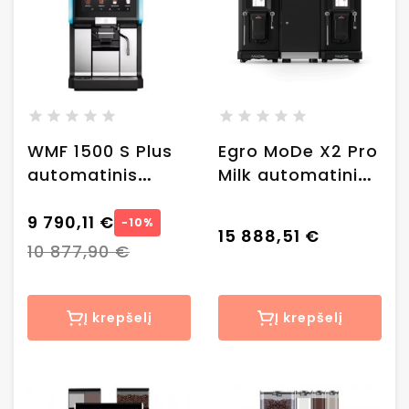
WMF 1500 S Plus
Egro MoDe X2 Pro
automatinis
Milk automatinis
kavos aparatas
kavos aparatas +
9 790,11 €
MK6 šaldytuvas
−10%
15 888,51 €
10 877,90 €
Į krepšelį
Į krepšelį