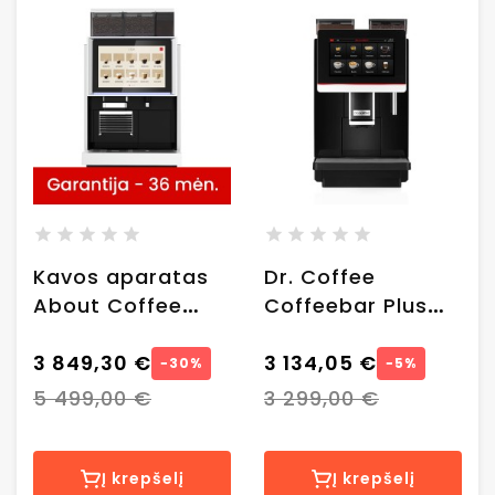
Kavos aparatas
Dr. Coffee
About Coffee
Coffeebar Plus
Y680C
automatinis
3 849,30 €
kavos aparatas
3 134,05 €
−30%
−5%
5 499,00 €
3 299,00 €
Į krepšelį
Į krepšelį