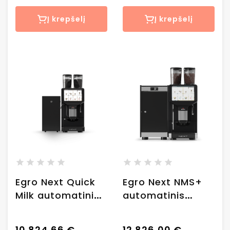
Coffee Cooler
moduliu
Į krepšelį
Į krepšelį
Egro Next Quick
Egro Next NMS+
Milk automatinis
automatinis
kavos aparatas +
kavos aparatas +
MK4 šaldytuvas
MK6 šaldytuvas
10 824,66 €
12 826,00 €