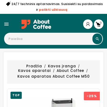
24/7 techninis aptarnavimas. Susisiekti su pardavimais
ir
palikti užklausą
0

Pradžia
Kavos įranga
Kavos aparatai
About Coffee
Kavos aparatas About Coffee M50
TOP
−25%