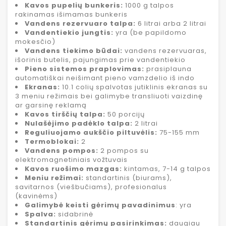
Kavos pupelių bunkeris:
1000 g talpos
rakinamas išimamas bunkeris
Vandens rezervuaro talpa:
6 litrai arba 2 litrai
Vandentiekio jungtis:
yra (be papildomo
mokesčio)
Vandens tiekimo būdai:
vandens rezervuaras,
išorinis butelis, pajungimas prie vandentiekio
Pieno sistemos praplovimas:
prasiplauna
automatiškai neišimant pieno vamzdelio iš indo
Ekranas:
10.1 colių spalvotas jutiklinis ekranas su
3 meniu režimais bei galimybe transliuoti vaizdinę
ar garsinę reklamą
Kavos tirščių talpa:
50 porcijų
Nulašėjimo padėklo talpa:
2 litrai
Reguliuojamo aukščio piltuvėlis:
75-155 mm
Termoblokai:
2
Vandens pompos:
2 pompos su
elektromagnetiniais vožtuvais
Kavos ruošimo mazgas:
kintamas, 7-14 g talpos
Meniu režimai:
standartinis (biurams),
savitarnos (viešbučiams), profesionalus
(kavinėms)
Galimybė keisti gėrimų pavadinimus
: yra
Spalva:
sidabrinė
Standartinis gėrimų pasirinkimas:
daugiau