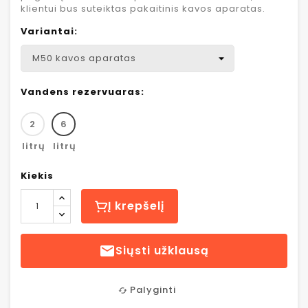
klientui bus suteiktas pakaitinis kavos aparatas.
Variantai:
Vandens rezervuaras:
2
6
litrų
litrų
Kiekis
Į krepšelį

Siųsti užklausą
Palyginti
cached