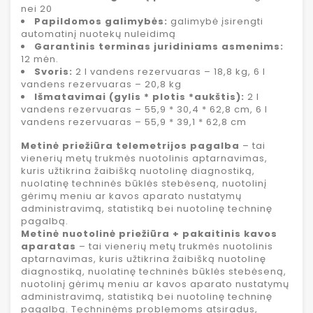
nei 20
Papildomos galimybės:
galimybė įsirengti
automatinį nuotekų nuleidimą
Garantinis terminas juridiniams asmenims:
12 mėn.
Svoris:
2 l vandens rezervuaras – 18,8 kg, 6 l
vandens rezervuaras – 20,8 kg
Išmatavimai (gylis * plotis *aukštis):
2 l
vandens rezervuaras – 55,9 * 30,4 * 62,8 cm, 6 l
vandens rezervuaras – 55,9 * 39,1 * 62,8 cm
Metinė priežiūra telemetrijos pagalba
– tai
vienerių metų trukmės nuotolinis aptarnavimas,
kuris užtikrina žaibišką nuotolinę diagnostiką,
nuolatinę techninės būklės stebėseną, nuotolinį
gėrimų meniu ar kavos aparato nustatymų
administravimą, statistiką bei nuotolinę techninę
pagalbą.
Metinė nuotolinė priežiūra + pakaitinis kavos
aparatas
– tai vienerių metų trukmės nuotolinis
aptarnavimas, kuris užtikrina žaibišką nuotolinę
diagnostiką, nuolatinę techninės būklės stebėseną,
nuotolinį gėrimų meniu ar kavos aparato nustatymų
administravimą, statistiką bei nuotolinę techninę
pagalbą. Techninėms problemoms atsiradus,