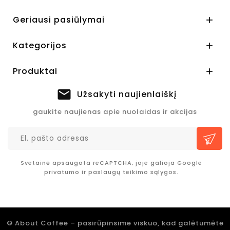
Geriausi pasiūlymai

Kategorijos

Produktai

Užsakyti naujienlaiškį
gaukite naujienas apie nuolaidas ir akcijas
Svetainė apsaugota reCAPTCHA, joje galioja Google
privatumo
ir
paslaugų teikimo sąlygos.
© About Coffee – pasirūpinsime viskuo, kad galėtumėte