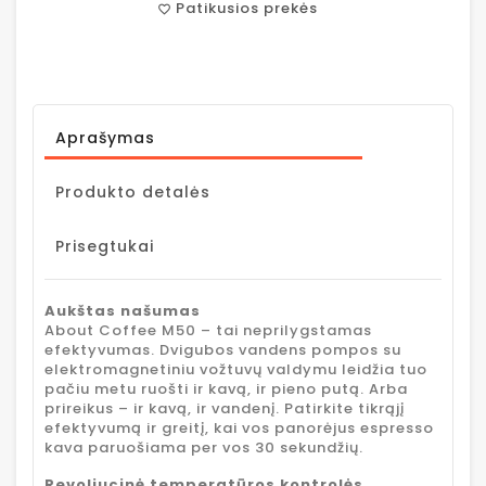
Patikusios prekės
favorite_border
Aprašymas
Produkto detalės
Prisegtukai
Aukštas našumas
About Coffee M50 – tai neprilygstamas
efektyvumas. Dvigubos vandens pompos su
elektromagnetiniu vožtuvų valdymu leidžia tuo
pačiu metu ruošti ir kavą, ir pieno putą. Arba
prireikus – ir kavą, ir vandenį. Patirkite tikrąjį
efektyvumą ir greitį, kai vos panorėjus espresso
kava paruošiama per vos 30 sekundžių.
Revoliucinė temperatūros kontrolės