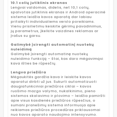
10.1 colių jutiklinis ekranas
Lengvai valdomas, didelis, net 10,1 colių,
spalvotas jutiklinis ekranas ir Android operacinė
sistema leidžia kavos aparatą dar labiau
pritaikyti individualiems verslo poreikiams.
Vienu prisilietimu keiskite gėrimų pavadinimus,
jų parametrus, įkelkite vaizdines reklamas ar
įrašus su garsu.
Galimybė įsirengti automatinį nuotekų
nuleidimą
Galimybė įsirengti automatinę nuotekų
nuleidimo funkciją – štai, kas daro mėgavimąsi
kava išties be rūpesčių.
Lengva priežiūra
Mėgaukitės gardžia kava ir leiskite kavos
aparatui dirbti už jus. Sukurti automatizuoti
daugiafunkciniai priežiūros ciklai – kavos
ruošimo mazgo valymo, nukalkinimo, pieno
sistemos skalavimo ir plovimo – leidžia pamiršti
apie visus kasdienės priežiūros rūpesčius, o
sumani pranešimų sistema informuoja apie
reikiamas priežiūros procedūras priklausomai
nuo kavos aparato naudojimo intensyvumo.