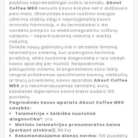
pojūčius nepriekaištingai sodriu aromatu,
About
Coffee M50
nenuvils kavos kokybe net ir didžiausio
piko metu. Ištobulintas kavos ruošimo mazgas
užtikrina stabilų slėgį ir neprilygstamą kavos
aromato harmoniją, o du termoblokai ir dvi
vandens pompos su elektromagnetiniu vožtuvų
valdymu – nepertraukiamą veikimą ir aukštą
našumą.
Ženkite naujų galimybių link ir atraskite išmanią
telemetrijos sistemą, kuri palengvins techninę
priežiūrą, atliks nuotolinę diagnostiką ir leis valdyti
kavos aparatą per nuotolį. Neapsakomas
patogumas visiems, branginantiems savo laiką.
Lengvai pritaikomas specifiniams kavinių, viešbučių
ar biurų poreikiams, kavos aparatas
About Coffee
M50
yra rekomenduojamas verslams, kurių
kasdienės išgeriamos kavos kiekis sudaro 100
puodelių.
Pagrindinės kavos aparato About Coffee M50
savybės:
Telemetrija + žaibiška nuotolinė
diagnostika*:
yra
Metinės telemetrijos prenumeratos kaina
(perkant atskirai):
89 Eur
Rekomenduojama dienos norma:
100 puodelių