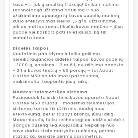
kava – ir jokių smulkių frakcijų! Unikali malimo
technologija užtikrina patikimą ir nuo
užsikimšimo apsaugotą kavos pupelių malimą,
kurio efektyvumas siekia 1,5 g/s. Užtikriname,
jokios maltos kavos likučių kavos malūne – jūsų
puodelyje kaskart pati šviežiausia, ką tik
sumalta kava.
Didelės talpos
Nuolatinio papildymo ir laiko gaišimo
nereikalaujančios didelės talpos: kavos pupelių
– 1000 g, vandens – 2 ar 6 l, nulašėjimo padėklo
– 2 l ir kavos tirščių – 50 porcijų – tai About
Coffee M50 naudojimosi patogumas,
maksimaliai taupantis jūsų laiką.
Moderni telemetrijos sistema
Pasinaudokite išskirtiniu kavos aparato About
Coffee M50 bruožu – modernia telemetrijos
sistema, kuri ne tik užtikrins naudojimosi
efektyvumą, bet ir taupys brangų jūsų laiką.
Modernios šių laikų technologijos leidžia stebėti
įrangos būseną realiuoju laiku. Nepakilę nuo
savo darbo stalo matykite ruošiamų gėrimų
statistiką, keiskite gėrimų parametrus,