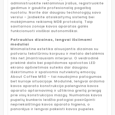
administruokite reklaminius įrašus, registruokite
gedimus ir gaukite profesionalią pagalbą
nuotoliu. Norite dar daugiau technologijų savo
verslui – įsidiekite atsiskaitymų sistemą bei
mokėjimams reikiamą MDB protokolą. Taip
savitarnos zonoje kavos aparatas galės
funkcionuoti visiškai autonomiškai.
Patrauklus dizainas, lengvai išsiimami
moduliai
Minimalistine estetika alsuojantis dizainas su
patvariu tekstūriniu korpusu ir metalo detalėmis
tiks net įmantriausiam interjerui. O veidrodinė
priekinė dalis bei papildomas spalvotas LED
ekrano apšvietimas suteiks dar daugiau
išskirtinumo ir spalvomis nutviekstų emocijų.
About Coffee M50 – tai naudojimo patogumas
bet kurioje situacijoje. Modulinė, lengvai ardoma
kavos aparato konstrukcija palengvina kavos
aparato aptarnavimą ir užtikrina greitą prieigą
prie visų konstrukcijos mazgų. Nuimamas kavos
pupelių bunkeris leidžia patogiai pasirūpinti
nepriekaištinga kavos aparato higiena, o
panorėjus ir lengvai pakeisti kavos pupeles.