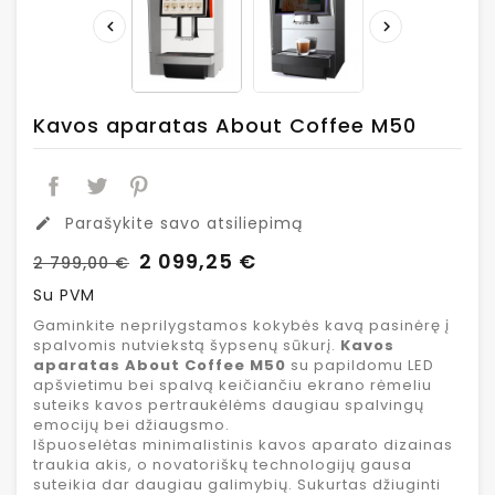


Kavos aparatas About Coffee M50
Parašykite savo atsiliepimą
edit
2 099,25 €
2 799,00 €
Su PVM
Gaminkite neprilygstamos kokybės kavą pasinėrę į
spalvomis nutviekstą šypsenų sūkurį.
Kavos
aparatas About Coffee M50
su papildomu LED
apšvietimu bei spalvą keičiančiu ekrano rėmeliu
suteiks kavos pertraukėlėms daugiau spalvingų
emocijų bei džiaugsmo.
Išpuoselėtas minimalistinis kavos aparato dizainas
traukia akis, o novatoriškų technologijų gausa
suteikia dar daugiau galimybių. Sukurtas džiuginti