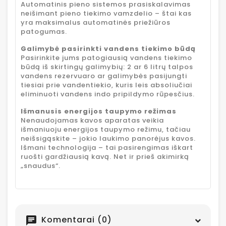
Automatinis pieno sistemos prasiskalavimas
neišimant pieno tiekimo vamzdelio – štai kas
yra maksimalus automatinės priežiūros
patogumas.
Galimybė pasirinkti vandens tiekimo būdą
Pasirinkite jums patogiausią vandens tiekimo
būdą iš skirtingų galimybių: 2 ar 6 litrų talpos
vandens rezervuaro ar galimybės pasijungti
tiesiai prie vandentiekio, kuris leis absoliučiai
eliminuoti vandens indo pripildymo rūpesčius.
Išmanusis energijos taupymo režimas
Nenaudojamas kavos aparatas veikia
išmaniuoju energijos taupymo režimu, tačiau
neišsigąskite – jokio laukimo panorėjus kavos.
Išmani technologija – tai pasirengimas iškart
ruošti gardžiausią kavą. Net ir prieš akimirką
„snaudus“.
Komentarai (0)
chat