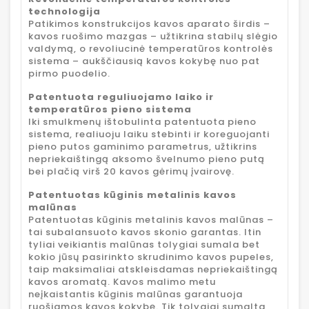
technologija
Patikimos konstrukcijos kavos aparato širdis –
kavos ruošimo mazgas – užtikrina stabilų slėgio
valdymą, o revoliucinė temperatūros kontrolės
sistema – aukščiausią kavos kokybę nuo pat
pirmo puodelio.
Patentuota reguliuojamo laiko ir
temperatūros pieno sistema
Iki smulkmenų ištobulinta patentuota pieno
sistema, realiuoju laiku stebinti ir koreguojanti
pieno putos gaminimo parametrus, užtikrins
nepriekaištingą aksomo švelnumo pieno putą
bei plačią virš 20 kavos gėrimų įvairovę.
Patentuotas kūginis metalinis kavos
malūnas
Patentuotas kūginis metalinis kavos malūnas –
tai subalansuoto kavos skonio garantas. Itin
tyliai veikiantis malūnas tolygiai sumala bet
kokio jūsų pasirinkto skrudinimo kavos pupeles,
taip maksimaliai atskleisdamas nepriekaištingą
kavos aromatą. Kavos malimo metu
neįkaistantis kūginis malūnas garantuoja
ruošiamos kavos kokybę. Tik tolygiai sumalta