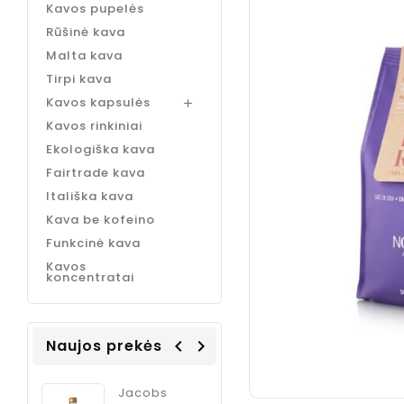
Kavos pupelės
Rūšinė kava
Malta kava
Tirpi kava
Kavos kapsulės

Kavos rinkiniai
Ekologiška kava
Fairtrade kava
Itališka kava
Kava be kofeino
Funkcinė kava
Kavos
koncentratai
Naujos prekės
navigate_before
navigate_next
Coffee
Jacobs
ODK Ginger