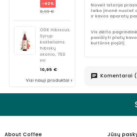
kaina
−40%
Novell istorija pra
Bazinė
laiko įmonė nuolat a
Kaina
8,99 €
ir kavos aparatų pa
kaina
Kaina
8,99 €
ODK Hibiscus
Vis dėlto pagrindinė
Syrup
pasiūlyti platų kav
kokteliams
kultūros pojūtį.
hibiskų
skonio, 750
ml
Kaina
10,95 €
Komentarai (
chat
Visi nauji produktai

About Coffee
Jūsų pask