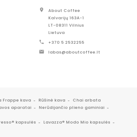

About Coffee
Kalvarijų 163A-1
LT-08311 Vilnius
Lietuva

+370 5 2532255

labas@aboutcoffee.lt
a Frappe kava
Rūšinė kava
Chai arbata
avos aparatai
Nerūdijančio plieno gaminiai
resso® kapsulės
Lavazza® Modo Mio kapsulės