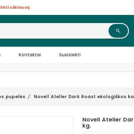
likti užklausą
s
Kontaktai
Susisiekti
os pupelės
Novell Atelier Dark Roast ekologiškos ka
Novell Atelier Da
kg.