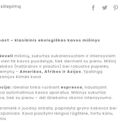
siliepimą
oast – klasikinis ekologiškas kavos mišinys
Novell
mišinių, sukurtas subalansuotam ir intensyviam
vien tik kavos puodelyje, tiek derinant su pienu. Mišinį
bikos (natūralios ir plautos) bei robustos pupelės,
s žemynų –
Amerikos, Afrikos ir Azijos
. Ypatingą
zanijos kilmės kava.
cija:
Idealiai tinka ruošiant
espresso
, naudojant
rba automatinius kavos aparatus. Mišinys sukurtas
a, tiek su pienu – dėl išliekamo skonio intensyvumo.
aramelė ir juodoji arbata, papildyta gryno kakavos bei
palviais. Kava pasižymi lengva rūgštele, tvirtu kūnu,
niu.