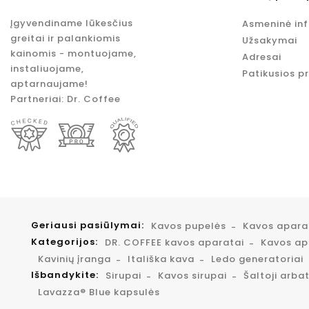
Įgyvendiname lūkesčius
Asmeninė in
greitai ir palankiomis
Užsakymai
kainomis - montuojame,
Adresai
instaliuojame,
Patikusios p
aptarnaujame!
Partneriai:
Dr. Coffee
Geriausi pasiūlymai:
Kavos pupelės
Kavos apar
Kategorijos:
DR. COFFEE kavos aparatai
Kavos apa
Kavinių įranga
Itališka kava
Ledo generatoriai
Išbandykite:
Sirupai
Kavos sirupai
Šaltoji arba
Lavazza® Blue kapsulės