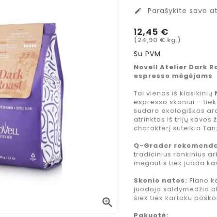
Parašykite savo at
edit
12,45 €
(24,90 € kg.)
Su PVM
Novell Atelier Dark R
espresso mėgėjams
Tai vienas iš klasikinių
espresso skoniui – tiek 
sudaro ekologiškos ara
atrinktos iš trijų kavo
charakterį suteikia Tan
Q-Grader rekomenda
tradicinius rankinius a
mėgautis tiek juoda kav
Skonio natos:
Flano k
juodojo saldymedžio ats
šiek tiek kartoku posko

Costa Coffee
Jacobs
Pakuotė: