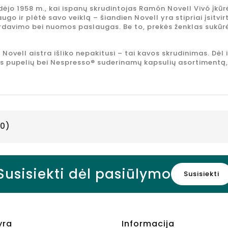
kaina
−40%
sidėjo 1958 m., kai ispanų skrudintojas Ramón Novell Vivó įk
Bazinė
5,84 €
ugo ir plėtė savo veiklą – šiandien Novell yra stipriai įsitvi
Kaina
8,99 €
rdavimo bei nuomos paslaugas. Be to, prekės ženklas sukūrė 
kaina
Kaina
8,99 €
−35%
ODK Hibiscus
 Novell aistra išliko nepakitusi – tai kavos skrudinimas. Dėl
Syrup
os pupelių bei Nespresso® suderinamų kapsulių asortimentą, 
kokteliams
hibiskų
skonio, 750
ml
Kaina
10,95 €
0)
Susisiekti dėl pasiūlymo
Susisiekti
yra
Informacija