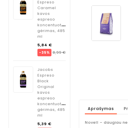
Italia
Espreso
sirupas
m
Caramel
kokteliams
kavos
imbiero
, 1 kg.
espreso
skonio, 750
koncentuotas
ml
Kaina
€
gėrimas, 485
Kaina
9,95 €
ml
Bazinė
olių
5,84 €
ODK
kaina
Kaina
8,99 €
−35%
vė",
Cardamom
sirupas
kokteliams
Jacobs
Kaina
kardamono
Espreso
skonio, 750
Black
ml
Original
s
kavos
Kaina
o
9,95 €
espreso
ate
koncentuotas
Aprašymas
P
gėrimas, 485
so
ml
tuotas
s, 485
Novell – daugiau ne
Bazinė
5,39 €