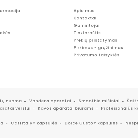
formacija
Apie mus
Kontaktai
Gamintojai
rekės
Tinklaraštis
Prekių pristatymas
Pirkimas - grąžinimas
Privatumo taisyklės
atų nuoma
Vandens aparatai
Smoothie mišiniai
Šalt
ratai verslui
Kavos aparatai biurams
Profesionalūs k
ta
Caffitaly® kapsulės
Dolce Gusto® kapsulės
Nesp