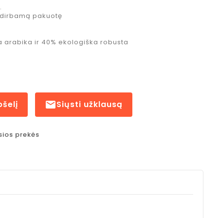
.
rdirbamą pakuotę
a arabika ir 40% ekologiška robusta
pšelį

Siųsti užklausą
sios prekės