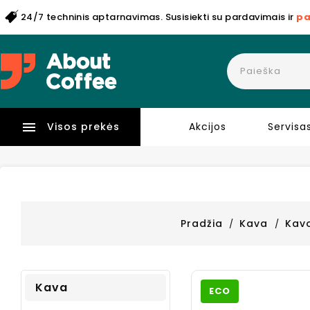
24/7 techninis aptarnavimas. Susisiekti su pardavimais ir
pa

Visos prekės
Akcijos
Servisa
Pradžia
Kava
Kav
Kava
ECO