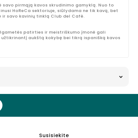
ūrė savo pirmąją kavos skrudinimo gamyklą. Nuo to
rtinusi HoReCa sektoriuje, siūlydama ne tik kavą, bet
ir savo kavinių tinklą Club del Cafè.
 ilgametės patirties ir meistriškumo įmonė gali
užtikrinantį aukštą kokybę bei tikrą ispanišką kavos
Susisiekite