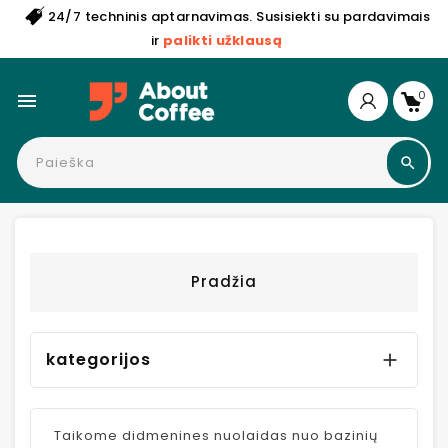
24/7 techninis aptarnavimas. Susisiekti su pardavimais
ir
palikti užklausą
0

Pradžia
kategorijos

Taikome didmenines nuolaidas nuo bazinių