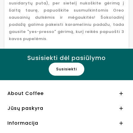
susidarytų puta), per sietelį nukoškite gėrimą į
šaltą taurę, papuoškite susmulkintomis Oreo
sausainių dulkėmis ir mėgaukitės! Šokoladinį
padažą galima pakeisti karameliniu padažu, tada
gausite "yes-presso" gėrimą, kurį reikės papuošti 3
kavos pupelėmis.
Susisiekti dėl pasiūlymo
Susisiekti
About Coffee

Jūsų paskyra

Informacija
