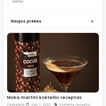
kainų!
Naujos prekės

Moka martini kokteilio receptas
Paskelbta
Vas 7, 2022
Kokteilių receptai

