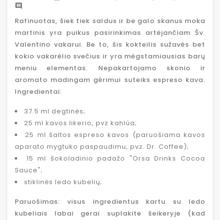

Rafinuotas, šiek tiek saldus ir be galo skanus moka
martinis yra puikus pasirinkimas artėjančiam Šv.
Valentino vakarui. Be to, šis kokteilis sužavės bet
kokio vakarėlio svečius ir yra mėgstamiausias barų
meniu elementas. Nepakartojamo skonio ir
aromato madingam gėrimui suteiks espreso kava.
Ingredientai:
37.5 ml degtinės;
25 ml kavos likerio, pvz kahlúa;
25 ml šaltos espreso kavos (paruošiama kavos
aparato mygtuko paspaudimu, pvz. Dr. Coffee);
15 ml šokoladinio padažo "Orsa Drinks Cocoa
Sauce";
stiklinės ledo kubelių;
Paruošimas: visus ingredientus kartu su ledo
kubeliais labai gerai suplakite šeikeryje (kad