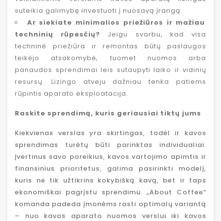
suteikia galimybę investuoti į nuosavą įrangą.
Ar siekiate minimalios priežiūros ir mažiau
techninių rūpesčių?
Jeigu svarbu, kad visa
techninė priežiūra ir remontas būtų paslaugos
teikėjo atsakomybė, tuomet nuomos arba
panaudos sprendimai leis sutaupyti laiko ir vidinių
resursų. Lizingo atveju dažniau tenka patiems
rūpintis aparato eksploatacija.
Raskite sprendimą, kuris geriausiai tiktų jums
Kiekvienas verslas yra skirtingas, todėl ir kavos
sprendimas turėtų būti parinktas individualiai.
Įvertinus savo poreikius, kavos vartojimo apimtis ir
finansinius prioritetus, galima pasirinkti modelį,
kuris ne tik užtikrins kokybišką kavą, bet ir taps
ekonomiškai pagrįstu sprendimu. „About Coffee“
komanda padeda įmonėms rasti optimalų variantą
– nuo kavos aparato nuomos verslui iki kavos