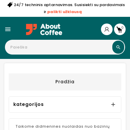
24/7 techninis aptarnavimas. Susisiekti su pardavimais
ir
palikti užklausą
0

Pradžia
kategorijos

Taikome didmenines nuolaidas nuo bazinių