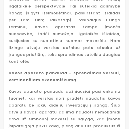
ilgalaikėje perspektyvoje. Tai suteikia galimybę
įrangą įsigyti išsimokėtinai, paskirstant išlaidas
per tam tikrą laikotarpį. Pasibaigus lizingo
terminui, kavos aparatas tampa įmonės
nuosavybe, todėl sumažėja ilgalaikės išlaidos,
susijusios su nuolatiniu nuomos mokesčiu. Nors
lizingo atveju verslas dažniau pats atsako už
įrangos priežiūrą, toks sprendimas suteikia daugiau
kontrolės.
Kavos aparato panauda – sprendimas verslui,
vertinančiam ekonomiškumą
Kavos aparato panauda dažniausiai pasirenkama
tuomet, kai verslas nori pradėti naudotis kavos
aparatu be jokių didelių investicijų į įrangą. Šiuo
atveju kavos aparatu galima naudoti nemokamai
arba už simbolinį mokestį su sąlyga, kad įmonė
įsipareigoja pirkti kavą, pieną ar kitus produktus iš