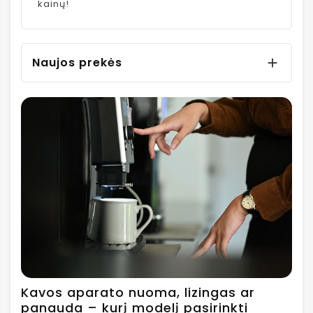
kainų!
Naujos prekės

Kavos aparato nuoma, lizingas ar
panauda – kurį modelį pasirinkti