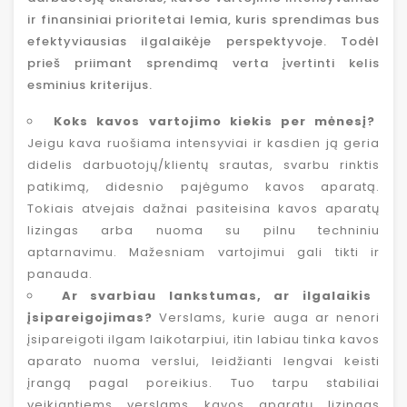
ir finansiniai prioritetai lemia, kuris sprendimas bus
efektyviausias ilgalaikėje perspektyvoje. Todėl
prieš priimant sprendimą verta įvertinti kelis
esminius kriterijus.
Koks kavos vartojimo kiekis per mėnesį?
Jeigu kava ruošiama intensyviai ir kasdien ją geria
didelis darbuotojų/klientų srautas, svarbu rinktis
patikimą, didesnio pajėgumo kavos aparatą.
Tokiais atvejais dažnai pasiteisina kavos aparatų
lizingas arba nuoma su pilnu techniniu
aptarnavimu. Mažesniam vartojimui gali tikti ir
panauda.
Ar svarbiau lankstumas, ar ilgalaikis
įsipareigojimas?
Verslams, kurie auga ar nenori
įsipareigoti ilgam laikotarpiui, itin labiau tinka kavos
aparato nuoma verslui, leidžianti lengvai keisti
įrangą pagal poreikius. Tuo tarpu stabiliai
veikiantiems verslams kavos aparatų lizingas