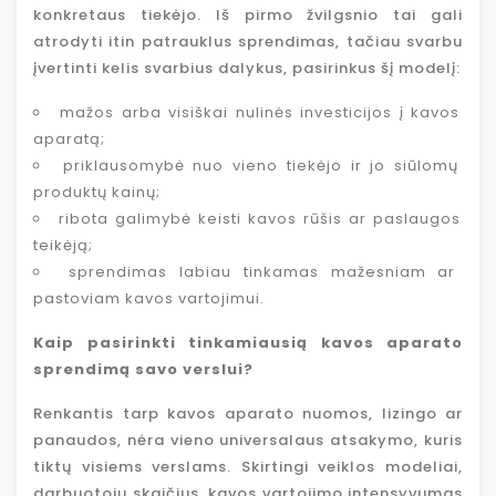
konkretaus tiekėjo. Iš pirmo žvilgsnio tai gali
atrodyti itin patrauklus sprendimas, tačiau svarbu
įvertinti kelis svarbius dalykus, pasirinkus šį modelį:
mažos arba visiškai nulinės investicijos į kavos
aparatą;
priklausomybė nuo vieno tiekėjo ir jo siūlomų
produktų kainų;
ribota galimybė keisti kavos rūšis ar paslaugos
teikėją;
sprendimas labiau tinkamas mažesniam ar
pastoviam kavos vartojimui.
Kaip pasirinkti tinkamiausią kavos aparato
sprendimą savo verslui?
Renkantis tarp kavos aparato nuomos, lizingo ar
panaudos, nėra vieno universalaus atsakymo, kuris
tiktų visiems verslams. Skirtingi veiklos modeliai,
darbuotojų skaičius, kavos vartojimo intensyvumas