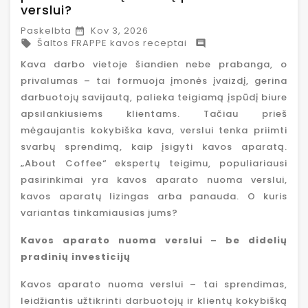
verslui?
Paskelbta
Kov 3, 2026

Šaltos FRAPPE kavos receptai


Kava darbo vietoje šiandien nebe prabanga, o
privalumas – tai formuoja įmonės įvaizdį, gerina
darbuotojų savijautą, palieka teigiamą įspūdį biure
apsilankiusiems klientams. Tačiau prieš
mėgaujantis kokybiška kava, verslui tenka priimti
svarbų sprendimą, kaip įsigyti kavos aparatą.
„About Coffee“ ekspertų teigimu, populiariausi
pasirinkimai yra kavos aparato nuoma verslui,
kavos aparatų lizingas arba panauda. O kuris
variantas tinkamiausias jums?
Kavos aparato nuoma verslui – be didelių
pradinių investicijų
Kavos aparato nuoma verslui – tai sprendimas,
leidžiantis užtikrinti darbuotojų ir klientų kokybišką