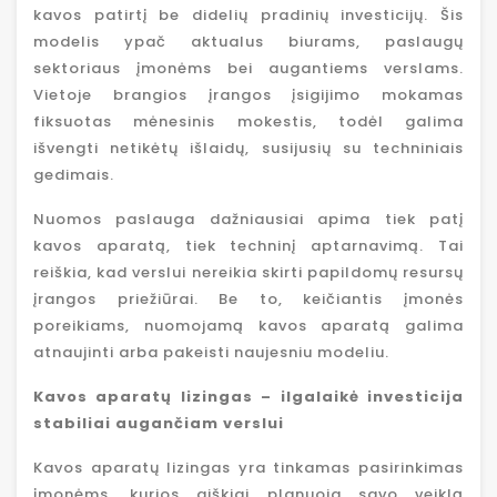
kavos patirtį be didelių pradinių investicijų. Šis
modelis ypač aktualus biurams, paslaugų
sektoriaus įmonėms bei augantiems verslams.
Vietoje brangios įrangos įsigijimo mokamas
fiksuotas mėnesinis mokestis, todėl galima
išvengti netikėtų išlaidų, susijusių su techniniais
gedimais.
Nuomos paslauga dažniausiai apima tiek patį
kavos aparatą, tiek techninį aptarnavimą. Tai
reiškia, kad verslui nereikia skirti papildomų resursų
įrangos priežiūrai. Be to, keičiantis įmonės
poreikiams, nuomojamą kavos aparatą galima
atnaujinti arba pakeisti naujesniu modeliu.
Kavos aparatų lizingas – ilgalaikė investicija
stabiliai augančiam verslui
Kavos aparatų lizingas yra tinkamas pasirinkimas
įmonėms, kurios aiškiai planuoja savo veiklą