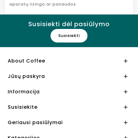
aparatų lizingo ar panaudos.
Susisiekti dėl pasiūlymo
Susisiekti
About Coffee

Jūsų paskyra

Informacija

Susisiekite

Geriausi pasiūlymai

Kategorijos