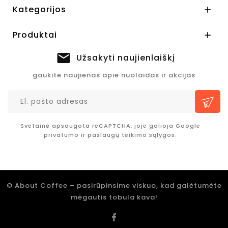
Kategorijos

Produktai

Užsakyti naujienlaiškį
gaukite naujienas apie nuolaidas ir akcijas
Svetainė apsaugota reCAPTCHA, joje galioja Google
privatumo
ir
paslaugų teikimo sąlygos.
© About Coffee – pasirūpinsime viskuo, kad galėtumėte
mėgautis tobula kava!