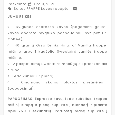
Paskelbta
Grd 9, 2021

Šaltos FRAPPE kavos receptai


JUMS REIKĖS:
Dvigubos espresso kavos (pagaminti galite
kavos aparato mygtuko paspaudimu, pvz pvz Dr.
Coffee);
40 gramų Orsa Drinks Hints of Vanilla frappe
mišinio arba 1 kaušelio Sweetbird vanilės frappe
mišinio;
2 paspaudimų Sweetbird moliūgų su prieskoniais
sirupo;
Ledo kubelių ir pieno;
Cinamono skonio plaktos grietinėlės
(papuošimui);
PARUOŠIMAS: Espresso kavą, ledo kubelius, frappe
mišinį, sirupą ir pieną supilkite į blenderį ir plakite
apie 25-30 sekundžių. Paruoštą masę supilkite į