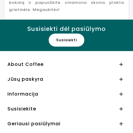
bokalą ir papuoškite cinamono skonio plakta
grietinėle. Mėgaukitės!
Susisiekti dėl pasiūlymo
Susisiekti
About Coffee

Jūsų paskyra

Informacija

Susisiekite

Geriausi pasiūlymai
