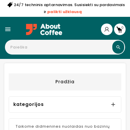
24/7 techninis aptarnavimas. Susisiekti su pardavimais
ir
palikti užklausą
0

Pradžia
kategorijos

Taikome didmenines nuolaidas nuo bazinių