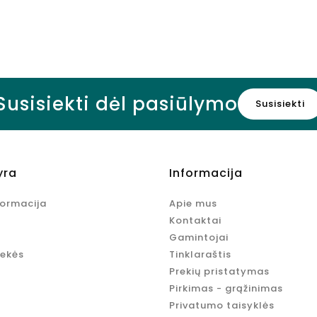
ml
Kaina
10,95 €
Susisiekti dėl pasiūlymo
Susisiekti
yra
Informacija
formacija
Apie mus
Kontaktai
Gamintojai
rekės
Tinklaraštis
Prekių pristatymas
Pirkimas - grąžinimas
Privatumo taisyklės