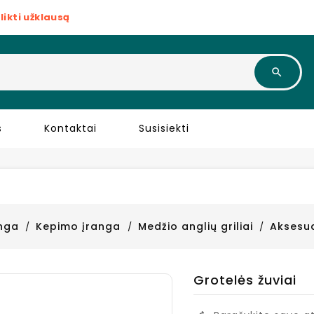
likti užklausą
s
Kontaktai
Susisiekti
anga
Kepimo įranga
Medžio anglių griliai
Aksesu
Grotelės žuviai