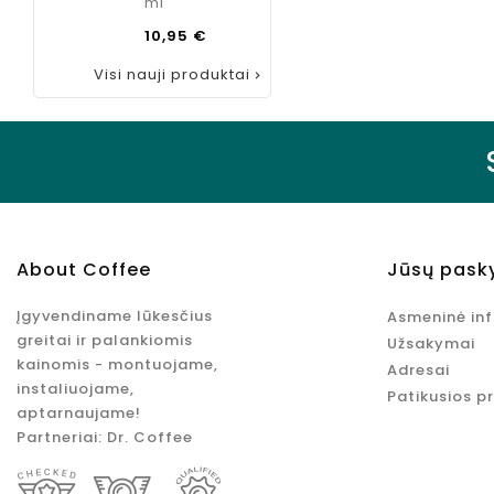
ml
Kaina
10,95 €
Visi nauji produktai

About Coffee
Jūsų pask
Įgyvendiname lūkesčius
Asmeninė in
greitai ir palankiomis
Užsakymai
kainomis - montuojame,
Adresai
instaliuojame,
Patikusios p
aptarnaujame!
Partneriai:
Dr. Coffee