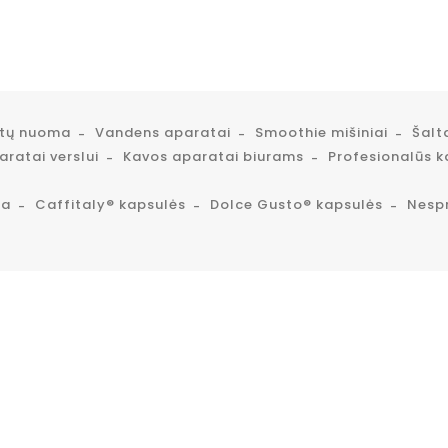
atų nuoma
Vandens aparatai
Smoothie mišiniai
Šalt
ratai verslui
Kavos aparatai biurams
Profesionalūs k
ta
Caffitaly® kapsulės
Dolce Gusto® kapsulės
Nesp