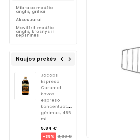
Mibrasa medžio
anglių griliai
Aksesuarai
Movilfrit medžio
anglių krosnys ir
kepsninės
Naujos prekės
navigate_before
navigate_next
Coffee
Jacobs
ODK Ginger
Italia
Espreso
sirupas
m
Caramel
kokteliams
kavos
imbiero
, 1 kg.
espreso
skonio, 750
koncentuotas
ml
Kaina
€
gėrimas, 485
Kaina
9,95 €
ml
Bazinė
olių
5,84 €
ODK
kaina
Kaina
8,99 €
−35%