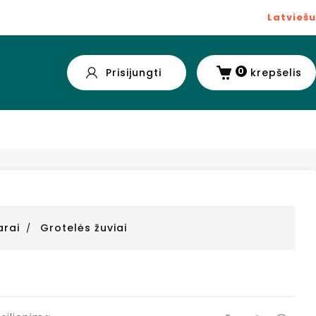
Latviešu
0
Prisijungti
krepšelis
arai
Grotelės žuviai