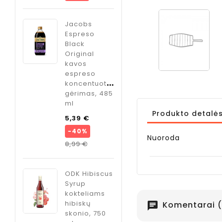
vė",
Cardamom
sirupas
kokteliams
Jacobs
Kaina
kardamono
Espreso
skonio, 750
Black
ml
Original
s
kavos
Kaina
o
9,95 €
espreso
ate
koncentuotas
gėrimas, 485
so
ml
tuotas
Produkto detalė
s, 485
Bazinė
5,39 €
kaina
−40%
Nuoroda
Bazinė
Kaina
8,99 €
kaina
Kaina
8,99 €
ODK Hibiscus
Syrup
kokteliams
hibiskų
Komentarai (
chat
skonio, 750