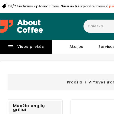
24/7 techninis aptarnavimas. Susisiekti su pardavimais ir
pa

Visos prekės
Akcijos
Servisa
Pradžia
Virtuvės įr
Medžio anglių
griliai