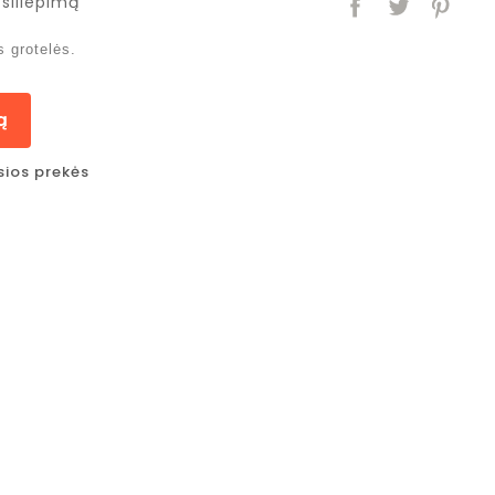
siliepimą
s grotelės.
ą
sios prekės