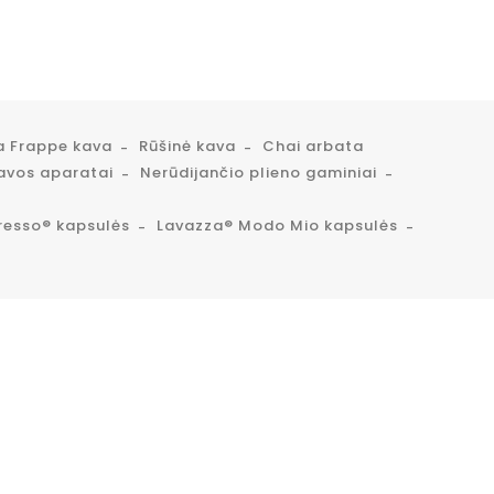
a Frappe kava
Rūšinė kava
Chai arbata
avos aparatai
Nerūdijančio plieno gaminiai
resso® kapsulės
Lavazza® Modo Mio kapsulės