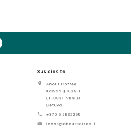
Susisiekite

About Coffee
Kalvarijų 163A-1
LT-08311 Vilnius
Lietuva

+370 5 2532255

labas@aboutcoffee.lt