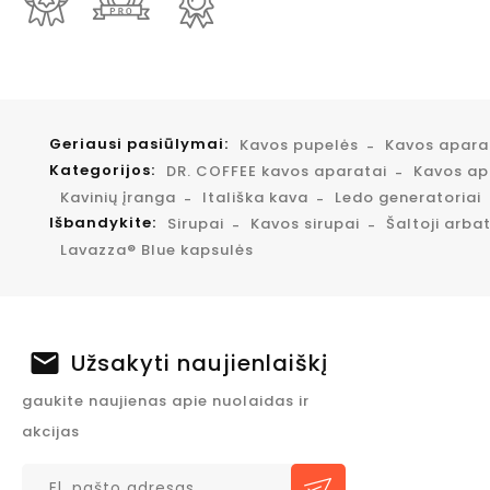
Geriausi pasiūlymai:
Kavos pupelės
Kavos apar
Kategorijos:
DR. COFFEE kavos aparatai
Kavos apa
Kavinių įranga
Itališka kava
Ledo generatoriai
Išbandykite:
Sirupai
Kavos sirupai
Šaltoji arba
Lavazza® Blue kapsulės
Užsakyti naujienlaiškį
gaukite naujienas apie nuolaidas ir
akcijas