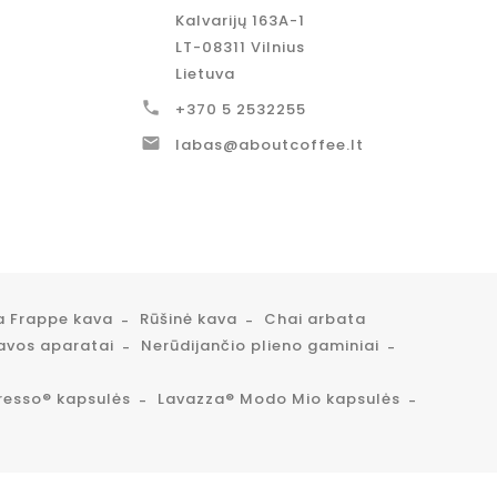
Kalvarijų 163A-1
LT-08311 Vilnius
Lietuva

+370 5 2532255

labas@aboutcoffee.lt
a Frappe kava
Rūšinė kava
Chai arbata
avos aparatai
Nerūdijančio plieno gaminiai
resso® kapsulės
Lavazza® Modo Mio kapsulės