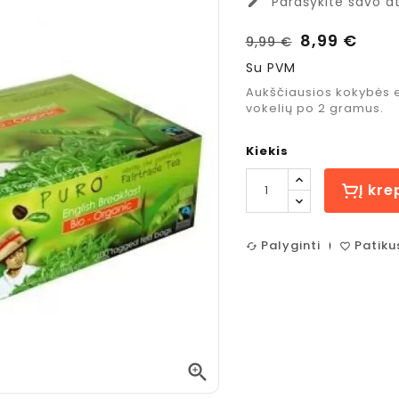
Parašykite savo at
edit
8,99 €
9,99 €
Su PVM
Aukščiausios kokybės e
vokelių po 2 gramus.
Kiekis
Į kre
Palyginti
Patiku
cached
favorite_border
Costa Coffee
Jacobs

Mocha Italia
Espreso
Medium
Caramel