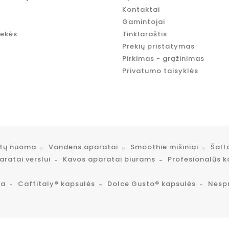
Kontaktai
Gamintojai
rekės
Tinklaraštis
Prekių pristatymas
Pirkimas - grąžinimas
Privatumo taisyklės
atų nuoma
Vandens aparatai
Smoothie mišiniai
Šalt
ratai verslui
Kavos aparatai biurams
Profesionalūs k
ta
Caffitaly® kapsulės
Dolce Gusto® kapsulės
Nesp