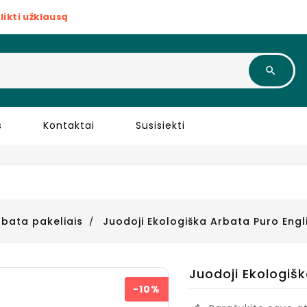
likti užklausą
s
Kontaktai
Susisiekti
rbata pakeliais
Juodoji Ekologiška Arbata Puro Engli
Juodoji Ekologišk
−10%