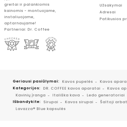
greitai ir palankiomis
Užsakymai
kainomis - montuojame,
Adresai
instaliuojame,
Patikusios p
aptarnaujame!
Partneriai:
Dr. Coffee
Geriausi pasiūlymai:
Kavos pupelės
Kavos apar
Kategorijos:
DR. COFFEE kavos aparatai
Kavos apa
Kavinių įranga
Itališka kava
Ledo generatoriai
Išbandykite:
Sirupai
Kavos sirupai
Šaltoji arba
Lavazza® Blue kapsulės