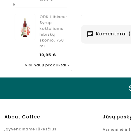
kaina
Kaina
8,99 €
ODK Hibiscus
Syrup
kokteliams
Komentarai (
chat
hibiskų
skonio, 750
ml
Kaina
10,95 €
Visi nauji produktai

About Coffee
Jūsų pask
Įgyvendiname lūkesčius
Asmeninė in