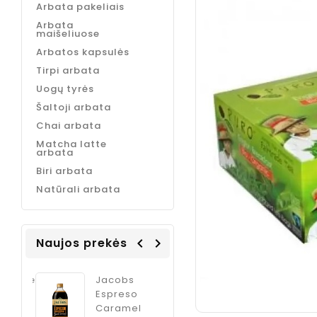
Arbata pakeliais
Arbata
maišeliuose
Arbatos kapsulės
Tirpi arbata
Uogų tyrės
Šaltoji arbata
Chai arbata
Matcha latte
arbata
Biri arbata
Natūrali arbata
Naujos prekės
navigate_before
navigate_next
Coffee
Jacobs
ODK Ginger
Italia
Espreso
sirupas
m
Caramel
kokteliams