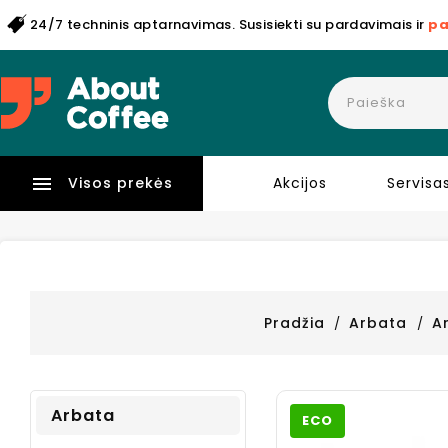
24/7 techninis aptarnavimas. Susisiekti su pardavimais ir
pa

Visos prekės
Akcijos
Servisa
Pradžia
Arbata
A
Arbata
ECO