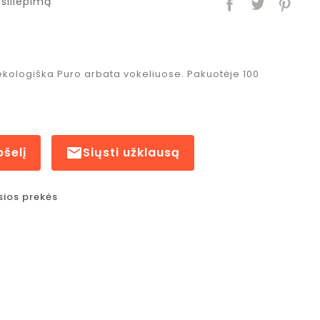
siliepimą
kologiška Puro arbata vokeliuose. Pakuotėje 100
pšelį

Siųsti užklausą
sios prekės