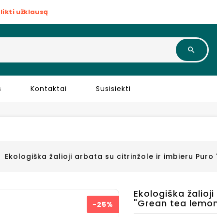
likti užklausą
s
Kontaktai
Susisiekti
Ekologiška žalioji arbata su citrinžole ir imbieru Pur
Ekologiška žalioji
"Grean tea lemon
−25%