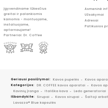
Įgyvendiname lūkesčius
Asmeninė in
greitai ir palankiomis
Užsakymai
kainomis - montuojame,
Adresai
instaliuojame,
Patikusios p
aptarnaujame!
Partneriai:
Dr. Coffee
Geriausi pasiūlymai:
Kavos pupelės
Kavos apar
Kategorijos:
DR. COFFEE kavos aparatai
Kavos apa
Kavinių įranga
Itališka kava
Ledo generatoriai
Išbandykite:
Sirupai
Kavos sirupai
Šaltoji arba
Lavazza® Blue kapsulės