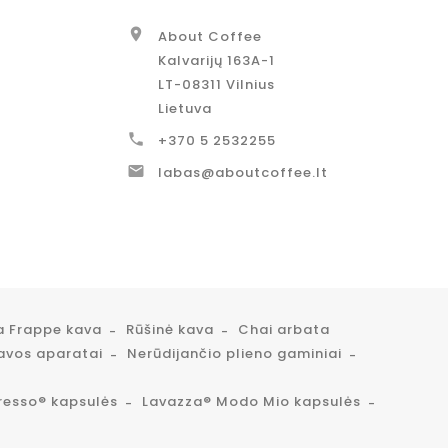

About Coffee
Kalvarijų 163A-1
LT-08311 Vilnius
Lietuva

+370 5 2532255

labas@aboutcoffee.lt
a Frappe kava
Rūšinė kava
Chai arbata
avos aparatai
Nerūdijančio plieno gaminiai
resso® kapsulės
Lavazza® Modo Mio kapsulės