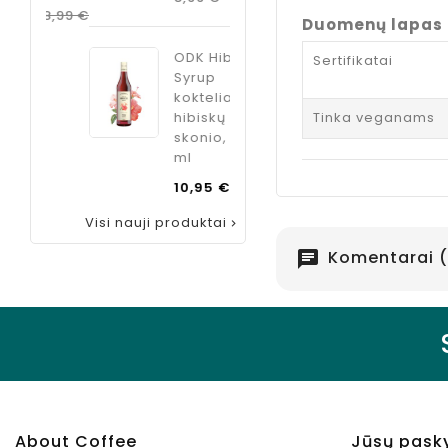
kaina
Kaina
8,99 €
Duomenų lapas
ODK Hibiscus
Sertifikatai
Syrup
kokteliams
Tinka veganams
hibiskų
skonio, 750
ml
Kaina
10,95 €
Visi nauji produktai

Komentarai (
chat
About Coffee
Jūsų pask