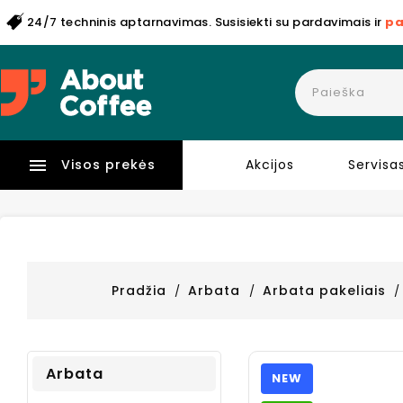
24/7 techninis aptarnavimas. Susisiekti su pardavimais ir
pa

Visos prekės
Akcijos
Servisa
Pradžia
Arbata
Arbata pakeliais
Arbata
NEW