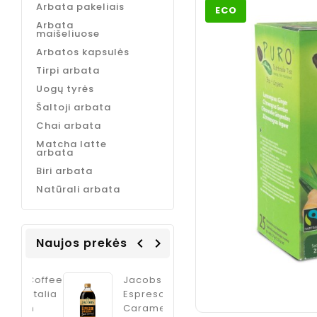
Arbata pakeliais
ECO
Arbata
maišeliuose
Arbatos kapsulės
Tirpi arbata
Uogų tyrės
Šaltoji arbata
Chai arbata
Matcha latte
arbata
Biri arbata
Natūrali arbata
Naujos prekės
navigate_before
navigate_next
Coffee
Jacobs
ODK Ginger
Italia
Espreso
sirupas
m
Caramel
kokteliams