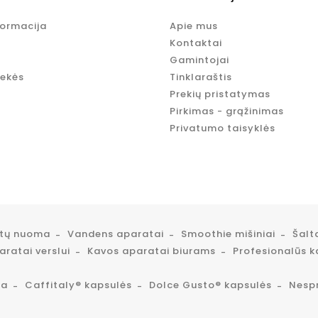
formacija
Apie mus
Kontaktai
Gamintojai
rekės
Tinklaraštis
Prekių pristatymas
Pirkimas - grąžinimas
Privatumo taisyklės
atų nuoma
Vandens aparatai
Smoothie mišiniai
Šalt
ratai verslui
Kavos aparatai biurams
Profesionalūs k
ta
Caffitaly® kapsulės
Dolce Gusto® kapsulės
Nesp