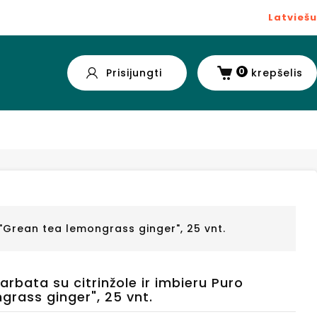
Latviešu
0
Prisijungti
krepšelis
o "Grean tea lemongrass ginger", 25 vnt.
 arbata su citrinžole ir imbieru Puro
grass ginger", 25 vnt.