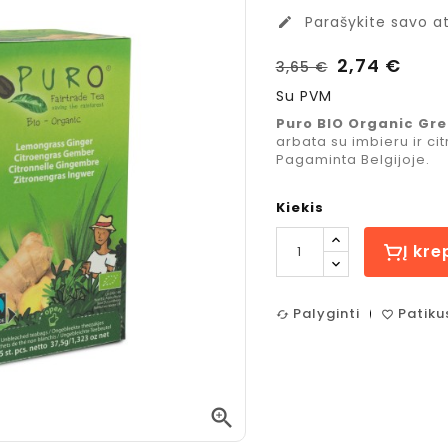
Parašykite savo at
edit
2,74 €
3,65 €
Su PVM
Puro BIO Organic Gr
arbata su imbieru ir ci
Pagaminta Belgijoje.
Kiekis
Į kre
Palyginti
Patiku
cached
favorite_border
Costa Coffee
Jacobs

Mocha Italia
Espreso
Medium
Caramel