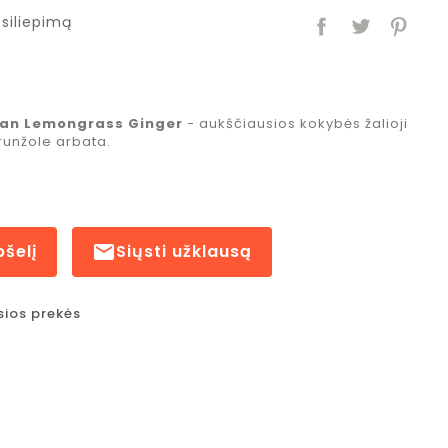
siliepimą
ean Lemongrass Ginger
- aukščiausios kokybės žalioji
trunžole arbata.
pšelį

Siųsti užklausą
sios prekės