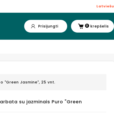
Latviešu
0
Prisijungti
krepšelis
ro "Green Jasmine", 25 vnt.
i arbata su jazminais Puro "Green