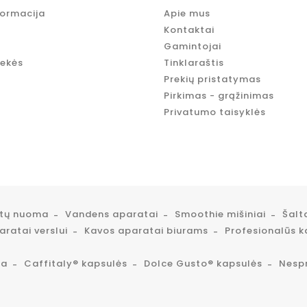
formacija
Apie mus
Kontaktai
Gamintojai
rekės
Tinklaraštis
Prekių pristatymas
Pirkimas - grąžinimas
Privatumo taisyklės
atų nuoma
Vandens aparatai
Smoothie mišiniai
Šalt
ratai verslui
Kavos aparatai biurams
Profesionalūs k
ta
Caffitaly® kapsulės
Dolce Gusto® kapsulės
Nesp