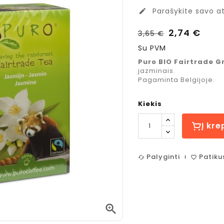
Parašykite savo at
edit
2,74 €
3,65 €
Su PVM
Puro BIO Fairtrade 
jazminais.
Pagaminta Belgijoje.
Kiekis
Į kre
Palyginti
Patiku
cached
favorite_border
Costa Coffee
Jacobs

Mocha Italia
Espreso
Medium
Caramel