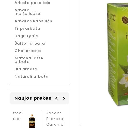
Arbata pakeliais
Arbata
maišeliuose
Arbatos kapsulės
Tirpi arbata
Uogų tyrės
Šaltoji arbata
Chai arbata
Matcha latte
arbata
Biri arbata
Natūrali arbata
Naujos prekės
navigate_before
navigate_next
Coffee
Jacobs
ODK Ginger
Italia
Espreso
sirupas
m
Caramel
kokteliams