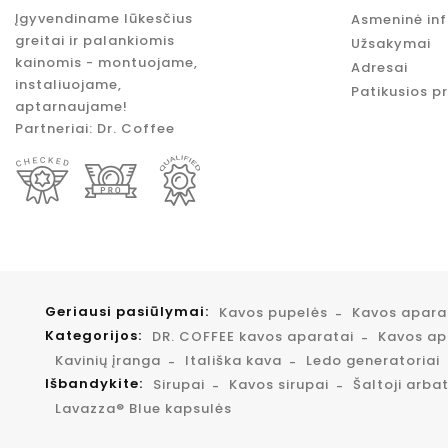
Įgyvendiname lūkesčius
Asmeninė in
greitai ir palankiomis
Užsakymai
kainomis - montuojame,
Adresai
instaliuojame,
Patikusios p
aptarnaujame!
Partneriai:
Dr. Coffee
Geriausi pasiūlymai:
Kavos pupelės
Kavos apar
Kategorijos:
DR. COFFEE kavos aparatai
Kavos apa
Kavinių įranga
Itališka kava
Ledo generatoriai
Išbandykite:
Sirupai
Kavos sirupai
Šaltoji arba
Lavazza® Blue kapsulės