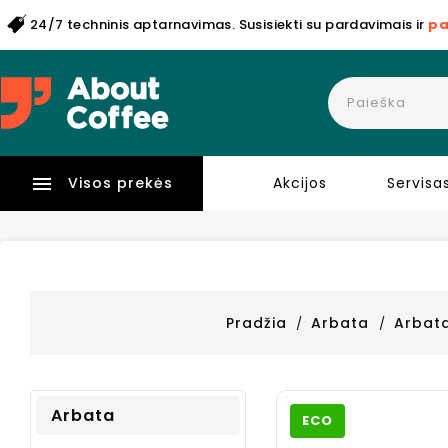
24/7 techninis aptarnavimas. Susisiekti su pardavimais ir
pa

Visos prekės
Akcijos
Servisa
Pradžia
Arbata
Arbata
Arbata
ECO