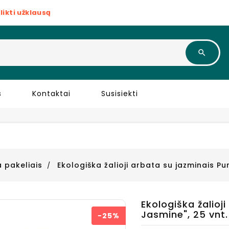
likti užklausą
s
Kontaktai
Susisiekti
 pakeliais
Ekologiška žalioji arbata su jazminais Pu
Ekologiška žalioj
Jasmine", 25 vnt.
−25%