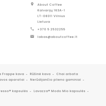

About Coffee
Kalvarijų 163A-1
LT-08311 Vilnius
Lietuva

+370 5 2532255

labas@aboutcoffee.lt
a Frappe kava
Rūšinė kava
Chai arbata
avos aparatai
Nerūdijančio plieno gaminiai
resso® kapsulės
Lavazza® Modo Mio kapsulės