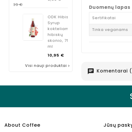
kaina
Kaina
8,99 €
Duomenų lapas
ODK Hibiscus
Sertifikatai
Syrup
kokteliams
Tinka veganams
hibiskų
skonio, 750
ml
Kaina
10,95 €
Visi nauji produktai

Komentarai (
chat
About Coffee
Jūsų pask