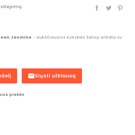
siliepimą
Green Jasmine
- aukščiausios kokybės žalioji arbata su
pšelį

Siųsti užklausą
sios prekės