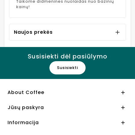
Taikome didmenines nuolaidas nuo bazinių
kainų!
Naujos prekės

Susisiekti dėl pasiūlymo
Susisiekti
About Coffee

Jūsų paskyra

Informacija
