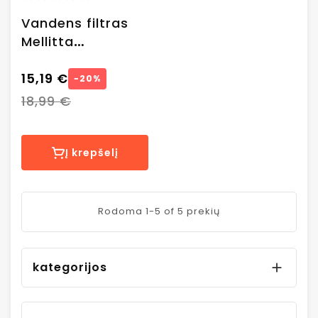
Vandens filtras
Mellitta
„ProAqua“, 1 vnt.
15,19 €
−20%
18,99 €
Į krepšelį
Rodoma 1-5 of 5 prekių
kategorijos
