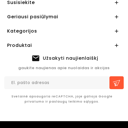
Susisiekite

Geriausi pasiūlymai

Kategorijos

Produktai

Užsakyti naujienlaiškį
gaukite naujienas apie nuolaidas ir akcijas
Svetainė apsaugota reCAPTCHA, joje galioja Google
privatumo
ir
paslaugų teikimo sąlygos.