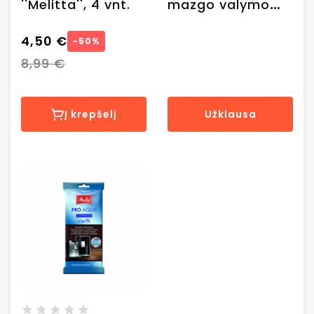
''Melitta'', 4 vnt.
mazgo valymo
tabletės
4,50 €
automatiniams
−50%
kavos
8,99 €
aparatams, 100
vnt.
Į krepšelį
Užklausa