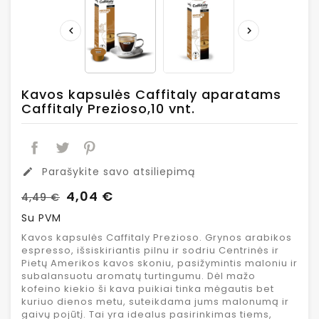


Kavos kapsulės Caffitaly aparatams
Caffitaly Prezioso,10 vnt.
Parašykite savo atsiliepimą
edit
4,04 €
4,49 €
Su PVM
Kavos kapsulės Caffitaly Prezioso. Grynos arabikos
espresso, išsiskiriantis pilnu ir sodriu Centrinės ir
Pietų Amerikos kavos skoniu, pasižymintis maloniu ir
subalansuotu aromatų turtingumu. Dėl mažo
kofeino kiekio ši kava puikiai tinka mėgautis bet
kuriuo dienos metu, suteikdama jums malonumą ir
gaivų pojūtį. Tai yra idealus pasirinkimas tiems,