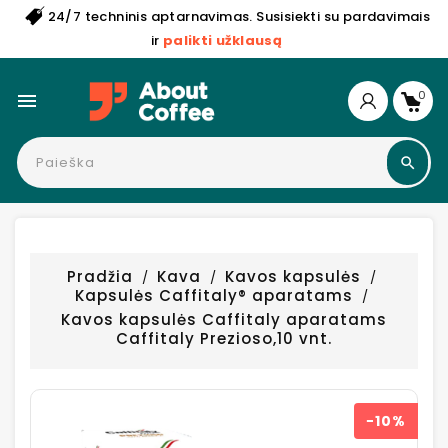
24/7 techninis aptarnavimas. Susisiekti su pardavimais
ir
palikti užklausą
0

Pradžia
Kava
Kavos kapsulės
Kapsulės Caffitaly® aparatams
Kavos kapsulės Caffitaly aparatams
Caffitaly Prezioso,10 vnt.
−10%