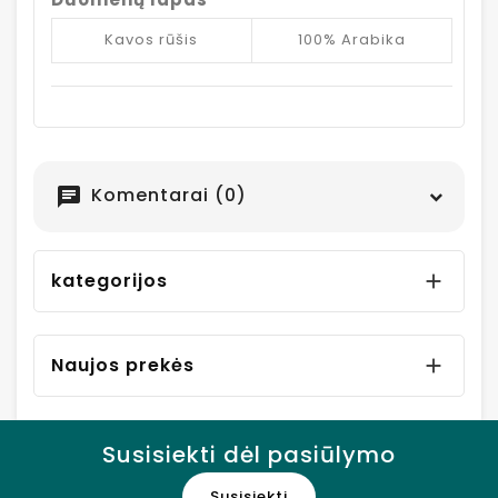
Kavos rūšis
100% Arabika
Komentarai (0)
chat
kategorijos

Naujos prekės

Susisiekti dėl pasiūlymo
Susisiekti