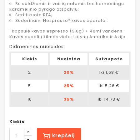
Su saldžiomis ir vaisių natomis bei harmoningu
karamelinio pyrago atspalviu;
Sertifikuota RFA;
Suderinami Nespresso* kavos aparatai.
1 kapsulė kavos espresso (5,6g) + 40ml vandens.
Kavos pupelių kilmės vieta: Lotynų Amerika ir Azija.
Didmeninės nuolaidos
Kiekis
Nuolaida
Sutaupote
2
20%
Iki 1,68 €
5
25%
Iki 5,26 €
10
35%
Iki 14,73 €
Kiekis
Į krepšelį