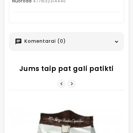
Nuoroda
4771632314440
Komentarai (0)
chat
Jums taip pat gali patikti