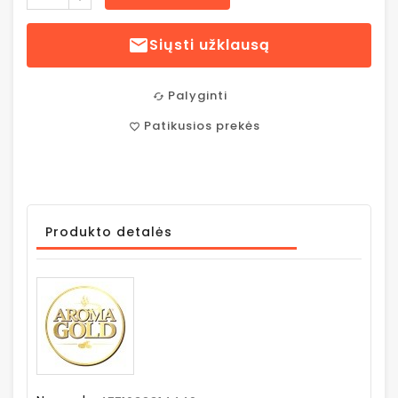

Siųsti užklausą
Palyginti
cached
Patikusios prekės
favorite_border
Produkto detalės