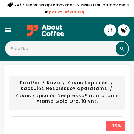
24/7 techninis aptarnavimas. Susisiekti su pardavimais
ir
palikti užklausą
0

Pradžia
Kava
Kavos kapsulės
Kapsulės Nespresso® aparatams
Kavos kapsulės Nespresso® aparatams
Aroma Gold Oro, 10 vnt.
−15%