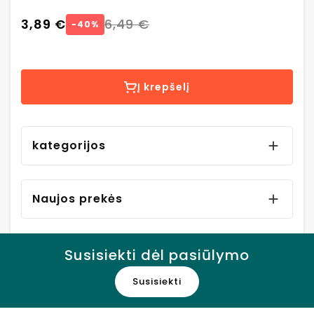
3,89 €
6,49 €
−40%
Į krepšelį
kategorijos

Naujos prekės

Susisiekti dėl pasiūlymo
Susisiekti