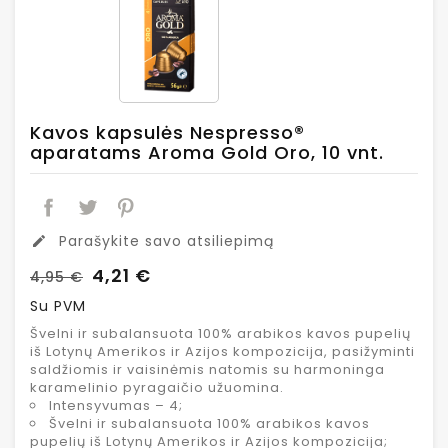
Kavos kapsulės Nespresso®
aparatams Aroma Gold Oro, 10 vnt.
Parašykite savo atsiliepimą
edit
4,21 €
4,95 €
Su PVM
Švelni ir subalansuota 100% arabikos kavos pupelių
iš Lotynų Amerikos ir Azijos kompozicija, pasižyminti
saldžiomis ir vaisinėmis natomis su harmoninga
karamelinio pyragaičio užuomina.
Intensyvumas – 4;
Švelni ir subalansuota 100% arabikos kavos
pupelių iš Lotynų Amerikos ir Azijos kompozicija;