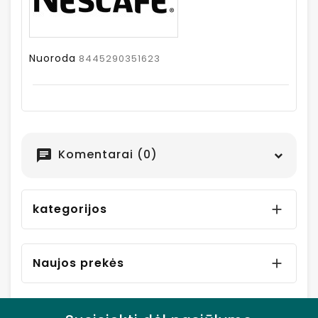
Nuoroda
8445290351623
Komentarai (0)
chat
kategorijos

Naujos prekės
