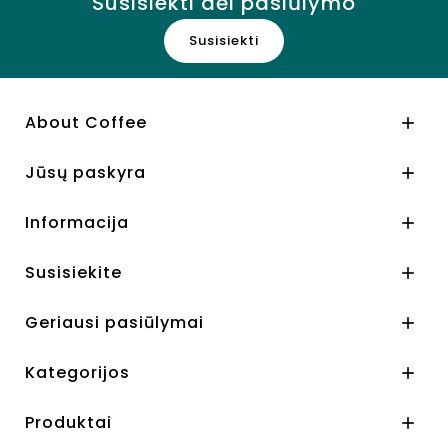
Susisiekti dėl pasiūlymo
Susisiekti
About Coffee

Jūsų paskyra

Informacija

Susisiekite

Geriausi pasiūlymai

Kategorijos

Produktai
