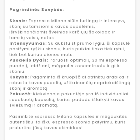
Pagrindinės Savybės:
Skonis:
Espresso Milano siūlo turtingą ir intensyvų
skonį su tamsiomis kavos pupelėmis,
išryškinančiomis švelnias karčiųjų šokolado ir
tamsių vaisių notas.
Intensyvumas:
Su aukštu stiprumo lygiu, ši kapsulė
pasižymi ryškiu skoniu, kuris puikiai tinka tiek rytui,
tiek bet kuriuo dienos metu.
Puodelio Dydis:
Paruošti optimalų 30 ml espresso
puodelį, leidžiantį mėgautis koncentruotu ir giliu
skoniu.
Kokybė:
Pagaminta iš kruopščiai atrinktų arabika ir
robusta kavos pupelių, užtikrinančių nepriekaištingą
skonį ir aromatą.
Pakuotė:
Kiekvienoje pakuotėje yra 16 individualiai
supakuotų kapsulių, kurios padeda išlaikyti kavos
šviežumą ir aromatą.
Pasirinkite Espresso Milano kapsules ir mėgaukitės
autentišku itališku espresso skonio patyrimu, kuris
praturtins jūsų kavos akimirkas!