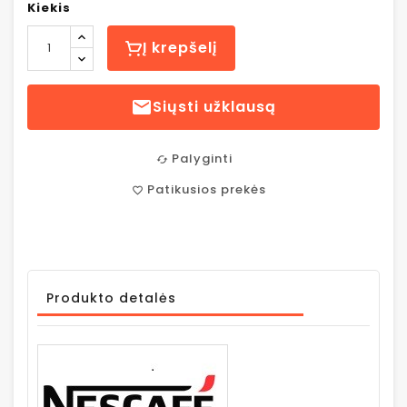
Kiekis
Į krepšelį

Siųsti užklausą
Palyginti
cached
Patikusios prekės
favorite_border
Produkto detalės