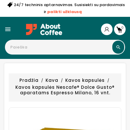
24/7 techninis aptarnavimas. Susisiekti su pardavimais
ir
palikti užklausą
0

Pradžia
Kava
Kavos kapsulės
Kavos kapsulės Nescafe® Dolce Gusto®
aparatams Espresso Milano, 16 vnt.