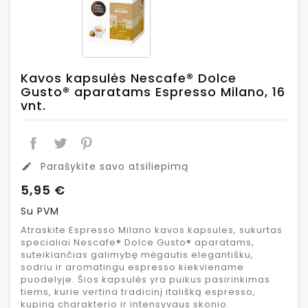
Kavos kapsulės Nescafe® Dolce
Gusto® aparatams Espresso Milano, 16
vnt.
Parašykite savo atsiliepimą
edit
5,95 €
Su PVM
Atraskite Espresso Milano kavos kapsules, sukurtas
specialiai Nescafe® Dolce Gusto® aparatams,
suteikiančias galimybę mėgautis elegantišku,
sodriu ir aromatingu espresso kiekviename
puodelyje. Šios kapsulės yra puikus pasirinkimas
tiems, kurie vertina tradicinį itališką espresso,
kupiną charakterio ir intensyvaus skonio.