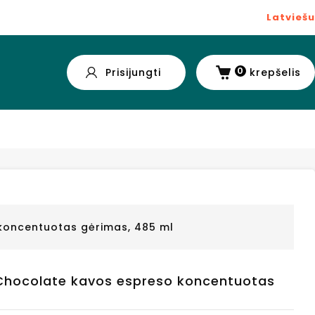
Latviešu
0
Prisijungti
krepšelis
koncentuotas gėrimas, 485 ml
Chocolate kavos espreso koncentuotas