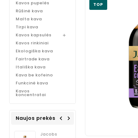
Kavos pupelės
TOP
Rūšinė kava
Malta kava
Tirpi kava
Kavos kapsulės

Kavos rinkiniai
Ekologiška kava
Fairtrade kava
Itališka kava
Kava be kofeino
Funkcinė kava
Kavos
koncentratai
Naujos prekės
navigate_before
navigate_next
Coffee
Jacobs
ODK Ginger