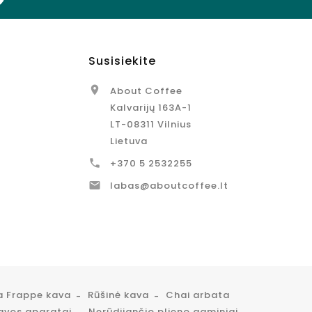
Susisiekite

About Coffee
Kalvarijų 163A-1
LT-08311 Vilnius
Lietuva

+370 5 2532255

labas@aboutcoffee.lt
a Frappe kava
Rūšinė kava
Chai arbata
avos aparatai
Nerūdijančio plieno gaminiai