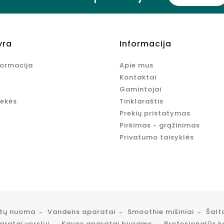
yra
Informacija
formacija
Apie mus
Kontaktai
Gamintojai
rekės
Tinklaraštis
Prekių pristatymas
Pirkimas - grąžinimas
Privatumo taisyklės
atų nuoma
Vandens aparatai
Smoothie mišiniai
Šalt
ratai verslui
Kavos aparatai biurams
Profesionalūs k