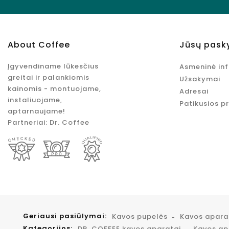
About Coffee
Jūsų pask
Įgyvendiname lūkesčius
Asmeninė in
greitai ir palankiomis
Užsakymai
kainomis - montuojame,
Adresai
instaliuojame,
Patikusios p
aptarnaujame!
Partneriai:
Dr. Coffee
Geriausi pasiūlymai:
Kavos pupelės
Kavos apar
Kategorijos:
DR. COFFEE kavos aparatai
Kavos apa