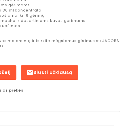
tiems gėrimams
a 30 ml koncentrato
uošiama iki 16 gėrimų
, mocha ir desertiniams kavos gėrimams
aruošimas
kavos malonumą ir kurkite mėgstamus gėrimus su JACOBS
O.
pšelį

Siųsti užklausą
sios prekės