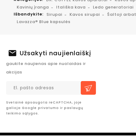
Kavinių įranga
Itališka kava
Ledo generatoriai
Išbandykite:
Sirupai
Kavos sirupai
Šaltoji arba
Lavazza® Blue kapsulės
Užsakyti naujienlaiškį
gaukite naujienas apie nuolaidas ir
akcijas
Svetainė apsaugota reCAPTCHA, joje
galioja Google
privatumo
ir
paslaugų
teikimo sąlygos.