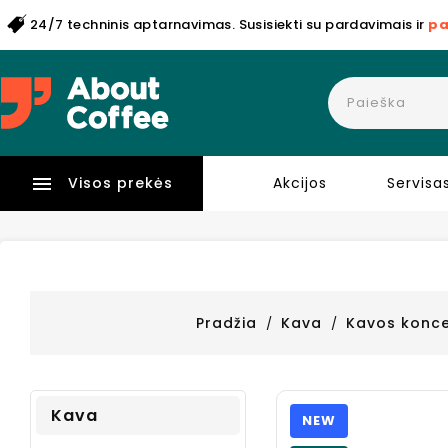
24/7 techninis aptarnavimas. Susisiekti su pardavimais ir
pa

Visos prekės
Akcijos
Servisa
Pradžia
Kava
Kavos konce
Kava
NEW