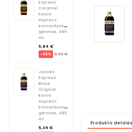
Italia
Espreso
sirupas
m
Caramel
kokteliams
kavos
imbiero
, 1 kg.
espreso
skonio, 750
koncentuotas
ml
Kaina
€
gėrimas, 485
Kaina
9,95 €
ml
Bazinė
olių
5,84 €
ODK
kaina
Kaina
8,99 €
−35%
vė",
Cardamom
sirupas
kokteliams
Jacobs
Kaina
kardamono
Espreso
skonio, 750
Black
ml
Original
s
kavos
Kaina
o
9,95 €
espreso
ate
koncentuotas
gėrimas, 485
so
ml
tuotas
Produkto detalė
s, 485
Bazinė
5,39 €