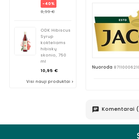
kaina
−40%
Bazinė
Kaina
8,99 €
kaina
Kaina
8,99 €
ODK Hibiscus
Syrup
kokteliams
hibiskų
skonio, 750
ml
Nuoroda
8711000621
Kaina
10,95 €
Visi nauji produktai

Komentarai (
chat