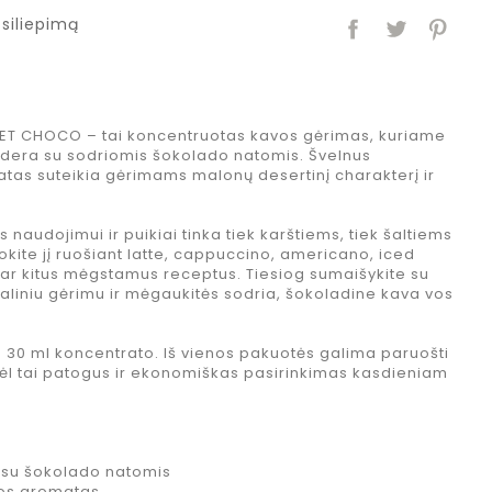
siliepimą
T CHOCO – tai koncentruotas kavos gėrimas, kuriame
 dera su sodriomis šokolado natomis. Švelnus
tas suteikia gėrimams malonų desertinį charakterį ir
naudojimui ir puikiai tinka tiek karštiems, tiek šaltiems
ite jį ruošiant latte, cappuccino, americano, iced
ar kitus mėgstamus receptus. Tiesiog sumaišykite su
aliniu gėrimu ir mėgaukitės sodria, šokoladine kava vos
– 30 ml koncentrato. Iš vienos pakuotės galima paruošti
odėl tai patogus ir ekonomiškas pasirinkimas kasdieniam
 su šokolado natomis
vos aromatas