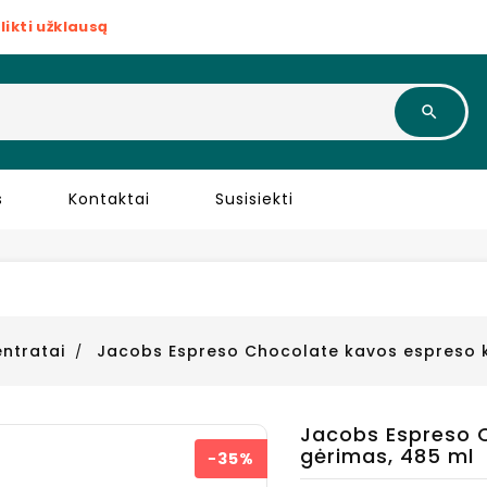
likti užklausą
s
Kontaktai
Susisiekti
ntratai
Jacobs Espreso Chocolate kavos espreso 
Jacobs Espreso 
gėrimas, 485 ml
−35%