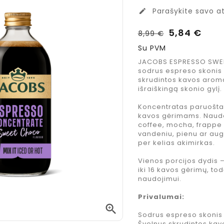
Parašykite savo at
edit
5,84 €
8,99 €
Su PVM
JACOBS ESPRESSO SWEE
sodrus espreso skonis
skrudintos kavos aroma
išraiškingą skonio gylį.
Koncentratas paruoštas 
kavos gėrimams. Naudok
coffee, mocha, frappe 
vandeniu, pienu ar aug
per kelias akimirkas.
Vienos porcijos dydis 
iki 16 kavos gėrimų, t
naudojimui.
Privalumai:

Sodrus espreso skonis
Costa Coffee
Jacobs
Švelnus skrudintos ka