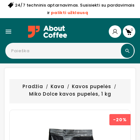
24/7 techninis aptarnavimas. Susisiekti su pardavimais
ir
palikti užklausą
0

Pradžia
Kava
Kavos pupelės
Miko Dolce kavos pupelės, 1 kg
−20%