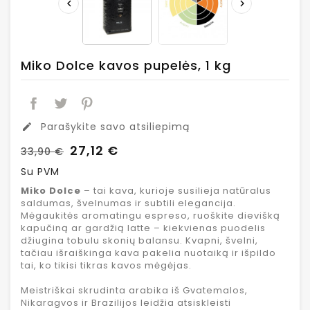


Miko Dolce kavos pupelės, 1 kg
Parašykite savo atsiliepimą
edit
27,12 €
33,90 €
Su PVM
Miko Dolce
– tai kava, kurioje susilieja natūralus
saldumas, švelnumas ir subtili elegancija.
Mėgaukitės aromatingu espreso, ruoškite dievišką
kapučiną ar gardžią latte – kiekvienas puodelis
džiugina tobulu skonių balansu. Kvapni, švelni,
tačiau išraiškinga kava pakelia nuotaiką ir išpildo
tai, ko tikisi tikras kavos mėgėjas.
Meistriškai skrudinta arabika iš Gvatemalos,
Nikaragvos ir Brazilijos leidžia atsiskleisti