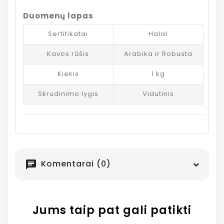
Duomenų lapas
Sertifikatai
Halal
Kavos rūšis
Arabika ir Robusta
Kiekis
1 kg
Skrudinimo lygis
Vidutinis
Komentarai (0)
chat
Jums taip pat gali patikti