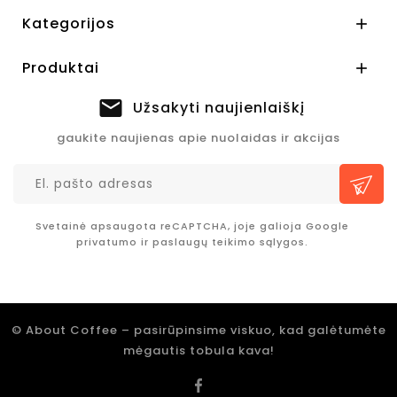
Kategorijos

Produktai

Užsakyti naujienlaiškį
gaukite naujienas apie nuolaidas ir akcijas
Svetainė apsaugota reCAPTCHA, joje galioja Google
privatumo
ir
paslaugų teikimo sąlygos.
© About Coffee – pasirūpinsime viskuo, kad galėtumėte
mėgautis tobula kava!