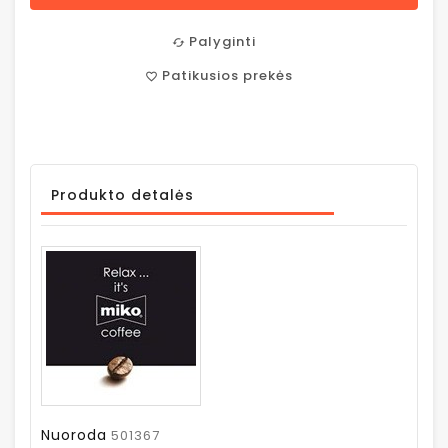
Palyginti
cached
Patikusios prekės
favorite_border
Produkto detalės
Nuoroda
501367