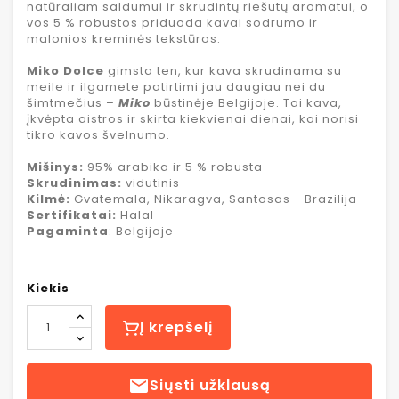
natūraliam saldumui ir skrudintų riešutų aromatui, o
vos 5 % robustos priduoda kavai sodrumo ir
malonios kreminės tekstūros.
Miko Dolce
gimsta ten, kur kava skrudinama su
meile ir ilgamete patirtimi jau daugiau nei du
šimtmečius –
Miko
būstinėje Belgijoje. Tai kava,
įkvėpta aistros ir skirta kiekvienai dienai, kai norisi
tikro kavos švelnumo.
Mišinys:
95% arabika ir 5 % robusta
Skrudinimas:
vidutinis
Kilmė:
Gvatemala, Nikaragva, Santosas - Brazilija
Sertifikatai:
Halal
Pagaminta
: Belgijoje
Kiekis
Į krepšelį

Siųsti užklausą