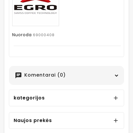
Nuoroda
69000408
Komentarai (0)
chat
kategorijos

Naujos prekės
