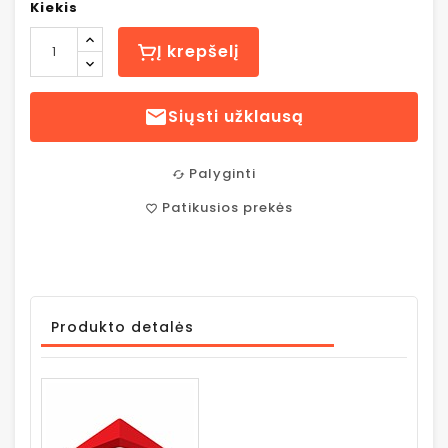
Kiekis
Į krepšelį

Siųsti užklausą
Palyginti
cached
Patikusios prekės
favorite_border
Produkto detalės