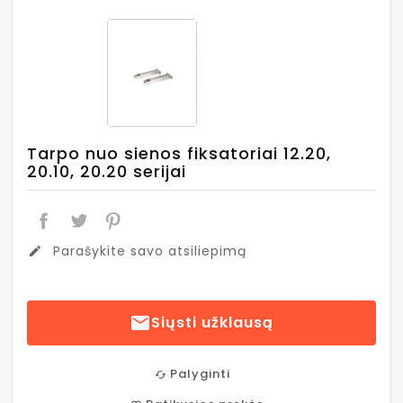
Tarpo nuo sienos fiksatoriai 12.20,
20.10, 20.20 serijai
Parašykite savo atsiliepimą
edit

Siųsti užklausą
Palyginti
cached