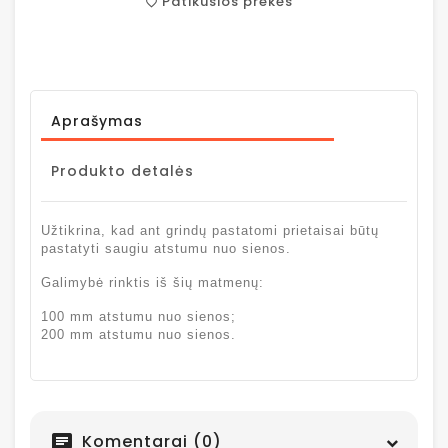
Patikusios prekės
favorite_border
Aprašymas
Produkto detalės
Užtikrina, kad ant grindų pastatomi prietaisai būtų
pastatyti saugiu atstumu nuo sienos.
Galimybė rinktis iš šių matmenų:
100 mm atstumu nuo sienos;
200 mm atstumu nuo sienos.
Komentarai (0)
chat