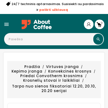
24/7 techninis aptarnavimas. Susisiekti su pardavimais
ir
palikti užklausą
0

Pradžia
Virtuvės įranga
Kepimo įranga
Konvekcinės krosnys
Priedai Convotherm krosnims
Krosnelių stovai ir laikikliai
Tarpo nuo sienos fiksatoriai 12.20, 20.10,
20.20 serijai