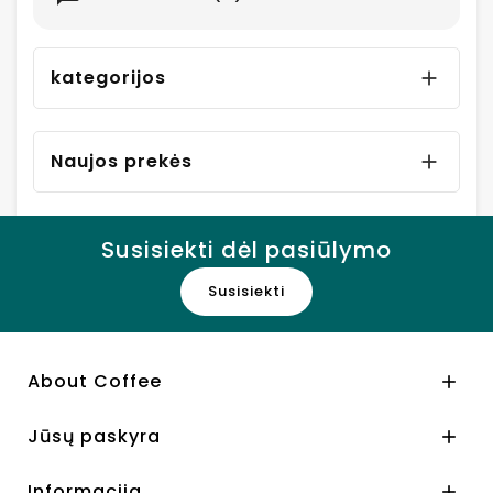
kategorijos

Naujos prekės

Susisiekti dėl pasiūlymo
Susisiekti
About Coffee

Jūsų paskyra

Informacija
