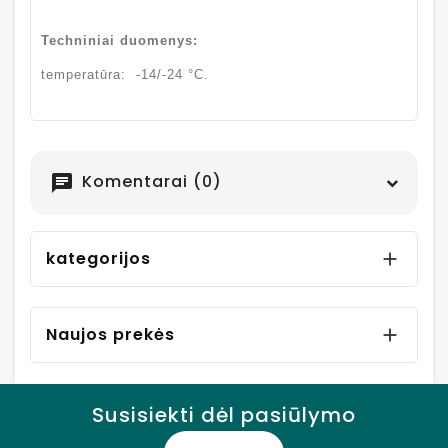
Techniniai duomenys:
temperatūra: -14/-24 °C.
Komentarai (0)
chat
kategorijos

Naujos prekės

Susisiekti dėl pasiūlymo