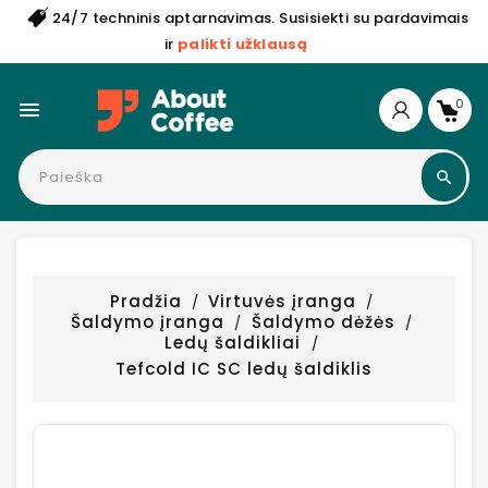
24/7 techninis aptarnavimas. Susisiekti su pardavimais
ir
palikti užklausą
0

Pradžia
Virtuvės įranga
Šaldymo įranga
Šaldymo dėžės
Ledų šaldikliai
Tefcold IC SC ledų šaldiklis