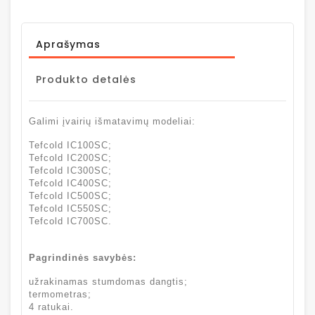
Aprašymas
Produkto detalės
Galimi įvairių išmatavimų modeliai:
Tefcold IC100SC;
Tefcold IC200SC;
Tefcold IC300SC;
Tefcold IC400SC;
Tefcold IC500SC;
Tefcold IC550SC;
Tefcold IC700SC.
Pagrindinės savybės:
užrakinamas stumdomas dangtis;
termometras;
4 ratukai.