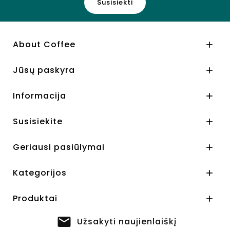
Susisiekti
About Coffee

Jūsų paskyra

Informacija

Susisiekite

Geriausi pasiūlymai

Kategorijos

Produktai

Užsakyti naujienlaiškį