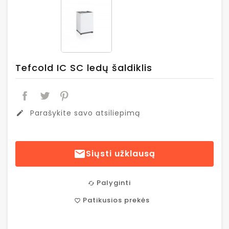
Tefcold IC SC ledų šaldiklis
Parašykite savo atsiliepimą
edit

Siųsti užklausą
Palyginti
cached
Patikusios prekės
favorite_border