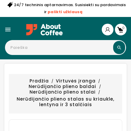
24/7 techninis aptarnavimas. Susisiekti su pardavimais
ir
palikti užklausą
0

Pradžia
Virtuvės įranga
Nerūdijančio plieno baldai
Nerūdijančio plieno stalai
Nerūdijančio plieno stalas su kriaukle,
lentyna ir 3 stalčiais