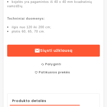
kojelės yra pagamintos iš 40 x 40 mm kvadratinių
vamzdžių.
Techniniai duomenys:
ilgis nuo 120 iki 200 cm;
plotis 60, 65, 70 cm.

Siųsti užklausą
Palyginti
cached
Patikusios prekės
favorite_border
Produkto detalės