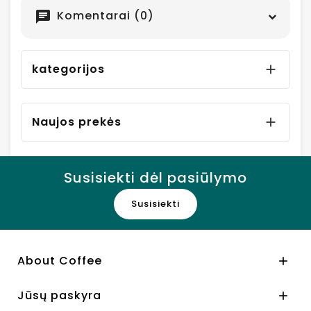
Komentarai (0)
chat
kategorijos

Naujos prekės

Susisiekti dėl pasiūlymo
Susisiekti
About Coffee

Jūsų paskyra
