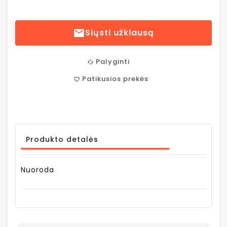

Siųsti užklausą
Palyginti
cached
Patikusios prekės
favorite_border
Produkto detalės
Nuoroda