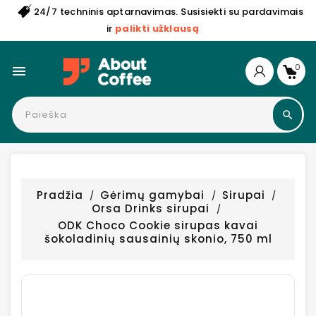
24/7 techninis aptarnavimas. Susisiekti su pardavimais
ir
palikti užklausą
0

Pradžia
Gėrimų gamybai
Sirupai
Orsa Drinks sirupai
ODK Choco Cookie sirupas kavai
šokoladinių sausainių skonio, 750 ml