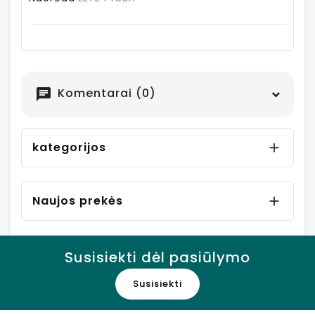
Komentarai (0)
chat
kategorijos

Naujos prekės

Susisiekti dėl pasiūlymo
Susisiekti