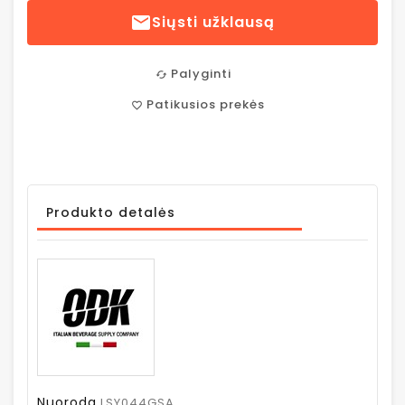

Siųsti užklausą
Palyginti
cached
Patikusios prekės
favorite_border
Produkto detalės
Nuoroda
LSY044GSA