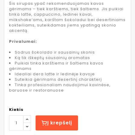
Šis sirupas ypač rekomenduojamas kavos
gėrimams – tiek karštiems, tiek šaltiems. Jis puikiai
tinka latte, cappuccino, ledinei kavai,
milkshake’ams, karštam šokoladui bei desertiniams
kokteiliams, suteikdamas jiems ypatingą skonio
akcentą.
Privalumai:
Sodrus šokolado ir sausainių skonis
Ką tik iškeptų sausainių aromatas
Puikiai tinka karštiems ir šaltiems kavos
gėrimams
Idealiai dera latte ir ledinėje kavoje
Suteikia gėrimams desertinį charakterį
Tinka profesionaliam naudojimui kavinėse,
baruose ir restoranuose
Kiekis
Į krepšelį