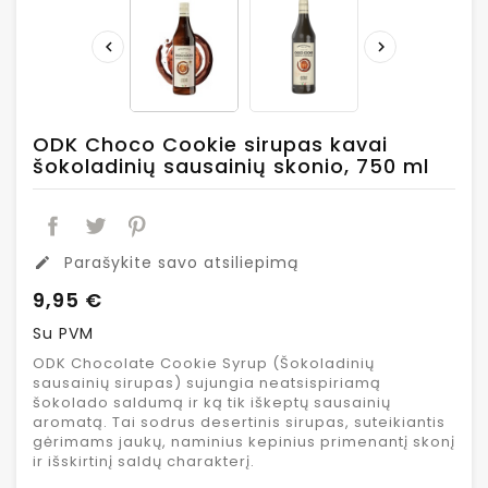


ODK Choco Cookie sirupas kavai
šokoladinių sausainių skonio, 750 ml
Parašykite savo atsiliepimą
edit
9,95 €
Su PVM
ODK Chocolate Cookie Syrup (Šokoladinių
sausainių sirupas) sujungia neatsispiriamą
šokolado saldumą ir ką tik iškeptų sausainių
aromatą. Tai sodrus desertinis sirupas, suteikiantis
gėrimams jaukų, naminius kepinius primenantį skonį
ir išskirtinį saldų charakterį.