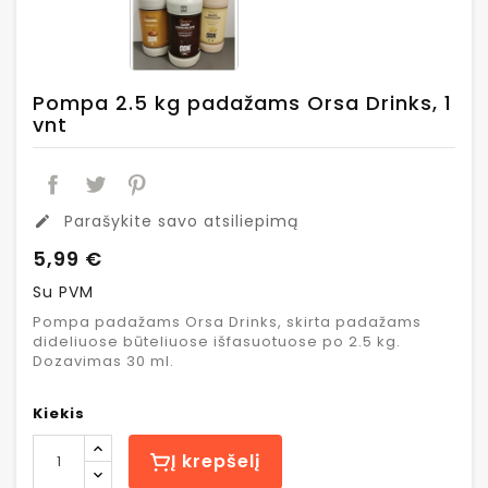
Pompa 2.5 kg padažams Orsa Drinks, 1
vnt
Parašykite savo atsiliepimą
edit
5,99 €
Su PVM
Pompa padažams Orsa Drinks, skirta padažams
dideliuose būteliuose išfasuotuose po 2.5 kg.
Dozavimas 30 ml.
Kiekis
Į krepšelį