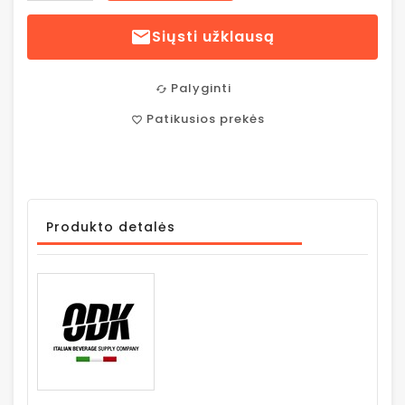

Siųsti užklausą
Palyginti
cached
Patikusios prekės
favorite_border
Produkto detalės