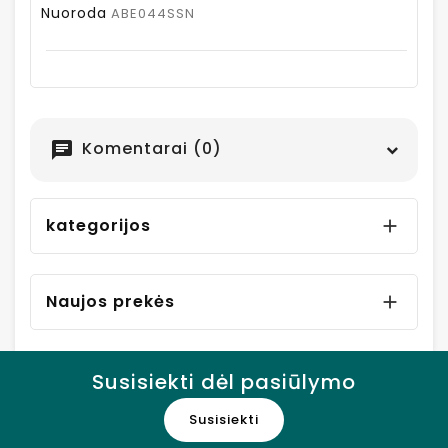
Nuoroda
ABE044SSN
Komentarai (0)
chat
kategorijos

Naujos prekės

Susisiekti dėl pasiūlymo
Susisiekti