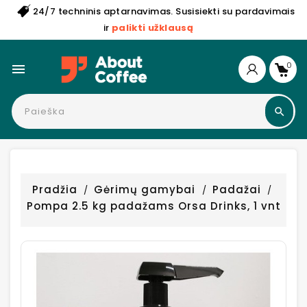
24/7 techninis aptarnavimas. Susisiekti su pardavimais
ir
palikti užklausą
0

Pradžia
Gėrimų gamybai
Padažai
Pompa 2.5 kg padažams Orsa Drinks, 1 vnt