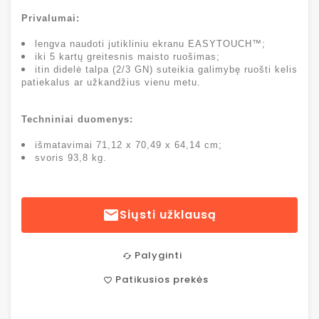
Privalumai:
lengva naudoti jutikliniu ekranu EASYTOUCH™;
iki 5 kartų greitesnis maisto ruošimas;
itin didelė talpa (2/3 GN) suteikia galimybę ruošti kelis
patiekalus ar užkandžius vienu metu.
Techniniai duomenys:
išmatavimai 71,12 x 70,49 x 64,14 cm;
svoris 93,8 kg.

Siųsti užklausą
Palyginti
cached
Patikusios prekės
favorite_border