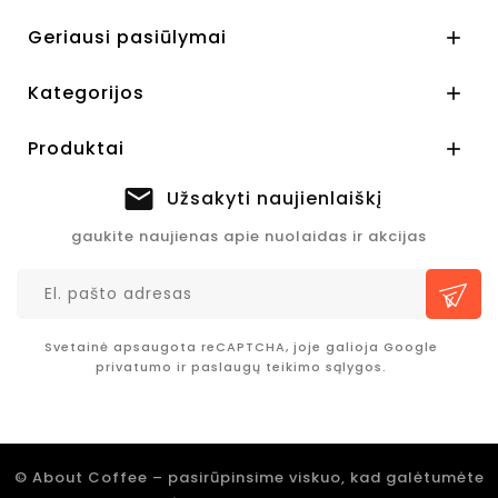
Geriausi pasiūlymai

Kategorijos

Produktai

Užsakyti naujienlaiškį
gaukite naujienas apie nuolaidas ir akcijas
Svetainė apsaugota reCAPTCHA, joje galioja Google
privatumo
ir
paslaugų teikimo sąlygos.
© About Coffee – pasirūpinsime viskuo, kad galėtumėte