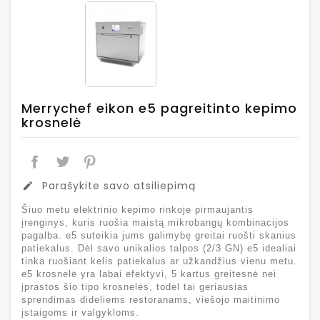
Merrychef eikon e5 pagreitinto kepimo
krosnelė
Parašykite savo atsiliepimą
edit
Šiuo metu elektrinio kepimo rinkoje pirmaujantis
įrenginys, kuris ruošia maistą mikrobangų kombinacijos
pagalba. e5 suteikia jums galimybę greitai ruošti skanius
patiekalus. Dėl savo unikalios talpos (2/3 GN) e5 idealiai
tinka ruošiant kelis patiekalus ar užkandžius vienu metu.
e5 krosnelė yra labai efektyvi, 5 kartus greitesnė nei
įprastos šio tipo krosnelės, todėl tai geriausias
sprendimas dideliems restoranams, viešojo maitinimo
įstaigoms ir valgykloms.