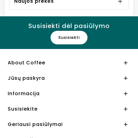
Naujos prekės

Susisiekti dėl pasiūlymo
Susisiekti
About Coffee

Jūsų paskyra

Informacija

Susisiekite

Geriausi pasiūlymai
