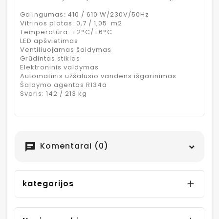
Galingumas: 410 / 610 W/230V/50Hz
Vitrinos plotas: 0,7 / 1,05 m2
Temperatūra: +2°C/+6°C
LED apšvietimas
Ventiliuojamas šaldymas
Grūdintas stiklas
Elektroninis valdymas
Automatinis užšalusio vandens išgarinimas
Šaldymo agentas R134a
Svoris: 142 / 213 kg
Komentarai (0)
chat
kategorijos
