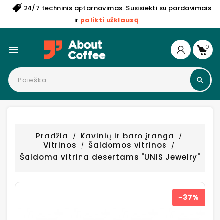
24/7 techninis aptarnavimas. Susisiekti su pardavimais
ir
palikti užklausą
0

Pradžia
Kavinių ir baro įranga
Vitrinos
Šaldomos vitrinos
Šaldoma vitrina desertams "UNIS Jewelry"
−37%