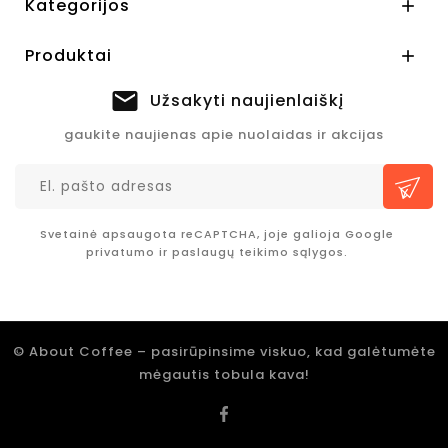
Kategorijos

Produktai

Užsakyti naujienlaiškį
gaukite naujienas apie nuolaidas ir akcijas
Svetainė apsaugota reCAPTCHA, joje galioja Google
privatumo
ir
paslaugų teikimo sąlygos.
© About Coffee – pasirūpinsime viskuo, kad galėtumėte
mėgautis tobula kava!