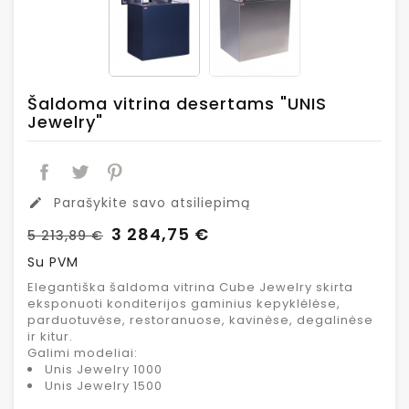
Šaldoma vitrina desertams "UNIS
Jewelry"
Parašykite savo atsiliepimą
edit
3 284,75 €
5 213,89 €
Su PVM
Elegantiška šaldoma vitrina Cube Jewelry skirta
eksponuoti konditerijos gaminius kepyklėlėse,
parduotuvėse, restoranuose, kavinėse, degalinėse
ir kitur.
Galimi modeliai:
Unis Jewelry 1000
Unis Jewelry 1500