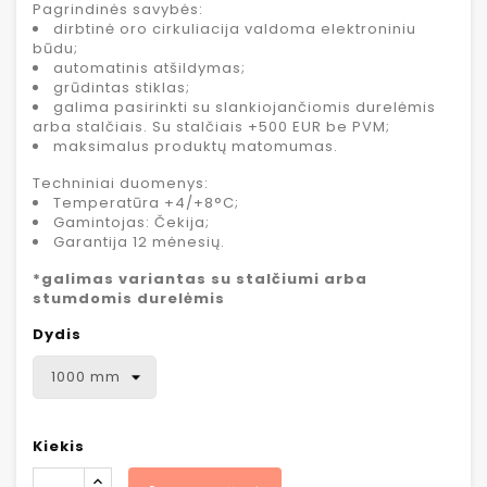
Pagrindinės savybės:
dirbtinė oro cirkuliacija valdoma elektroniniu
būdu;
automatinis atšildymas;
grūdintas stiklas;
galima pasirinkti su slankiojančiomis durelėmis
arba stalčiais. Su stalčiais +500 EUR be PVM;
maksimalus produktų matomumas.
Techniniai duomenys:
Temperatūra +4/+8°C;
Gamintojas: Čekija;
Garantija 12 mėnesių.
*galimas variantas su stalčiumi arba
stumdomis durelėmis
Dydis
Kiekis