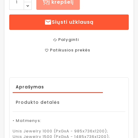
Į krepšelį

Siųsti užklausą
Palyginti
cached
Patikusios prekės
favorite_border
Aprašymas
Produkto detalės
• Matmenys:
Unis Jewelry 1000 (PxGxA - 985x736x1200);
Unis Jewelry 1500 (PxGxA - 1485x736x1200);