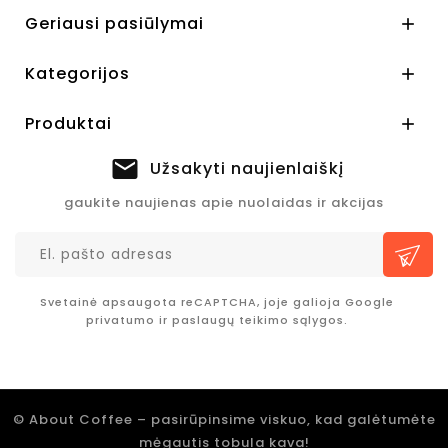
Geriausi pasiūlymai

Kategorijos

Produktai

Užsakyti naujienlaiškį
gaukite naujienas apie nuolaidas ir akcijas
Svetainė apsaugota reCAPTCHA, joje galioja Google
privatumo
ir
paslaugų teikimo sąlygos.
© About Coffee – pasirūpinsime viskuo, kad galėtumėte
mėgautis tobula kava!