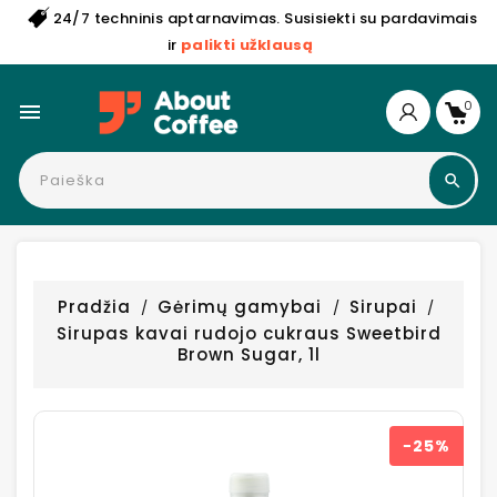
24/7 techninis aptarnavimas. Susisiekti su pardavimais
ir
palikti užklausą
0

Pradžia
Gėrimų gamybai
Sirupai
Sirupas kavai rudojo cukraus Sweetbird
Brown Sugar, 1l
−25%