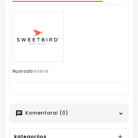
Nuoroda
NSB118
Komentarai (0)
chat
kategorijos
