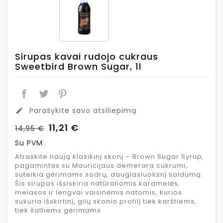
Sirupas kavai rudojo cukraus
Sweetbird Brown Sugar, 1l
Parašykite savo atsiliepimą
edit
11,21 €
14,95 €
Su PVM
Atraskite naują klasikinį skonį – Brown Sugar Syrup,
pagamintas su Mauricijaus demerara cukrumi,
suteikia gėrimams sodrų, daugiasluoksnį saldumą.
Šis sirupas išsiskiria natūraliomis karamelės,
melasos ir lengvai vaisinėmis natomis, kurios
sukuria išskirtinį, gilų skonio profilį tiek karštiems,
tiek šaltiems gėrimams.