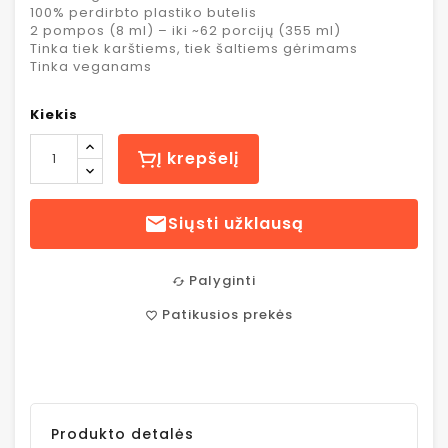
100% perdirbto plastiko butelis
2 pompos (8 ml) – iki ~62 porcijų (355 ml)
Tinka tiek karštiems, tiek šaltiems gėrimams
Tinka veganams
Kiekis
Į krepšelį

Siųsti užklausą
Palyginti
cached
Patikusios prekės
favorite_border
Produkto detalės