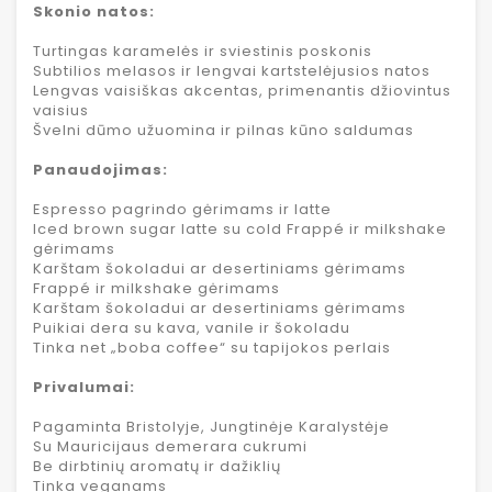
Skonio natos:
Turtingas karamelės ir sviestinis poskonis
Subtilios melasos ir lengvai kartstelėjusios natos
Lengvas vaisiškas akcentas, primenantis džiovintus
vaisius
Švelni dūmo užuomina ir pilnas kūno saldumas
Panaudojimas:
Espresso pagrindo gėrimams ir latte
Iced brown sugar latte su cold Frappé ir milkshake
gėrimams
Karštam šokoladui ar desertiniams gėrimams
Frappé ir milkshake gėrimams
Karštam šokoladui ar desertiniams gėrimams
Puikiai dera su kava, vanile ir šokoladu
Tinka net „boba coffee“ su tapijokos perlais
Privalumai:
Pagaminta Bristolyje, Jungtinėje Karalystėje
Su Mauricijaus demerara cukrumi
Be dirbtinių aromatų ir dažiklių
Tinka veganams