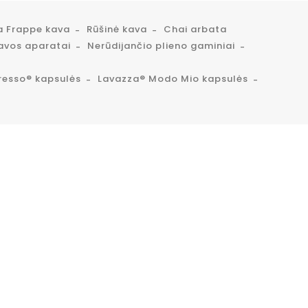
a Frappe kava
Rūšinė kava
Chai arbata
avos aparatai
Nerūdijančio plieno gaminiai
resso® kapsulės
Lavazza® Modo Mio kapsulės