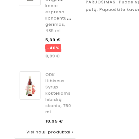
PARUOŠIMAS: Puodelyje
Kaina
9,95 €
kavos
putą. Papuoškite kavo
cobs
espreso
preso
koncentuotas
ocolate
gėrimas,
vos
485 ml
preso
Bazinė
5,39 €
ncentuotas
kaina
−40%
rimas,
5 ml
Kaina
8,99 €
Bazinė
84 €
kaina
35%
ODK
Kaina
9 €
Hibiscus
Syrup
kokteliams
hibiskų
skonio, 750
ml
Kaina
10,95 €
Visi nauji produktai
