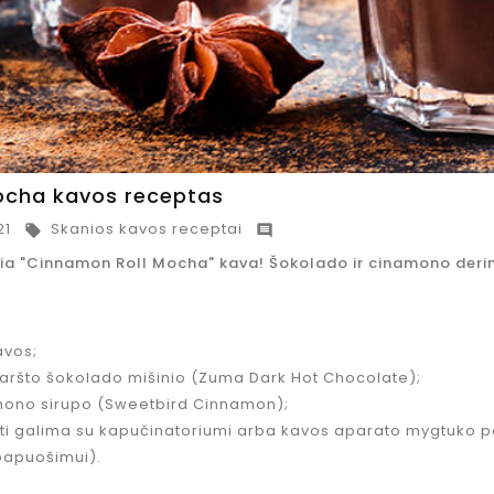
Costa
Jacobs
Coffee
Espreso
Mocha
Caramel
Italia
kavos
ocha kavos receptas
Medium
espreso
kavos
koncentuotas
21
Skanios kavos receptai


pupelės, 1
gėrimas,
a "Cinnamon Roll Mocha" kava! Šokolado ir cinamono deriny
kg.
485 ml
Kaina
Bazinė
24,95 €
5,84 €
kaina
−35%
avos;
Kaina
8,99 €
Spanguolių
karšto šokolado mišinio (Zuma Dark Hot Chocolate);
arbata
ono sirupo (Sweetbird Cinnamon);
"Skanovė",
Jacobs
ti galima su kapučinatoriumi arba kavos aparato mygtuko pa
750 ml
Espreso
papuošimui).
Kaina
9,95 €
Black
Original