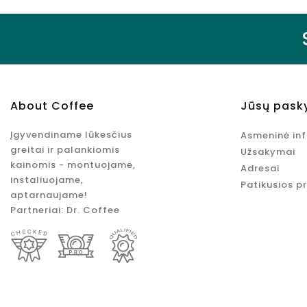
About Coffee
Jūsų pask
Įgyvendiname lūkesčius
Asmeninė in
greitai ir palankiomis
Užsakymai
kainomis - montuojame,
Adresai
instaliuojame,
Patikusios p
aptarnaujame!
Partneriai:
Dr. Coffee