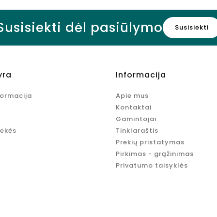
Susisiekti dėl pasiūlymo
Susisiekti
yra
Informacija
formacija
Apie mus
Kontaktai
Gamintojai
rekės
Tinklaraštis
Prekių pristatymas
Pirkimas - grąžinimas
Privatumo taisyklės