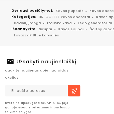
Geriausi pasiūlymai:
Kavos pupelės
Kavos apar
Kategorijos:
DR. COFFEE kavos aparatai
Kavos apa
Kavinių įranga
Itališka kava
Ledo generatoriai
Išbandykite:
Sirupai
Kavos sirupai
Šaltoji arba
Lavazza® Blue kapsulės
Užsakyti naujienlaiškį
gaukite naujienas apie nuolaidas ir
akcijas
Svetainė apsaugota reCAPTCHA, joje
galioja Google
privatumo
ir
paslaugų
teikimo sąlygos.