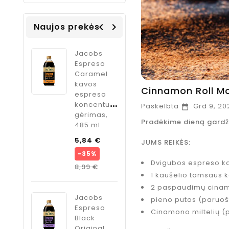
Naujos prekės
navigate_before
navigate_next
sta
Jacobs
ODK
ffee
Espreso
Ginger
cha
Caramel
sirupas
lia
kavos
kokteliams
Cinnamon Roll M
dium
espreso
imbiero
vos
koncentuotas
skonio, 750
Paskelbta
Grd 9, 20

elės, 1
gėrimas,
ml
Pradėkime dieną gardži
485 ml
Kaina
9,95 €
Kaina
Bazinė
,95 €
5,84 €
JUMS REIKĖS:
kaina
−35%
ODK
Dvigubos espreso k
Kaina
8,99 €
anguolių
Cardamom
1 kaušelio tamsaus 
bata
sirupas
2 paspaudimų cinam
kanovė",
kokteliams
Jacobs
pieno putos (paruoš
0 ml
kardamono
Espreso
skonio, 750
Cinamono miltelių (
Kaina
95 €
Black
ml
Original