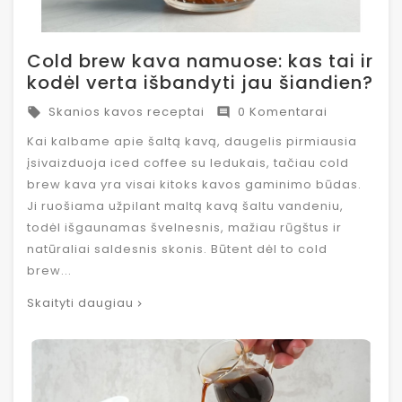
Cold brew kava namuose: kas tai ir
kodėl verta išbandyti jau šiandien?
Skanios kavos receptai
0 Komentarai


Kai kalbame apie šaltą kavą, daugelis pirmiausia
įsivaizduoja iced coffee su ledukais, tačiau cold
brew kava yra visai kitoks kavos gaminimo būdas.
Ji ruošiama užpilant maltą kavą šaltu vandeniu,
todėl išgaunamas švelnesnis, mažiau rūgštus ir
natūraliai saldesnis skonis. Būtent dėl to cold
brew...
Skaityti daugiau