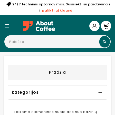
24/7 techninis aptarnavimas. Susisiekti su pardavimais
ir
palikti užklausą
0

Pradžia
kategorijos

Taikome didmenines nuolaidas nuo bazinių