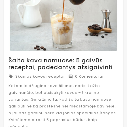
Šalta kava namuose: 5 gaivūs
receptai, padedantys atsigaivinti
Skanios kavos receptai
0 Komentarai


Kai saulė džiugina savo šiluma, norisi kažko
gaivinančio, bet atsisakyti kavos – tikrai ne
variantas. Gera žinia ta, kad šalta kava namuose
gali būti ne ką prastesnė nei mėgstamoje kavinėje,
o jai pasigaminti nereikia jokios specialios įrangos.
Kviečiame atrasti 5 paprastus būdus, kaip
mėgautis...