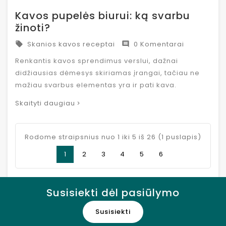
Kavos pupelės biurui: ką svarbu
žinoti?
Skanios kavos receptai
0 Komentarai


Renkantis kavos sprendimus verslui, dažnai
didžiausias dėmesys skiriamas įrangai, tačiau ne
mažiau svarbus elementas yra ir pati kava.
Skaityti daugiau
Rodome straipsnius nuo 1 iki 5 iš 26 (1 puslapis)
1
2
3
4
5
6
Susisiekti dėl pasiūlymo
Susisiekti