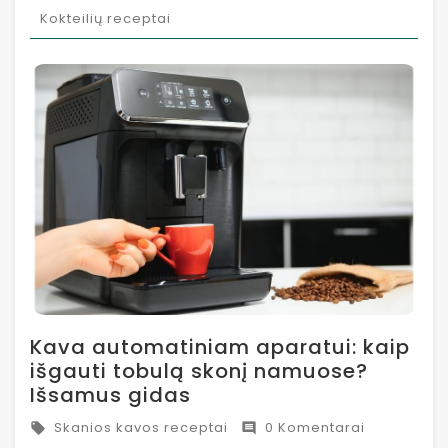
Kokteilių receptai
Kava automatiniam aparatui: kaip
išgauti tobulą skonį namuose?
Išsamus gidas
Skanios kavos receptai
0 Komentarai

