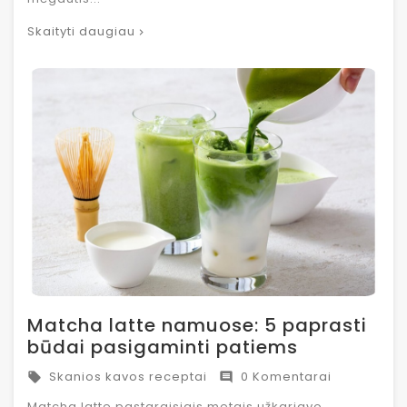
Skaityti daugiau
Matcha latte namuose: 5 paprasti
būdai pasigaminti patiems
Skanios kavos receptai
0 Komentarai


Matcha latte pastaraisiais metais užkariavo