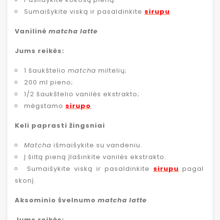
Sumaišykite viską ir pasaldinkite
sirupu
.
Vanilinė
matcha latte
Jums reikės:
1 šaukštelio
matcha
miltelių;
200 ml pieno;
1/2 šaukštelio vanilės ekstrakto;
mėgstamo
sirupo
.
Keli paprasti žingsniai
Matcha
išmaišykite su vandeniu.
Į šiltą pieną įlašinkite vanilės ekstrakto.
Sumaišykite viską ir pasaldinkite
sirupu
pagal
skonį.
Aksominio švelnumo
matcha latte
Jums reikės: