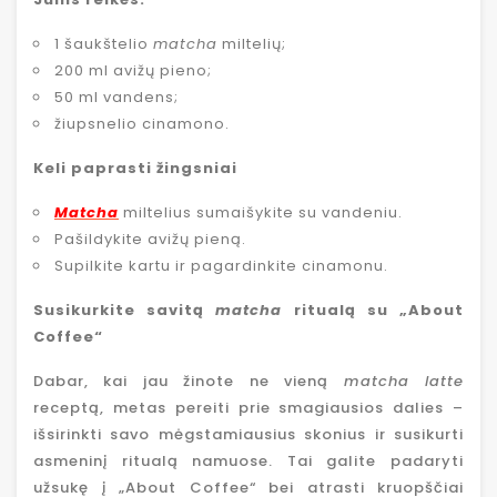
1 šaukštelio
matcha
miltelių;
200 ml avižų pieno;
50 ml vandens;
žiupsnelio cinamono.
Keli paprasti žingsniai
Matcha
miltelius sumaišykite su vandeniu.
Pašildykite avižų pieną.
Supilkite kartu ir pagardinkite cinamonu.
Susikurkite savitą
matcha
ritualą su „About
Coffee“
Dabar, kai jau žinote ne vieną
matcha latte
receptą, metas pereiti prie smagiausios dalies –
išsirinkti savo mėgstamiausius skonius ir susikurti
asmeninį ritualą namuose. Tai galite padaryti
užsukę į „About Coffee“ bei atrasti kruopščiai