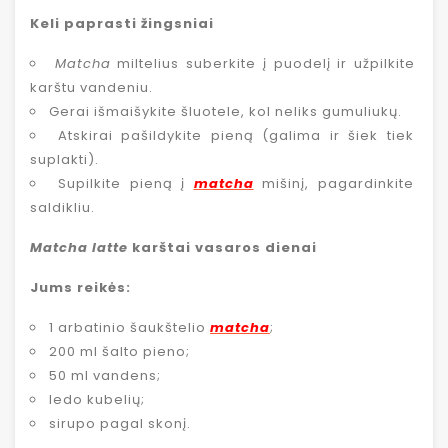
Keli paprasti žingsniai
Matcha
miltelius suberkite į puodelį ir užpilkite
karštu vandeniu.
Gerai išmaišykite šluotele, kol neliks gumuliukų.
Atskirai pašildykite pieną (galima ir šiek tiek
suplakti).
Supilkite pieną į
matcha
mišinį, pagardinkite
saldikliu.
Matcha latte
karštai vasaros dienai
Jums reikės:
1 arbatinio šaukštelio
matcha
;
200 ml šalto pieno;
50 ml vandens;
ledo kubelių;
sirupo pagal skonį.