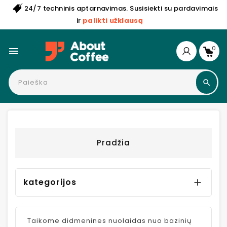
24/7 techninis aptarnavimas. Susisiekti su pardavimais
ir
palikti užklausą
0

Pradžia
kategorijos

Taikome didmenines nuolaidas nuo bazinių