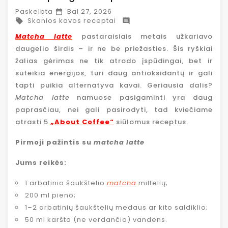
Paskelbta
Bal 27, 2026

Skanios kavos receptai


Matcha latte
pastaraisiais metais užkariavo
daugelio širdis – ir ne be priežasties. Šis ryškiai
žalias gėrimas ne tik atrodo įspūdingai, bet ir
suteikia energijos, turi daug antioksidantų ir gali
tapti puikia alternatyva kavai. Geriausia dalis?
Matcha latte
namuose pasigaminti yra daug
paprasčiau, nei gali pasirodyti, tad kviečiame
atrasti 5
„About Coffee“
siūlomus receptus.
Pirmoji pažintis su
matcha latte
Jums reikės:
1 arbatinio šaukštelio
matcha
miltelių;
200 ml pieno;
1–2 arbatinių šaukštelių medaus ar kito saldiklio;
50 ml karšto (ne verdančio) vandens.