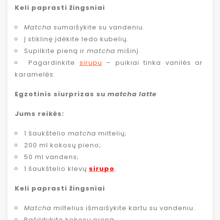
Keli paprasti žingsniai
Matcha
sumaišykite su vandeniu.
Į stiklinę įdėkite ledo kubelių.
Supilkite pieną ir
matcha
mišinį.
Pagardinkite
sirupu
– puikiai tinka vanilės ar
karamelės.
Egzotinis siurprizas su
matcha latte
Jums reikės:
1 šaukštelio
matcha
miltelių;
200 ml kokosų pieno;
50 ml vandens;
1 šaukštelio klevų
sirupo
.
Keli paprasti žingsniai
Matcha
miltelius išmaišykite kartu su vandeniu.
Pašildykite kokosų pieną.