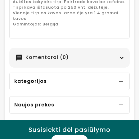
Aukštos kokybės tirpi Fairtrade kava be kofeino.
Tirpi kava išfasuota po 250 vnt. dėžutėje.
Vienoje tirpios kavos lazdelėje yra 1.4 gramai
kavos
Gamintojas: Belgija
Komentarai (0)
chat
kategorijos

Naujos prekės

Susisiekti dėl pasiūlymo