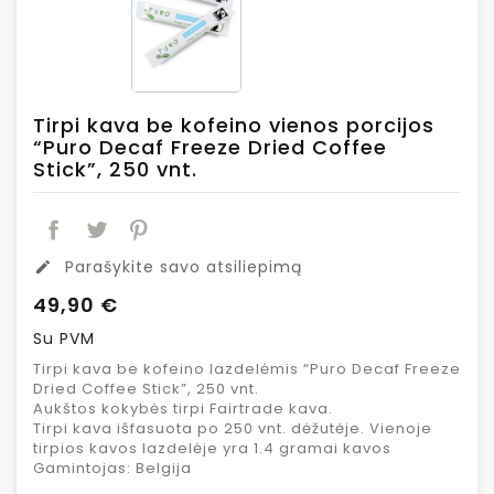
Tirpi kava be kofeino vienos porcijos
“Puro Decaf Freeze Dried Coffee
Stick”, 250 vnt.
Parašykite savo atsiliepimą
edit
49,90 €
Su PVM
Tirpi kava be kofeino lazdelėmis “Puro Decaf Freeze
Dried Coffee Stick”, 250 vnt.
Aukštos kokybės tirpi Fairtrade kava.
Tirpi kava išfasuota po 250 vnt. dėžutėje. Vienoje
tirpios kavos lazdelėje yra 1.4 gramai kavos
Gamintojas: Belgija