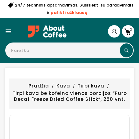
24/7 techninis aptarnavimas. Susisiekti su pardavimais
ir
palikti užklausą
0

Pradžia
Kava
Tirpi kava
Tirpi kava be kofeino vienos porcijos “Puro
Decaf Freeze Dried Coffee Stick”, 250 vnt.