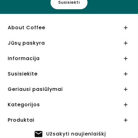
Susisiekti
About Coffee

Jūsų paskyra

Informacija

Susisiekite

Geriausi pasiūlymai

Kategorijos

Produktai

Užsakyti naujienlaiškį