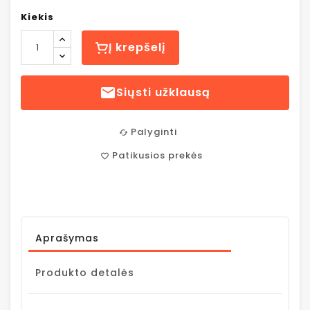
Kiekis
Į krepšelį

Siųsti užklausą
Palyginti
cached
Patikusios prekės
favorite_border
Aprašymas
Produkto detalės