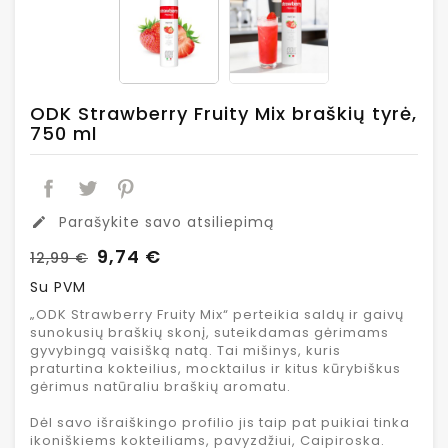
ODK Strawberry Fruity Mix braškių tyrė,
750 ml
Parašykite savo atsiliepimą
edit
9,74 €
12,99 €
Su PVM
„ODK Strawberry Fruity Mix“ perteikia saldų ir gaivų
sunokusių braškių skonį, suteikdamas gėrimams
gyvybingą vaisišką natą. Tai mišinys, kuris
praturtina kokteilius, mocktailus ir kitus kūrybiškus
gėrimus natūraliu braškių aromatu.
Dėl savo išraiškingo profilio jis taip pat puikiai tinka
ikoniškiems kokteiliams, pavyzdžiui, Caipiroska.