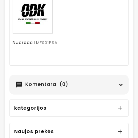
Nuoroda
LMF001PSA
Komentarai (0)
chat
kategorijos

Naujos prekės
