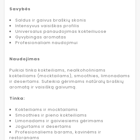
Savybės
Saldus ir gaivus braškių skonis
Intensyvus vaisiškas profilis
Universalus panaudojimas kokteiliuose
Gyvybingas aromatas
Profesionaliam naudojimui
Naudojimas
Puikiai tinka kokteiliams, nealkoholiniams
kokteiliams (mocktailams), smoothies, limonadams
ir desertams. Suteikia gėrimams natūralų braškių
aromatą ir vaisišką gaivumą.
Tinka:
Kokteiliams ir mocktailams
Smoothies ir pieno kokteiliams
Limonadams ir gaiviesiems gėrimams
Jogurtams ir desertams
Profesionaliems barams, kavinėms ir
restoranams