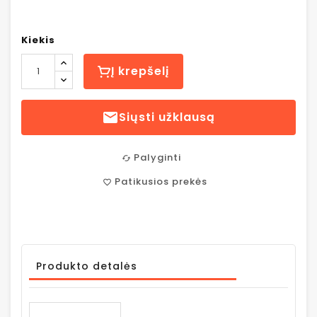
Kiekis
Į krepšelį

Siųsti užklausą
Palyginti
cached
Patikusios prekės
favorite_border
Produkto detalės