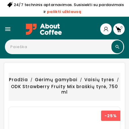
24/7 techninis aptarnavimas. Susisiekti su pardavimais
ir
palikti užklausą
0

Pradžia
Gėrimų gamybai
Vaisių tyrės
ODK Strawberry Fruity Mix braškių tyrė, 750
ml
−25%