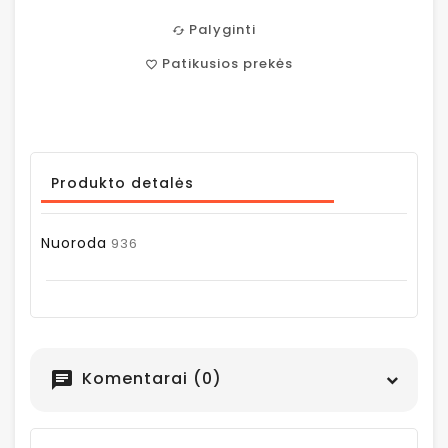
Palyginti
cached
Patikusios prekės
favorite_border
Produkto detalės
Nuoroda
936
Komentarai (0)
chat