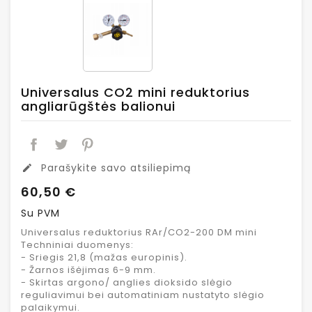
Universalus CO2 mini reduktorius
angliarūgštės balionui
Parašykite savo atsiliepimą
edit
60,50 €
Su PVM
Universalus reduktorius RAr/CO2-200 DM mini
Techniniai duomenys:
- Sriegis 21,8 (mažas europinis).
- Žarnos išėjimas 6-9 mm.
- Skirtas argono/ anglies dioksido slėgio
reguliavimui bei automatiniam nustatyto slėgio
palaikymui.