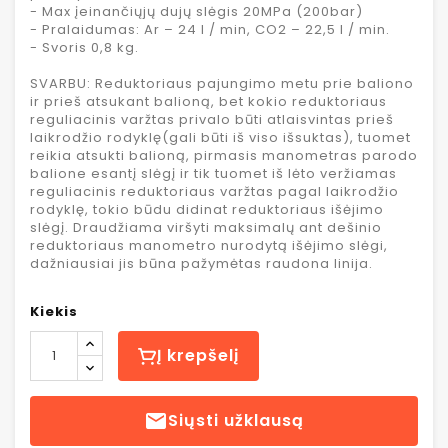
- Max įeinančiųjų dujų slėgis 20MPa (200bar)
- Pralaidumas: Ar – 24 l / min, CO2 – 22,5 l / min.
- Svoris 0,8 kg.
SVARBU: Reduktoriaus pajungimo metu prie baliono
ir prieš atsukant balioną, bet kokio reduktoriaus
reguliacinis varžtas privalo būti atlaisvintas prieš
laikrodžio rodyklę(gali būti iš viso išsuktas), tuomet
reikia atsukti balioną, pirmasis manometras parodo
balione esantį slėgį ir tik tuomet iš lėto veržiamas
reguliacinis reduktoriaus varžtas pagal laikrodžio
rodyklę, tokio būdu didinat reduktoriaus išėjimo
slėgį. Draudžiama viršyti maksimalų ant dešinio
reduktoriaus manometro nurodytą išėjimo slėgi,
dažniausiai jis būna pažymėtas raudona linija.
Kiekis
Į krepšelį

Siųsti užklausą