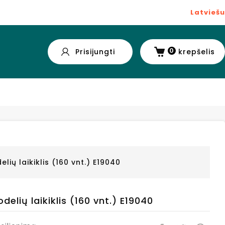
Latviešu
0
Prisijungti
krepšelis
lių laikiklis (160 vnt.) E19040
elių laikiklis (160 vnt.) E19040