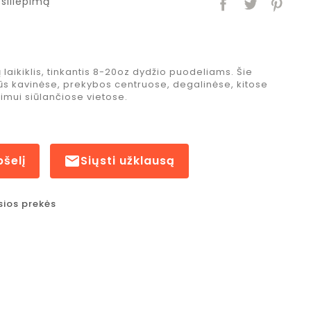
siliepimą
 laikiklis, tinkantis 8-20oz dydžio puodeliams. Šie
rūs kavinėse, prekybos centruose, degalinėse, kitose
imui siūlančiose vietose.
pšelį

Siųsti užklausą
sios prekės