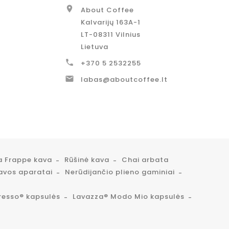

About Coffee
Kalvarijų 163A-1
LT-08311 Vilnius
Lietuva

+370 5 2532255

labas@aboutcoffee.lt
a Frappe kava
Rūšinė kava
Chai arbata
avos aparatai
Nerūdijančio plieno gaminiai
resso® kapsulės
Lavazza® Modo Mio kapsulės