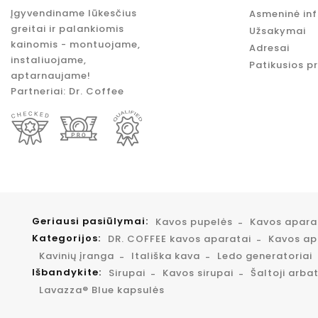
Įgyvendiname lūkesčius
Asmeninė in
greitai ir palankiomis
Užsakymai
kainomis - montuojame,
Adresai
instaliuojame,
Patikusios p
aptarnaujame!
Partneriai:
Dr. Coffee
Geriausi pasiūlymai:
Kavos pupelės
Kavos apar
Kategorijos:
DR. COFFEE kavos aparatai
Kavos apa
Kavinių įranga
Itališka kava
Ledo generatoriai
Išbandykite:
Sirupai
Kavos sirupai
Šaltoji arba
Lavazza® Blue kapsulės