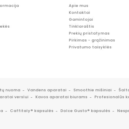
formacija
Apie mus
Kontaktai
Gamintojai
rekės
Tinklaraštis
Prekių pristatymas
Pirkimas - grąžinimas
Privatumo taisyklės
atų nuoma
Vandens aparatai
Smoothie mišiniai
Šalt
ratai verslui
Kavos aparatai biurams
Profesionalūs k
ta
Caffitaly® kapsulės
Dolce Gusto® kapsulės
Nesp