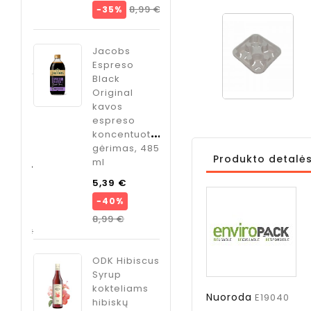
ODK
kaina
Kaina
8,99 €
−35%
vė",
Cardamom
sirupas
kokteliams
Jacobs
Kaina
kardamono
Espreso
skonio, 750
Black
ml
Original
s
kavos
Kaina
o
9,95 €
espreso
ate
koncentuotas
gėrimas, 485
so
Produkto detalė
ml
tuotas
s, 485
Bazinė
5,39 €
kaina
−40%
Bazinė
Kaina
8,99 €
kaina
Kaina
8,99 €
ODK Hibiscus
Syrup
kokteliams
Nuoroda
E19040
hibiskų