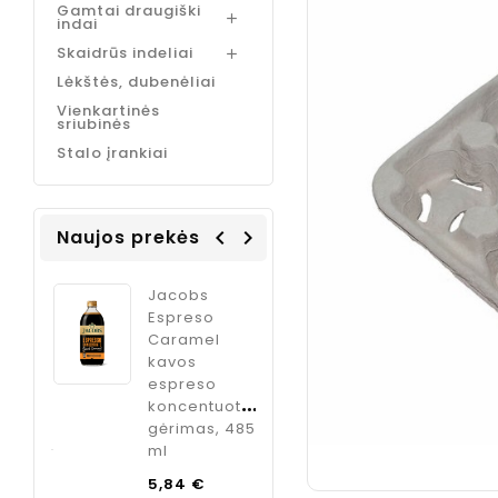
Gamtai draugiški

indai
Skaidrūs indeliai

Lėkštės, dubenėliai
Vienkartinės
sriubinės
Stalo įrankiai
Naujos prekės
navigate_before
navigate_next
Coffee
Jacobs
ODK Ginger
Italia
Espreso
sirupas
m
Caramel
kokteliams
kavos
imbiero
, 1 kg.
espreso
skonio, 750
koncentuotas
ml
Kaina
€
gėrimas, 485
Kaina
9,95 €
ml
Bazinė
olių
5,84 €