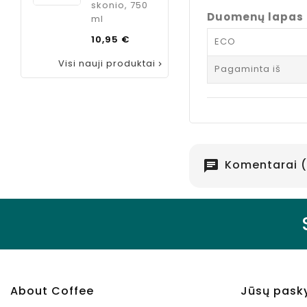
skonio, 750
Duomenų lapas
ml
Kaina
10,95 €
ECO
Visi nauji produktai

Pagaminta iš
Komentarai (
chat
About Coffee
Jūsų pask