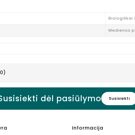
skonio, 750
ml
Kaina
10,95 €
Biologiškai
Medienos p
0)
Susisiekti dėl pasiūlymo
Susisiekti
yra
Informacija