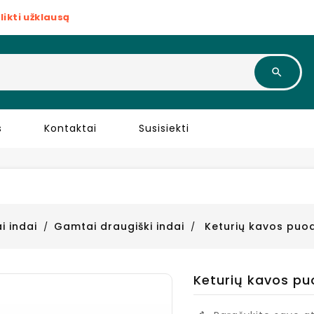
likti užklausą
s
Kontaktai
Susisiekti
i indai
Gamtai draugiški indai
Keturių kavos puode
Keturių kavos puod