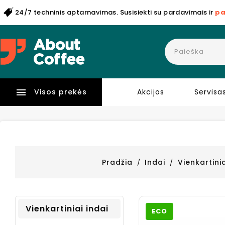
24/7 techninis aptarnavimas. Susisiekti su pardavimais ir
pa

Visos prekės
Akcijos
Servisa
Pradžia
Indai
Vienkartinia
Vienkartiniai indai
ECO