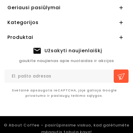
Geriausi pasiūlymai

Kategorijos

Produktai

Užsakyti naujienlaiškį
gaukite naujienas apie nuolaidas ir akcijas
Svetainė apsaugota reCAPTCHA, joje galioja Google
privatumo
ir
paslaugų teikimo sąlygos.
© About Coffee – pasirūpinsime viskuo, kad galėtumėte
mėgautis tobula kava!