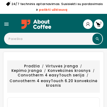
24/7 techninis aptarnavimas. Susisiekti su pardavimais
ir
palikti užklausą
0

Pradžia
Virtuvės įranga
Kepimo įranga
Konvekcinės krosnys
Convotherm 4 easyTouch serija
Convotherm 4 easyTouch 6.20 konvekcinė
krosnis