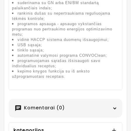
suderinama su GN arba EN/BM standartą
palaikančiais indais;
rankinis dušas su nepertraukiama reguliuojama
tėkmės kontrole;
programos apsauga - apsaugo vykstančias
programas nuo pertraukimo energijos optimizavimo
metu;
vidinė HACCP sistema duomenų išsaugojimui;
USB sąsaja;
tinklo sąsaja;
automatinė valymosi programa CONVOClean;
programuojamas sąrašas išsisaugoti savo
individualius receptus;
kepimo knygos funkcija su iš anksto
užprogramuotais receptais.
Komentarai (0)
chat
kategorijos
