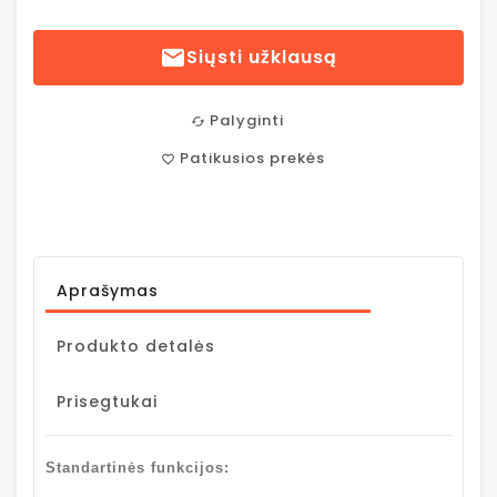

Siųsti užklausą
Palyginti
cached
Patikusios prekės
favorite_border
Aprašymas
Produkto detalės
Prisegtukai
Standartinės funkcijos: