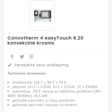
Convotherm 4 easyTouch 6.20
konvekcinė krosnis
Parašykite savo atsiliepimą
edit
Techniniai duomenys:
išmatavimai 116,7 x 99,2 x 78,6;
įdėjimas 12+2 x 1/1GN, 6+1 x 2/1GN, 12 x EN/BM;
maitinimas: OES versija su elektriniu įpurškimu (3N~
400V 50/60Hz) 19,5 kW;
galimybė pasirinkti su dujų įpurškimu;
galimybė pasirinkti versijas su boileriu.