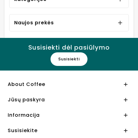
Naujos prekės

Susisiekti dėl pasiūlymo
Susisiekti
About Coffee

Jūsų paskyra

Informacija

Susisiekite
