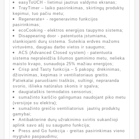
easyToUCH - lietimui jautrus valdymo ekranas;
TrayTimer – laiko pasirinkimas, skirtingų produktų
kepimui, tuo pačiu metu;
Regenerate+ - regeneravimo funkcijos
pasirinkimas;
ecoCooking - elektros energijos taupymo sistema;
Disappearing door - patentuota įstumiama,
slankiojanti durų sistema. Suteikia erdvės mažoms
virtuvėms, daugiau darbo vietos ir saugumo;
ACS (Advanced Closed system) - patentuota
sistema nepraleidžia šilumos gaminimo metu, nelieka
maisto kvapo, sunaudoja 25% mažiau energijos;
Crisp and Tasty funkcija – 5 pakopų: drėkinimas,
džiovinimas, kepimas ir ventiliatoriaus greitis.
Patiekalai paruošiami traškūs, sultingi, nepraranda
svorio, išlieka natūralus skonis ir spalva;
daugiataškis termodatos sensorius;
sumažinto karščio galingumas naudojant piko metu
(versijoje su elektra);
sumažinto greičio ventiliatorius jautrių produktų
gamybai;
Antibakterinė durų užrakinimo svirtis sukančioji
aplink savo ašį su saugumo funkcija;
Press and Go funkcija - greitas pasirinkimas vieno
mygtuko paspaudimu;