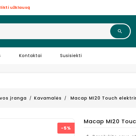
likti užklausą
s
Kontaktai
Susisiekti
vos įranga
Kavamalės
Macap MI20 Touch elektr
Macap MI20 Touc
−5%