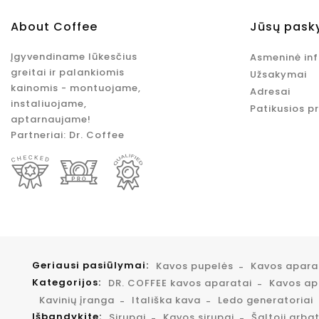
About Coffee
Jūsų pask
Įgyvendiname lūkesčius
Asmeninė in
greitai ir palankiomis
Užsakymai
kainomis - montuojame,
Adresai
instaliuojame,
Patikusios p
aptarnaujame!
Partneriai:
Dr. Coffee
Geriausi pasiūlymai:
Kavos pupelės
Kavos apar
Kategorijos:
DR. COFFEE kavos aparatai
Kavos apa
Kavinių įranga
Itališka kava
Ledo generatoriai
Išbandykite:
Sirupai
Kavos sirupai
Šaltoji arba