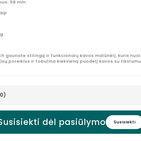
hibiskų
muo: 58 mm
skonio, 750
Taip
ml
Kaina
10,95 €
kg
 gaunate stilingą ir funkcionalų kavos malūnėlį, kuris nuol
sų poreikius ir tobulina kiekvieną puodelį kavos su tikslumu 
0)
Susisiekti dėl pasiūlymo
Susisiekti