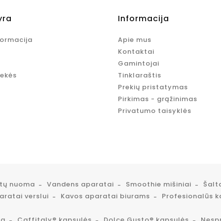
yra
Informacija
formacija
Apie mus
Kontaktai
Gamintojai
rekės
Tinklaraštis
Prekių pristatymas
Pirkimas - grąžinimas
Privatumo taisyklės
atų nuoma
Vandens aparatai
Smoothie mišiniai
Šalt
ratai verslui
Kavos aparatai biurams
Profesionalūs k
ta
Caffitaly® kapsulės
Dolce Gusto® kapsulės
Nesp