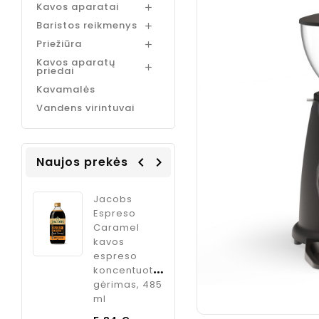
Kavos aparatai

Baristos reikmenys

Priežiūra

Kavos aparatų

priedai
Kavamalės
Vandens virintuvai
Naujos prekės
navigate_before
navigate_next
Coffee
Jacobs
ODK Ginger
Italia
Espreso
sirupas
m
Caramel
kokteliams
kavos
imbiero
, 1 kg.
espreso
skonio, 750
koncentuotas
ml
Kaina
€
gėrimas, 485
Kaina
9,95 €
ml