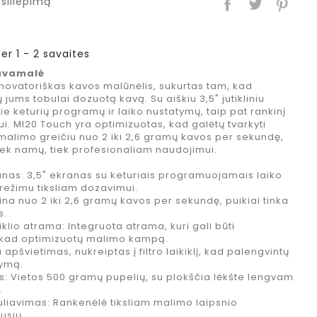
siliepimą
er 1 - 2 savaites
avamalė
ovatoriškas kavos malūnėlis, sukurtas tam, kad
 jums tobulai dozuotą kavą. Su aiškiu 3,5" jutikliniu
rie keturių programų ir laiko nustatymų, taip pat rankinį
i. MI20 Touch yra optimizuotas, kad galėtų tvarkyti
 malimo greičiu nuo 2 iki 2,6 gramų kavos per sekundę,
 tiek namų, tiek profesionaliam naudojimui.
ranas: 3,5" ekranas su keturiais programuojamais laiko
 režimu tiksliam dozavimui.
na nuo 2 iki 2,6 gramų kavos per sekundę, puikiai tinka
s.
iklio atrama: Integruota atrama, kuri gali būti
 kad optimizuotų malimo kampą.
apšvietimas, nukreiptas į filtro laikiklį, kad palengvintų
tymą.
is: Vietos 500 gramų pupelių, su plokščia lėkšte lengvam
.
liavimas: Rankenėlė tiksliam malimo laipsnio
usių.