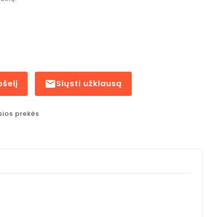
pšelį

Siųsti užklausą
sios prekės