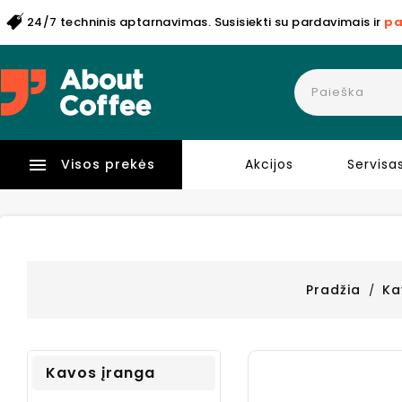
24/7 techninis aptarnavimas. Susisiekti su pardavimais ir
pa

Visos prekės
Akcijos
Servisa
Pradžia
Ka
Kavos įranga