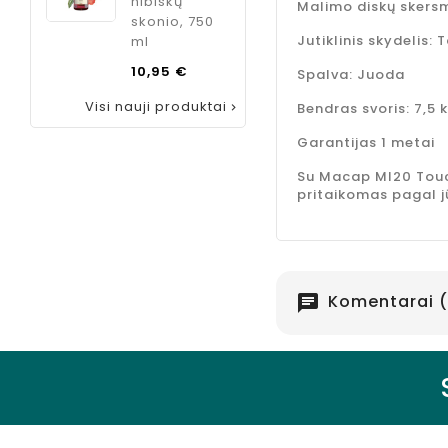
hibiskų
Malimo diskų skers
skonio, 750
Jutiklinis skydelis: 
ml
Kaina
10,95 €
Spalva: Juoda
Visi nauji produktai
Bendras svoris: 7,5 

Garantijas 1 metai
Su Macap MI20 Touch
pritaikomas pagal jū
Komentarai (
chat