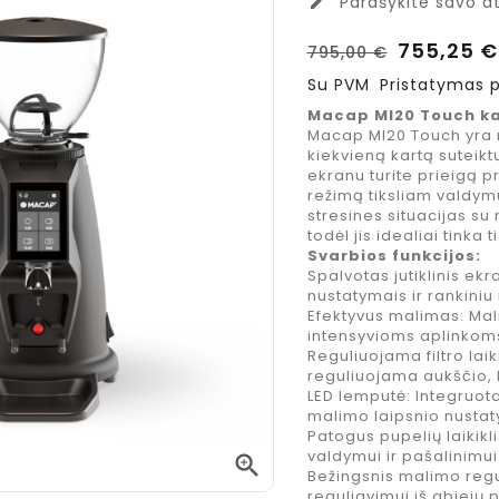
Parašykite savo at
edit
755,25 €
795,00 €
Su PVM
Pristatymas p
Macap MI20 Touch k
Macap MI20 Touch yra n
kiekvieną kartą suteiktų
ekranu turite prieigą p
režimą tiksliam valdymu
stresines situacijas su
todėl jis idealiai tinka
Svarbios funkcijos:
Spalvotas jutiklinis ek
nustatymais ir rankiniu
Costa Coffee
Jacobs
Efektyvus malimas: Mali
Mocha Italia
Espreso
intensyvioms aplinkom
Medium
Caramel
Reguliuojama filtro laik
reguliuojama aukščio,
kavos
kavos
LED lemputė: Integruota 
pupelės, 1 kg.
espreso
malimo laipsnio nusta
koncentuotas
Kaina
24,95 €
Patogus pupelių laikikl
gėrimas, 485
valdymui ir pašalinimui

ml
Bežingsnis malimo regu
reguliavimui iš abiejų p