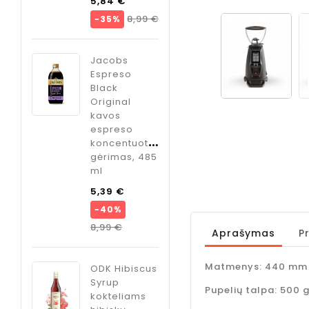
Bazinė
olių
5,84 €
ODK
kaina
Kaina
8,99 €
−35%
vė",
Cardamom
sirupas
kokteliams
Jacobs
Kaina
kardamono
Espreso
skonio, 750
Black
ml
Original
s
kavos
Kaina
o
9,95 €
espreso
ate
koncentuotas
gėrimas, 485
so
ml
tuotas
s, 485
Bazinė
5,39 €
kaina
−40%
Bazinė
Kaina
8,99 €
Aprašymas
P
kaina
Kaina
8,99 €
Matmenys: 440 mm (
ODK Hibiscus
Syrup
Pupelių talpa: 500 
kokteliams