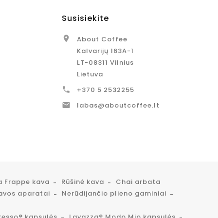
Susisiekite

About Coffee
Kalvarijų 163A-1
LT-08311 Vilnius
Lietuva

+370 5 2532255

labas@aboutcoffee.lt
a Frappe kava
Rūšinė kava
Chai arbata
avos aparatai
Nerūdijančio plieno gaminiai
resso® kapsulės
Lavazza® Modo Mio kapsulės