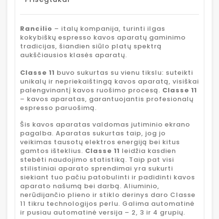
Rancilio
– italų kompanija, turinti ilgas
kokybiškų espresso kavos aparatų gaminimo
tradicijas, šiandien siūlo platų spektrą
aukščiausios klasės aparatų.
Classe 11
buvo sukurtas su vienu tikslu: suteikti
unikalų ir nepriekaištingą kavos aparatą, visiškai
palengvinantį kavos ruošimo procesą.
Classe 11
– kavos aparatas, garantuojantis profesionalų
espresso paruošimą.
Šis kavos aparatas valdomas jutiminio ekrano
pagalba. Aparatas sukurtas taip, jog jo
veikimas tausotų elektros energiją bei kitus
gamtos išteklius.
Classe 11
leidžia kasdien
stebėti naudojimo statistiką. Taip pat visi
stilistiniai aparato sprendimai yra sukurti
siekiant tuo pačiu patobulinti ir padidinti kavos
aparato našumą bei darbą. Aliuminio,
nerūdijančio plieno ir stiklo derinys daro Classe
11 tikru technologijos perlu. Galima automatinė
ir pusiau automatinė versija – 2, 3 ir 4 grupių.