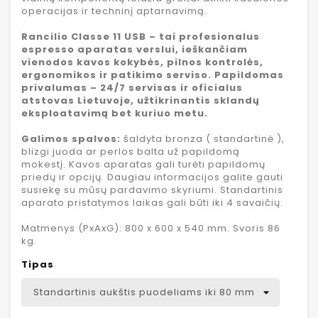
operacijas ir techninį aptarnavimą.
Rancilio Classe 11 USB – tai profesionalus
espresso aparatas verslui, ieškančiam
vienodos kavos kokybės, pilnos kontrolės,
ergonomikos ir patikimo serviso. Papildomas
privalumas – 24/7 servisas ir oficialus
atstovas Lietuvoje, užtikrinantis sklandų
eksploatavimą bet kuriuo metu.
Galimos spalvos:
šaldyta bronza ( standartinė ),
blizgi juoda ar perlos balta už papildomą
mokestį. Kavos aparatas gali turėti papildomų
priedų ir opcijų. Daugiau informacijos galite gauti
susiekę su mūsų pardavimo skyriumi. Standartinis
aparato pristatymos laikas gali būti iki 4 savaičių.
Matmenys (PxAxG): 800 x 600 x 540 mm. Svoris 86
kg.
Tipas