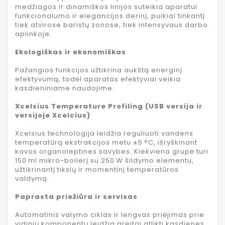
medžiagos ir dinamiškos linijos suteikia aparatui
funkcionalumo ir elegancijos derinį, puikiai tinkantį
tiek atvirose baristų zonose, tiek intensyvaus darbo
aplinkoje.
Ekologiškas ir ekonomiškas
Pažangios funkcijos užtikrina aukštą energinį
efektyvumą, todėl aparatas efektyviai veikia
kasdieniniame naudojime.
Xcelsius Temperature Profiling (USB versija ir
versijoje Xcelcius)
Xcelsius technologija leidžia reguliuoti vandens
temperatūrą ekstrakcijos metu ±5 °C, išryškinant
kavos organoleptines savybes. Kiekviena grupė turi
150 ml mikro-boilerį su 250 W šildymo elementu,
užtikrinantį tikslų ir momentinį temperatūros
valdymą.
Paprasta priežiūra ir servisas
Automatinis valymo ciklas ir lengvas priėjimas prie
vidinių komponentų leidžia greitai atlikti kasdienes