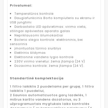
Privalumai:
Temperatūros kontrolė
Daugiafunkcinis Borto kompiuteris su ekranu ir
USB jungtimi
Darbastalio LED apšvietimas: virimo vieta,
stilingai apšviestas aparato galas
Nepriklausomi šilumokaičiai
Boilerio slėgio kontrolė: elektroninis, bei
sensorinis
Įmontuotas tūrinio siurblys
Elektrinis šildymas
Elektroninė vandens lygio kontrolė
230V virimo vienetui: žema įtampa (24 V)
Dozavimo kontrolė: žema įtampa (24 V).
Standartinė komplektacija
1 filtro laikiklis 2 puodeliams per grupę, 1 filtro
laikiklis 1 puodeliui,
2 šaunios automatizuotos garų lazdelės, 1
mišrus karšto vandens dozatorius, su 3
užprogramuotais mygtukais laiko kontrolės