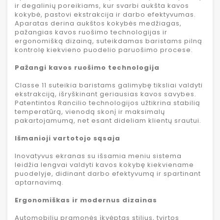
ir degalinių poreikiams, kur svarbi aukšta kavos
kokybė, pastovi ekstrakcija ir darbo efektyvumas.
Aparatas derina aukštos kokybės medžiagas,
pažangias kavos ruošimo technologijas ir
ergonomišką dizainą, suteikdamas baristams pilną
kontrolę kiekvieno puodelio paruošimo procese.
Pažangi kavos ruošimo technologija
Classe 11 suteikia baristams galimybę tiksliai valdyti
ekstrakciją, išryškinant geriausias kavos savybes.
Patentintos Rancilio technologijos užtikrina stabilią
temperatūrą, vienodą skonį ir maksimalų
pakartojamumą, net esant dideliam klientų srautui.
Išmanioji vartotojo sąsaja
Inovatyvus ekranas su išsamia meniu sistema
leidžia lengvai valdyti kavos kokybę kiekviename
puodelyje, didinant darbo efektyvumą ir spartinant
aptarnavimą.
Ergonomiškas ir modernus dizainas
Automobilių pramonės įkvėptas stilius, tvirtos