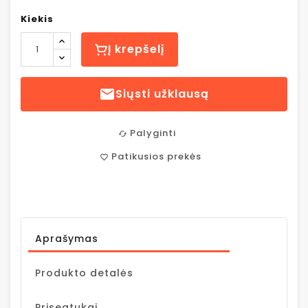
Kiekis
Į krepšelį

Siųsti užklausą
Palyginti
cached
Patikusios prekės
favorite_border
Aprašymas
Produkto detalės
Prisegtukai