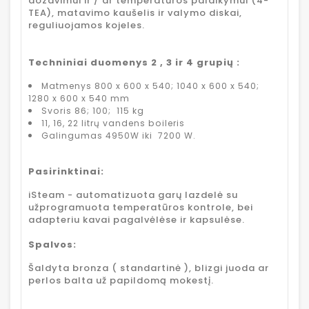
dozavimui ir / ar temperatūros palaikymui (4-
TEA), matavimo kaušelis ir valymo diskai,
reguliuojamos kojeles.
Techniniai duomenys
2 , 3 ir 4 grupių
:
Matmenys 800 x 600 x 540; 1040 x 600 x 540;
1280 x 600 x 540 mm
Svoris 86; 100; 115 kg
11, 16, 22 litrų vandens boileris
Galingumas 4950W iki 7200 W.
Pasirinktinai:
iSteam - automatizuota garų lazdelė su
užprogramuota temperatūros kontrole, bei
adapteriu kavai pagalvėlėse ir kapsulėse.
Spalvos:
Šaldyta bronza ( standartinė ), blizgi juoda ar
perlos balta už papildomą mokestį.