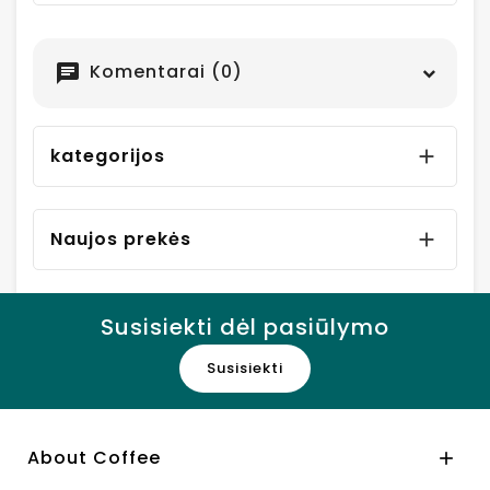
Komentarai (0)
chat
kategorijos

Naujos prekės

Susisiekti dėl pasiūlymo
Susisiekti
About Coffee
