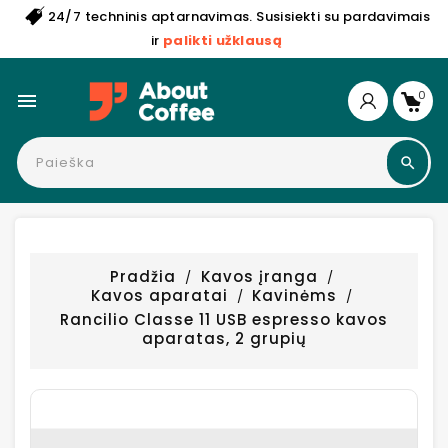
24/7 techninis aptarnavimas. Susisiekti su pardavimais
ir
palikti užklausą
0

Pradžia
Kavos įranga
Kavos aparatai
Kavinėms
Rancilio Classe 11 USB espresso kavos
aparatas, 2 grupių