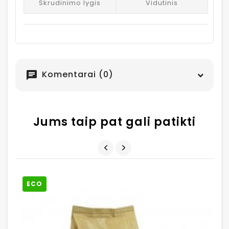
Skrudinimo lygis
Vidutinis
Komentarai (0)
chat
Jums taip pat gali patikti
ECO