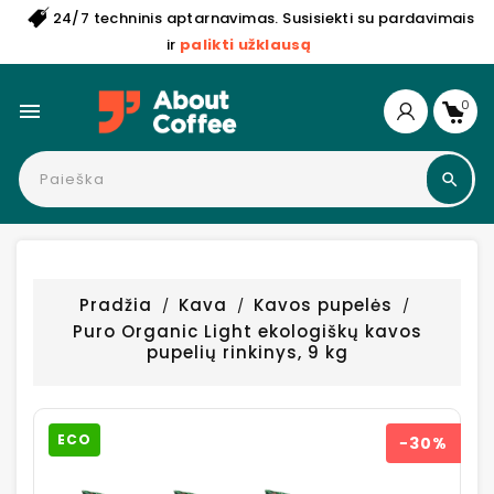
24/7 techninis aptarnavimas. Susisiekti su pardavimais
ir
palikti užklausą
0

Pradžia
Kava
Kavos pupelės
Puro Organic Light ekologiškų kavos
pupelių rinkinys, 9 kg
ECO
−30%