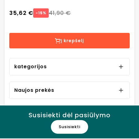
35,62 €
41,90 €
−15%
Į krepšelį
kategorijos

Naujos prekės

Susisiekti dėl pasiūlymo
Susisiekti