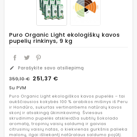
Puro Organic Light ekologiškų kavos
pupelių rinkinys, 9 kg
Parašykite savo atsiliepimą
edit
251,37 €
359,10 €
Su PVM
Puro Organic Light ekologiškos kavos pupelės – tai
aukščiausios kokybės 100 % arabikos mišinys iš Peru
ir Hondūro, sukurtas vertinantiems natūralų kavos
skonį ir atsakingą ūkininkavimą. Šviesaus
skrudinimo pupelės atskleidžia subtilų šokolado
aromatą, tropinių vaisių saldumą ir gaivias
citrusinių vaisių natas, o kiekvienas gurkšnis palieka
malonų, ilgai išliekantį natūralaus saldumo pojūtį.