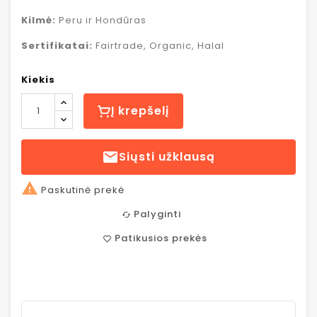
Kilmė:
Peru ir Hondūras
Sertifikatai:
Fairtrade, Organic, Halal
Kiekis
Į krepšelį

Siųsti užklausą

Paskutinė prekė
Palyginti
cached
Patikusios prekės
favorite_border