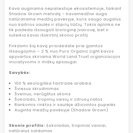
Kava auginama nepaliestoje ekosistemoje, taikant
Shadow Grown metodą – kavamedžiai auga
natūraliame medžių pavėsyje, kuris saugo augalus
nuo kaitrios saulės ir stiprių liūčių. Tokia aplinka ne
tik padeda išsaugoti biologinę įvairovę, bet ir
suteikia kavai išskirtinį skonio profilį.
Pirkdami šią kavą prisidedate prie gamtos
išsaugojimo – 2 % nuo Puro Organic Light kavos
apyvartos skiriama World Land Trust organizacijos
iniciatyvoms ir miškų apsaugai.
Savybės:
100 % ekologiška Fairtrade arabika
Šviesus skrudinimas
Švelnus, nerūgštus skonis
Šokolado, tropinių vaisių ir citrusų natos
Rankomis rinktos ir saulėje džiovintos pupelės
Auginta medžių pavėsyje (Shadow Grown)
Skonio profilis:
šokoladas, tropiniai vaisiai,
natūralus saldumas