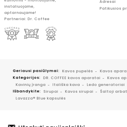
kainomis - montuojame,
Adresai
instaliuojame,
Patikusios p
aptarnaujame!
Partneriai:
Dr. Coffee
Geriausi pasiūlymai:
Kavos pupelės
Kavos apar
Kategorijos:
DR. COFFEE kavos aparatai
Kavos apa
Kavinių įranga
Itališka kava
Ledo generatoriai
Išbandykite:
Sirupai
Kavos sirupai
Šaltoji arba
Lavazza® Blue kapsulės