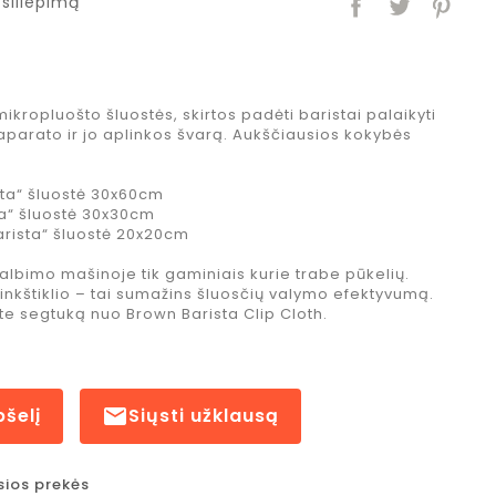
siliepimą
kropluošto šluostės, skirtos padėti baristai palaikyti
aparato ir jo aplinkos švarą. Aukščiausios kokybės
sta“ šluostė 30x60cm
sta“ šluostė 30x30cm
arista“ šluostė 20x20cm
kalbimo mašinoje tik gaminiais kurie trabe pūkelių.
nkštiklio – tai sumažins šluosčių valymo efektyvumą.
te segtuką nuo Brown Barista Clip Cloth.
pšelį

Siųsti užklausą
sios prekės