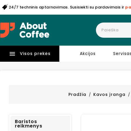
24/7 techninis aptarnavimas. Susisiekti su pardavimais ir
pa

Visos prekės
Akcijos
Servisa
Pradžia
Kavos įranga
Baristos
reikmenys