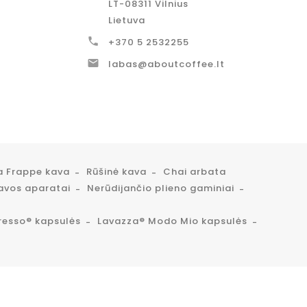
LT-08311 Vilnius
Lietuva

+370 5 2532255

labas@aboutcoffee.lt
a Frappe kava
Rūšinė kava
Chai arbata
avos aparatai
Nerūdijančio plieno gaminiai
resso® kapsulės
Lavazza® Modo Mio kapsulės