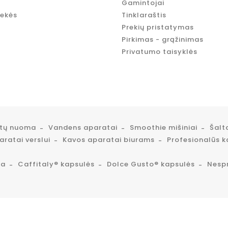
Gamintojai
rekės
Tinklaraštis
Prekių pristatymas
Pirkimas - grąžinimas
Privatumo taisyklės
atų nuoma
Vandens aparatai
Smoothie mišiniai
Šalt
ratai verslui
Kavos aparatai biurams
Profesionalūs k
ta
Caffitaly® kapsulės
Dolce Gusto® kapsulės
Nesp