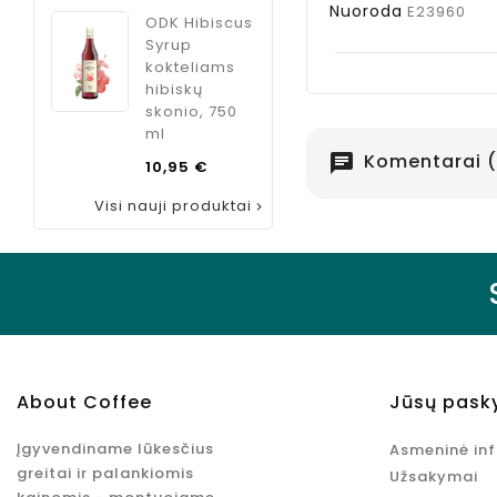
Nuoroda
E23960
ODK Hibiscus
Syrup
kokteliams
hibiskų
skonio, 750
ml
Komentarai (
chat
Kaina
10,95 €
Visi nauji produktai

About Coffee
Jūsų pask
Įgyvendiname lūkesčius
Asmeninė in
greitai ir palankiomis
Užsakymai