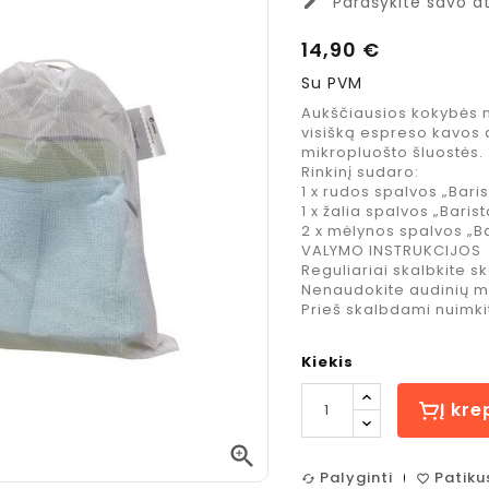
Parašykite savo at
edit
14,90 €
Su PVM
Aukščiausios kokybės mi
visišką espreso kavos 
mikropluošto šluostės.
Rinkinį sudaro:
1 x rudos spalvos „Bari
1 x žalia spalvos „Bari
2 x mėlynos spalvos „B
VALYMO INSTRUKCIJOS
Reguliariai skalbkite s
Nenaudokite audinių mi
Prieš skalbdami nuimki
Kiekis
Costa Coffee
Jacobs
Į kre
Mocha Italia
Espreso
Medium
Caramel

kavos
kavos
Palyginti
Patiku
pupelės, 1 kg.
espreso
cached
favorite_border