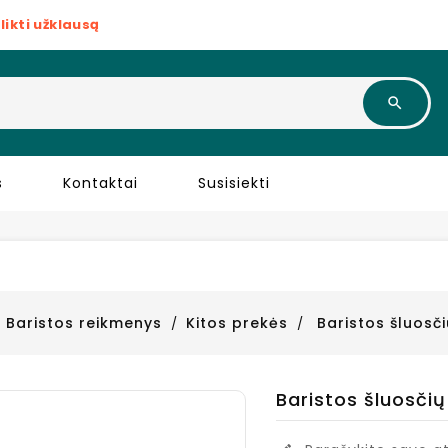
likti užklausą
s
Kontaktai
Susisiekti
Baristos reikmenys
Kitos prekės
Baristos šluosči
Baristos šluosčių 