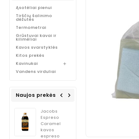
Ąsotėliai pienui
Tirščių šalinimo
dėžutės
Termometrai
Grūstuvai kavai ir
kilimėliai
Kavos svarstyklės
Kitos prekės
Kavinukai

Vandens virduliai
Naujos prekės
navigate_before
navigate_next
Coffee
Jacobs
ODK Ginger
Italia
Espreso
sirupas
m
Caramel
kokteliams
kavos
imbiero
, 1 kg.
espreso
skonio, 750