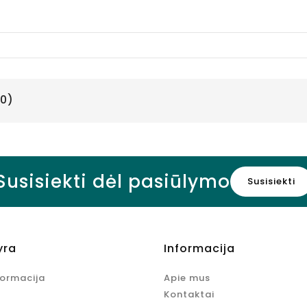
ODK Hibiscus
Syrup
kokteliams
hibiskų
skonio, 750
ml
0)
Kaina
10,95 €
Susisiekti dėl pasiūlymo
Susisiekti
yra
Informacija
formacija
Apie mus
Kontaktai