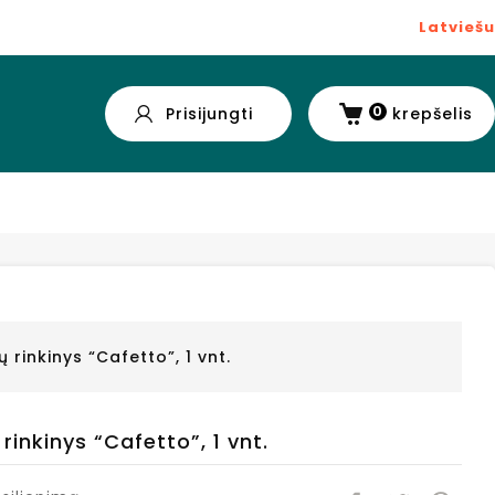
Latviešu
0
Prisijungti
krepšelis
ų rinkinys “Cafetto”, 1 vnt.
rinkinys “Cafetto”, 1 vnt.