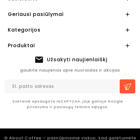
Geriausi pasiūlymai

Kategorijos

Produktai

Užsakyti naujienlaiškį
gaukite naujienas apie nuolaidas ir akcijas
Svetainė apsaugota reCAPTCHA, joje galioja Google
privatumo
ir
paslaugų teikimo sąlygos.
© About Coffee – pasirūpinsime viskuo, kad galėtumėte