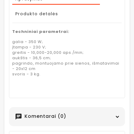
Produkto detalės
Techniniai parametrai:
galia - 350 W;
įtampa - 230 V;
greitis - 10,000-20,000 aps./min;
aukštis - 36,5 cm;
pagrindo, montuojamo prie sienos, išmatavimai
- 20x12 cm
svoris - 3 kg.
Komentarai (0)
chat