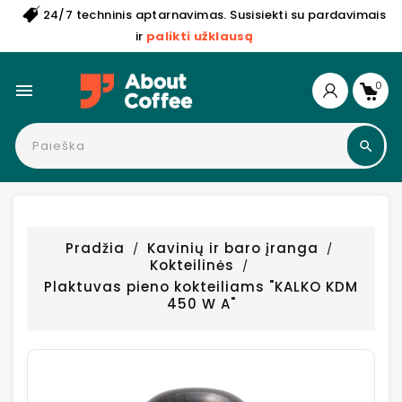
24/7 techninis aptarnavimas. Susisiekti su pardavimais
ir
palikti užklausą
0

Pradžia
Kavinių ir baro įranga
Kokteilinės
Plaktuvas pieno kokteiliams "KALKO KDM
450 W A"