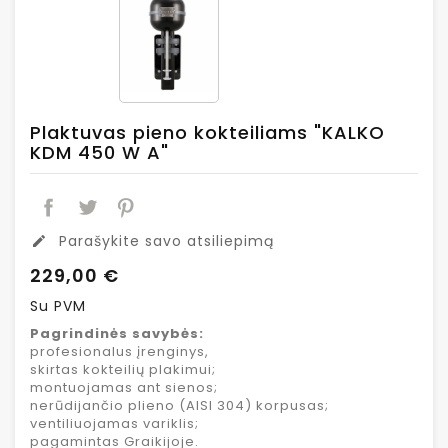
Plaktuvas pieno kokteiliams "KALKO
KDM 450 W A"
Parašykite savo atsiliepimą
edit
229,00 €
Su PVM
Pagrindinės savybės:
profesionalus įrenginys,
skirtas kokteilių plakimui;
montuojamas ant sienos;
nerūdijančio plieno (AISI 304) korpusas;
ventiliuojamas variklis;
pagamintas Graikijoje.