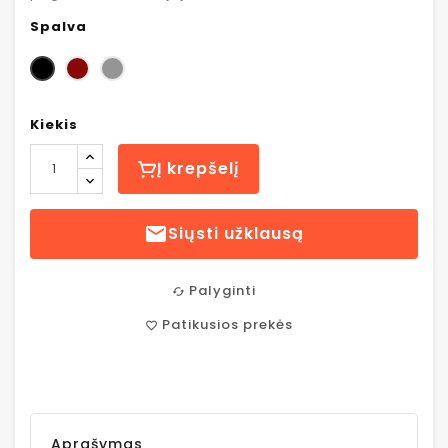
Spalva
Juoda
Raudona
Pilka
Kiekis
Į krepšelį

Siųsti užklausą
Palyginti
cached
Patikusios prekės
favorite_border
Aprašymas