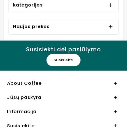
kategorijos

Naujos prekės

Susisiekti dėl pasiūlymo
Susisiekti
About Coffee

Jūsų paskyra

Informacija

Susisiekite
