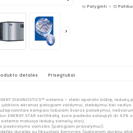
pupelės, 1 kg.
espreso
Palyginti
Patiku
cached
favorite_border
koncentuotas
Kaina
24,95 €
gėrimas, 485
ml

Bazinė
Spanguolių
5,84 €
arbata
kaina
Kaina
8,99 €
−35%
"Skanovė",
750 ml
Jacobs
Kaina
9,95 €
Espreso
Black
rodukto detalės
Prisegtukai
Original
Jacobs
kavos
Espreso
espreso
Chocolate
koncentuotas
kavos
IGENT DIAGNOSTICS™ sistema – stebi aparato būklę, ledukų p
gėrimas, 485
espreso
 jutiklinis ekranas patogiam valdymui, stebėjimui bei vedl
ml
koncentuotas
u užapvalintais kampais tobulam švaros palaikymui, nešvaru
gėrimas, 485
Bazinė
5,39 €
uri ENERGY STAR sertifikatą, kuris padeda sutaupyti iki 43% v
ml
ė sistema matuoja ledukų sienelių storį;
kaina
−40%
 paskirstymo vamzdis (patogiam pravalymui);
Bazinė
5,84 €
Kaina
8,99 €
 dėžės durelės su fiksuotais šarnyrais (patogiam durelių ati