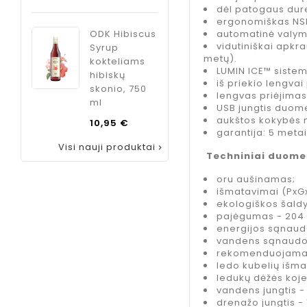
kaina
Kaina
8,99 €
dėl patogaus dur
ergonomiškas NSF 
automatinė valymo
ODK Hibiscus
vidutiniškai apkr
Syrup
metų).
kokteliams
LUMIN ICE™ sistem
hibiskų
iš priekio lengva
skonio, 750
lengvas priėjimas
ml
USB jungtis duom
aukštos kokybės n
Kaina
10,95 €
garantija: 5 meta
Visi nauji produktai

Techniniai duome
oru aušinamas;
išmatavimai (PxG
ekologiškos šald
pajėgumas - 204 k
energijos sąnaudo
vandens sąnaudos 
rekomenduojama 
ledo kubelių išm
ledukų dėžės
koje
vandens jungtis -
drenažo jungtis - 