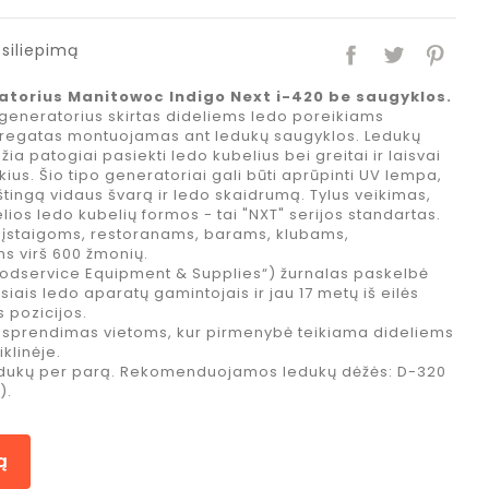
siliepimą
atorius Manitowoc Indigo Next i-420 be saugyklos.
 generatorius skirtas dideliems ledo poreikiams
gregatas montuojamas ant ledukų saugyklos. Ledukų
ia patogiai pasiekti ledo kubelius bei greitai ir laisvai
kius. Šio tipo generatoriai gali būti aprūpinti UV lempa,
ištingą vidaus švarą ir ledo skaidrumą. Tylus veikimas,
ios ledo kubelių formos - tai "NXT" serijos standartas.
s įstaigoms, restoranams, barams, klubams,
s virš 600 žmonių.
oodservice Equipment & Supplies“) žurnalas paskelbė
iais ledo aparatų gamintojais ir jau 17 metų iš eilės
 pozicijos.
s sprendimas vietoms, kur pirmenybė teikiama dideliems
klinėje.
edukų per parą. Rekomenduojamos ledukų dėžės: D-320
).
ą