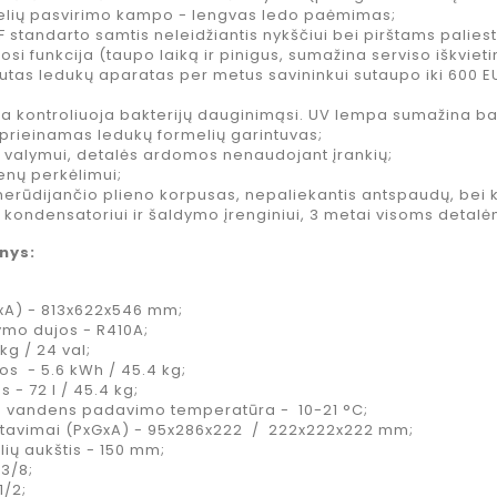
kaina
Kaina
8,99 €
−35%
elių pasvirimo kampo - lengvas ledo paėmimas;
standarto samtis neleidžiantis nykščiui bei pirštams paliest
si funkcija (taupo laiką ir pinigus, sumažina serviso iškviet
ODK Hibiscus
autas ledukų aparatas per metus savininkui sutaupo iki 600 EU
Syrup
kokteliams
a kontroliuoja bakterijų dauginimąsi. UV lempa sumažina ba
hibiskų
i prieinamas ledukų formelių garintuvas;
skonio, 750
 valymui, detalės ardomos nenaudojant įrankių;
ml
enų perkėlimui;
erūdijančio plieno korpusas, nepaliekantis antspaudų, bei k
Kaina
10,95 €
i kondensatoriui ir šaldymo įrenginiui, 3 metai visoms detal
nys:
xA) - 813x622x546 mm;
ymo dujos - R410A;
g / 24 val;
s - 5.6 kWh / 45.4 kg;
- 72 l / 45.4 kg;
vandens padavimo temperatūra - 10-21 °C;
atavimai (PxGxA) - 95x286x222 / 222x222x222 mm;
lių aukštis - 150 mm;
 3/8;
1/2;