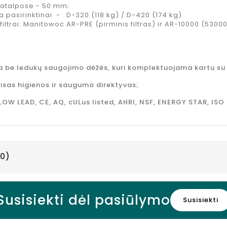
patalpose - 50 mm;
a pasirinktinai - D-320 (118 kg) / D-420 (174 kg).
trai: Manitowoc AR-PRE (pirminis filtras) ir AR-10000 (53000 
a be ledukų saugojimo dėžės, kuri komplektuojama kartu su 
visas higienos ir saugumo direktyvas;
 LOW LEAD, CE, AQ, cULus listed, AHRI, NSF, ENERGY STAR, ISO 
0)
Susisiekti dėl pasiūlymo
Susisiekti