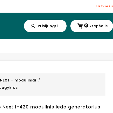
Latviešu
0
Prisijungti
krepšelis
NEXT - moduliniai
saugyklos
 Next i-420 modulinis ledo generatorius