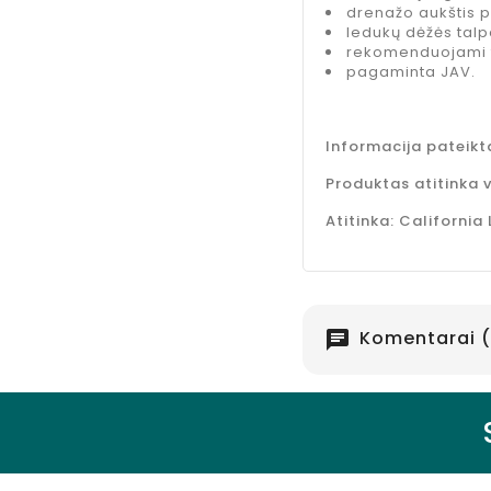
drenažo aukštis 
ledukų dėžės talp
rekomenduojami fil
pagaminta JAV.
Informacija pateikt
Produktas atitinka 
Atitinka: California
Komentarai (
chat