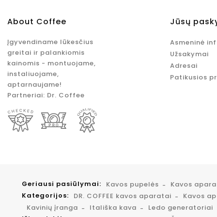
About Coffee
Jūsų pask
Įgyvendiname lūkesčius
Asmeninė in
greitai ir palankiomis
Užsakymai
kainomis - montuojame,
Adresai
instaliuojame,
Patikusios p
aptarnaujame!
Partneriai:
Dr. Coffee
Geriausi pasiūlymai:
Kavos pupelės
Kavos apar
Kategorijos:
DR. COFFEE kavos aparatai
Kavos apa
Kavinių įranga
Itališka kava
Ledo generatoriai