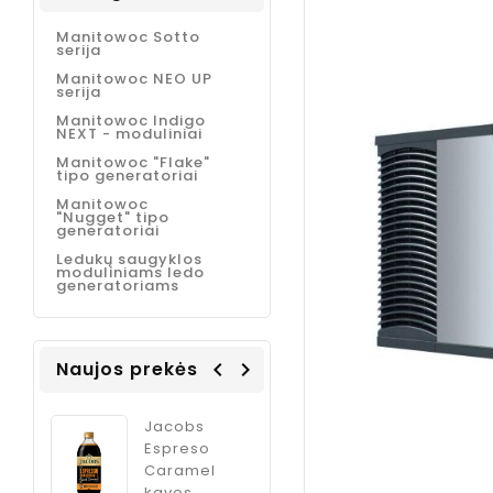
Manitowoc Sotto
serija
Manitowoc NEO UP
serija
Manitowoc Indigo
NEXT - moduliniai
Manitowoc "Flake"
tipo generatoriai
Manitowoc
"Nugget" tipo
generatoriai
Ledukų saugyklos
moduliniams ledo
generatoriams
Naujos prekės
navigate_before
navigate_next
Coffee
Jacobs
ODK Ginger
Italia
Espreso
sirupas
m
Caramel
kokteliams
kavos
imbiero