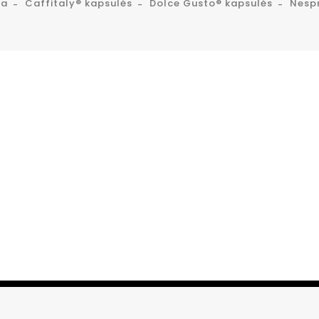
ta
Caffitaly® kapsulės
Dolce Gusto® kapsulės
Nesp
mėgautis tobula kava!