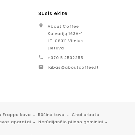
Susisiekite

About Coffee
Kalvarijų 163A-1
LT-08311 Vilnius
Lietuva

+370 5 2532255

labas@aboutcoffee.lt
a Frappe kava
Rūšinė kava
Chai arbata
avos aparatai
Nerūdijančio plieno gaminiai