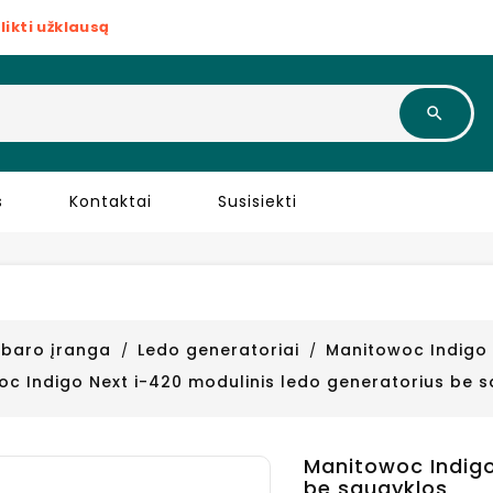
likti užklausą
s
Kontaktai
Susisiekti
r baro įranga
Ledo generatoriai
Manitowoc Indigo 
c Indigo Next i-420 modulinis ledo generatorius be 
Manitowoc Indigo
be saugyklos