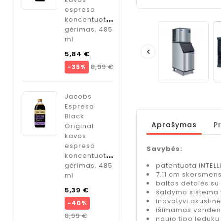
, 1 kg.
espreso
skonio, 750
koncentuotas
ml
Kaina
€
gėrimas, 485
Kaina
9,95 €
ml

Bazinė
olių
5,84 €
ODK
kaina
Kaina
8,99 €
−35%
vė",
Cardamom
sirupas
kokteliams
Jacobs
Kaina
kardamono
Espreso
skonio, 750
Black
ml
Aprašymas
P
Original
s
kavos
Kaina
o
9,95 €
espreso
ate
Savybės:
koncentuotas
patentuota INTELL
gėrimas, 485
so
7.11 cm skersmens
ml
tuotas
baltos detalės s
s, 485
Bazinė
5,39 €
šaldymo sistema t
inovatyvi akustin
kaina
−40%
išimamas vandens
Bazinė
Kaina
8,99 €
naujo tipo ledukų