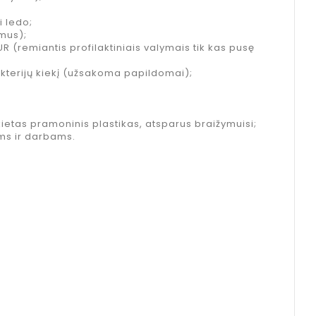
i ledo;
imus);
R (remiantis profilaktiniais valymais tik kas pusę
kterijų kiekį (užsakoma papildomai);
ietas pramoninis plastikas, atsparus braižymuisi;
ėms ir darbams.