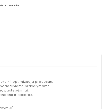
sios prekės
oreikį, optimizuoja procesus;
ys periodiniams pravalymams;
mų pastebėjimui;
andens ir elektros;
darymui);