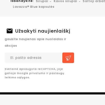
Išbandykite:
Sirupai
Kavos sirupai
Šaltoji arba
Lavazza® Blue kapsulės
Užsakyti naujienlaiškį
gaukite naujienas apie nuolaidas ir
akcijas
Svetainė apsaugota reCAPTCHA, joje
galioja Google
privatumo
ir
paslaugų
teikimo sąlygos.
© About Coffee – pasirūpinsime viskuo, kad galėtumėte 