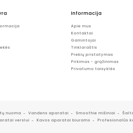
yra
Informacija
formacija
Apie mus
Kontaktai
Gamintojai
rekės
Tinklaraštis
Prekių pristatymas
Pirkimas - grąžinimas
Privatumo taisyklės
atų nuoma
Vandens aparatai
Smoothie mišiniai
Šalt
ratai verslui
Kavos aparatai biurams
Profesionalūs k