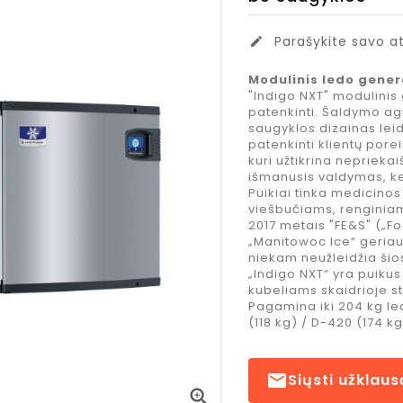
Parašykite savo at
edit
Modulinis ledo gener
"Indigo NXT" modulinis
patenkinti. Šaldymo a
saugyklos dizainas leidž
patenkinti klientų porei
kuri užtikrina neprieka
išmanusis valdymas, kel
Puikiai tinka medicino
viešbučiams, renginiam
2017 metais "FE&S" („F
„Manitowoc Ice“ geriaus
niekam neužleidžia šios
„Indigo NXT“ yra puiku
kubeliams skaidrioje sti
Pagamina iki 204 kg l
(118 kg) / D-420 (174 kg
Costa Coffee
Jacobs
Mocha Italia
Espreso

Siųsti užklaus
Medium
Caramel

kavos
kavos