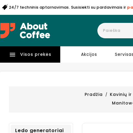
24/7 techninis aptarnavimas. Susisiekti su pardavimais ir
pa

Visos prekės
Akcijos
Servisa
Pradžia
Kavinių i
Manitowo
Ledo generatoriai